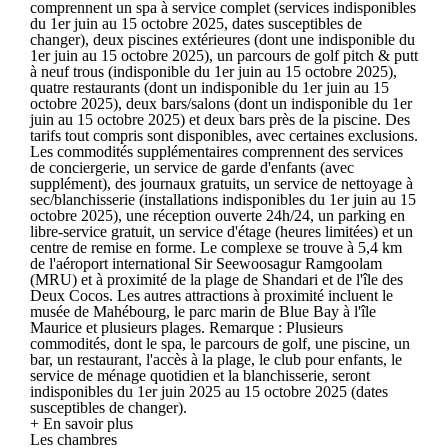
comprennent un spa à service complet (services indisponibles
du 1er juin au 15 octobre 2025, dates susceptibles de
changer), deux piscines extérieures (dont une indisponible du
1er juin au 15 octobre 2025), un parcours de golf pitch & putt
à neuf trous (indisponible du 1er juin au 15 octobre 2025),
quatre restaurants (dont un indisponible du 1er juin au 15
octobre 2025), deux bars/salons (dont un indisponible du 1er
juin au 15 octobre 2025) et deux bars près de la piscine. Des
tarifs tout compris sont disponibles, avec certaines exclusions.
Les commodités supplémentaires comprennent des services
de conciergerie, un service de garde d'enfants (avec
supplément), des journaux gratuits, un service de nettoyage à
sec/blanchisserie (installations indisponibles du 1er juin au 15
octobre 2025), une réception ouverte 24h/24, un parking en
libre-service gratuit, un service d'étage (heures limitées) et un
centre de remise en forme. Le complexe se trouve à 5,4 km
de l'aéroport international Sir Seewoosagur Ramgoolam
(MRU) et à proximité de la plage de Shandari et de l'île des
Deux Cocos. Les autres attractions à proximité incluent le
musée de Mahébourg, le parc marin de Blue Bay à l'île
Maurice et plusieurs plages. Remarque : Plusieurs
commodités, dont le spa, le parcours de golf, une piscine, un
bar, un restaurant, l'accès à la plage, le club pour enfants, le
service de ménage quotidien et la blanchisserie, seront
indisponibles du 1er juin 2025 au 15 octobre 2025 (dates
susceptibles de changer).
+ En savoir plus
Les chambres