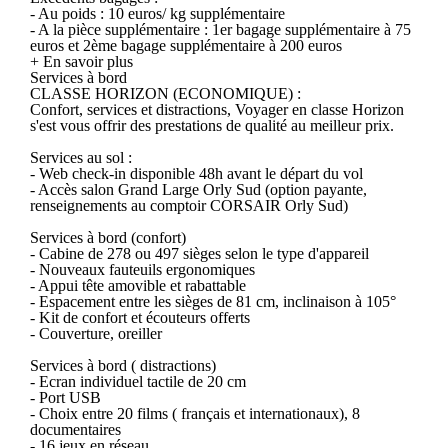
- Au poids : 10 euros/ kg supplémentaire
- A la pièce supplémentaire : 1er bagage supplémentaire à 75
euros et 2ème bagage supplémentaire à 200 euros
+ En savoir plus
Services à bord
CLASSE HORIZON (ECONOMIQUE) :
Confort, services et distractions, Voyager en classe Horizon
s'est vous offrir des prestations de qualité au meilleur prix.
Services au sol :
- Web check-in disponible 48h avant le départ du vol
- Accès salon Grand Large Orly Sud (option payante,
renseignements au comptoir CORSAIR Orly Sud)
Services à bord (confort)
- Cabine de 278 ou 497 sièges selon le type d'appareil
- Nouveaux fauteuils ergonomiques
- Appui tête amovible et rabattable
- Espacement entre les sièges de 81 cm, inclinaison à 105°
- Kit de confort et écouteurs offerts
- Couverture, oreiller
Services à bord ( distractions)
- Ecran individuel tactile de 20 cm
- Port USB
- Choix entre 20 films ( français et internationaux), 8
documentaires
- 16 jeux en réseau