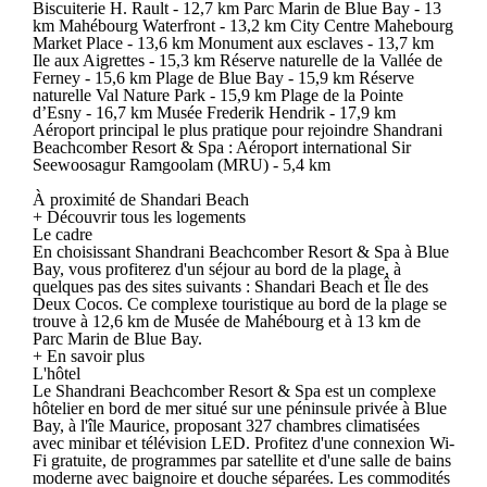
Biscuiterie H. Rault - 12,7 km Parc Marin de Blue Bay - 13
km Mahébourg Waterfront - 13,2 km City Centre Mahebourg
Market Place - 13,6 km Monument aux esclaves - 13,7 km
Ile aux Aigrettes - 15,3 km Réserve naturelle de la Vallée de
Ferney - 15,6 km Plage de Blue Bay - 15,9 km Réserve
naturelle Val Nature Park - 15,9 km Plage de la Pointe
d’Esny - 16,7 km Musée Frederik Hendrik - 17,9 km
Aéroport principal le plus pratique pour rejoindre Shandrani
Beachcomber Resort & Spa : Aéroport international Sir
Seewoosagur Ramgoolam (MRU) - 5,4 km
À proximité de Shandari Beach
+ Découvrir tous les logements
Le cadre
En choisissant Shandrani Beachcomber Resort & Spa à Blue
Bay, vous profiterez d'un séjour au bord de la plage, à
quelques pas des sites suivants : Shandari Beach et Île des
Deux Cocos. Ce complexe touristique au bord de la plage se
trouve à 12,6 km de Musée de Mahébourg et à 13 km de
Parc Marin de Blue Bay.
+ En savoir plus
L'hôtel
Le Shandrani Beachcomber Resort & Spa est un complexe
hôtelier en bord de mer situé sur une péninsule privée à Blue
Bay, à l'île Maurice, proposant 327 chambres climatisées
avec minibar et télévision LED. Profitez d'une connexion Wi-
Fi gratuite, de programmes par satellite et d'une salle de bains
moderne avec baignoire et douche séparées. Les commodités