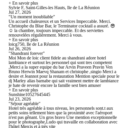
+ En savoir plus
Sylvie F, Saint-Gilles-les Hauts, Ile de La Réunion
Jul 27, 2026
"Un moment inoubliable"
Un accueil chaleureux et un Services Impeccable. Merci.
Christophe du Blue Bar, le Terminator cocktail a assuré. 😎
☺️ la chambre, toujours impeccable. Et des serviettes
renouvelées régulièrement. Merci à vous.
+ En savoir plus
loicg750, Ile de La Réunion
Jul 26, 2026
"Shandrani forever"
Moi Mon de loic client fidele au shandrani adore hotel
lambiance et surtout les personnel qui sont tres competent
,Merci a la super equipe du bar Arvin Praveen Pravin Ven
Bruno Herwin Maevq Shanam et christophe ,singio Merci a
desire et Jeannot pour la restauration Mention speciale pour le
dj Marley alias barnabe qui sait vraiment mettre de lambiance
je hate de revenir encore la famille sest bien amuser
+ En savoir plus
Sunshine10527645445
Jul 23, 2026
"Séjour agréable"
Hotel très agréable à tous niveau, les personnels sont.t aux
petits soins tellement bien que la proximité avec l'aéroport
n'est pas gênant. Un gros bravo Une mention exceptionnelle
pour le photographe,Ludo qui travaille en collaboration avec
l'hôtel Mercis et à très vite