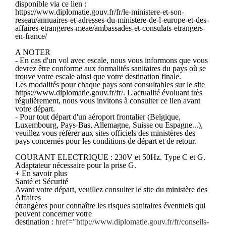
disponible via ce lien :
https://www.diplomatie.gouv.fr/fr/le-ministere-et-son-
reseau/annuaires-et-adresses-du-ministere-de-l-europe-et-des-
affaires-etrangeres-meae/ambassades-et-consulats-etrangers-
en-france/
A NOTER
- En cas d'un vol avec escale, nous vous informons que vous
devrez être conforme aux formalités sanitaires du pays où se
trouve votre escale ainsi que votre destination finale.
Les modalités pour chaque pays sont consultables sur le site
https://www.diplomatie.gouv.fr/fr/. L'actualité évoluant très
régulièrement, nous vous invitons à consulter ce lien avant
votre départ.
- Pour tout départ d'un aéroport frontalier (Belgique,
Luxembourg, Pays-Bas, Allemagne, Suisse ou Espagne...),
veuillez vous référer aux sites officiels des ministères des
pays concernés pour les conditions de départ et de retour.
COURANT ELECTRIQUE : 230V et 50Hz. Type C et G.
Adaptateur nécessaire pour la prise G.
+ En savoir plus
Santé et Sécurité
Avant votre départ, veuillez consulter le site du ministère des
Affaires
étrangères pour connaître les risques sanitaires éventuels qui
peuvent concerner votre
destination :
href="http://www.diplomatie.gouv.fr/fr/conseils-