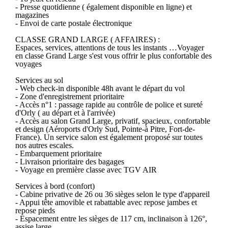
- Presse quotidienne ( également disponible en ligne) et
magazines
- Envoi de carte postale électronique
CLASSE GRAND LARGE ( AFFAIRES) :
Espaces, services, attentions de tous les instants …Voyager
en classe Grand Large s'est vous offrir le plus confortable des
voyages
Services au sol
- Web check-in disponible 48h avant le départ du vol
- Zone d'enregistrement prioritaire
- Accès n°1 : passage rapide au contrôle de police et sureté
d'Orly ( au départ et à l'arrivée)
- Accès au salon Grand Large, privatif, spacieux, confortable
et design (Aéroports d'Orly Sud, Pointe-à Pitre, Fort-de-
France). Un service salon est également proposé sur toutes
nos autres escales.
- Embarquement prioritaire
- Livraison prioritaire des bagages
- Voyage en première classe avec TGV AIR
Services à bord (confort)
- Cabine privative de 26 ou 36 sièges selon le type d'appareil
- Appui tête amovible et rabattable avec repose jambes et
repose pieds
- Espacement entre les sièges de 117 cm, inclinaison à 126°,
assise large