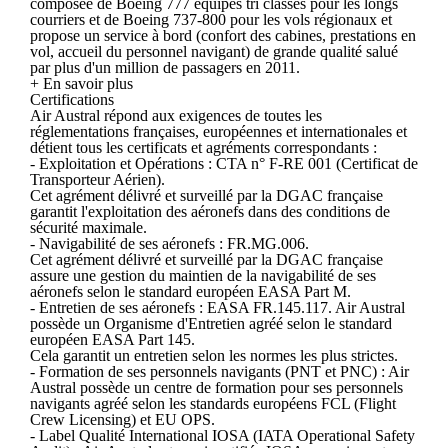
composée de Boeing 777 équipés tri classes pour les longs
courriers et de Boeing 737-800 pour les vols régionaux et
propose un service à bord (confort des cabines, prestations en
vol, accueil du personnel navigant) de grande qualité salué
par plus d'un million de passagers en 2011.
+ En savoir plus
Certifications
Air Austral répond aux exigences de toutes les
réglementations françaises, européennes et internationales et
détient tous les certificats et agréments correspondants :
- Exploitation et Opérations : CTA n° F-RE 001 (Certificat de
Transporteur Aérien).
Cet agrément délivré et surveillé par la DGAC française
garantit l'exploitation des aéronefs dans des conditions de
sécurité maximale.
- Navigabilité de ses aéronefs : FR.MG.006.
Cet agrément délivré et surveillé par la DGAC française
assure une gestion du maintien de la navigabilité de ses
aéronefs selon le standard européen EASA Part M.
- Entretien de ses aéronefs : EASA FR.145.117. Air Austral
possède un Organisme d'Entretien agréé selon le standard
européen EASA Part 145.
Cela garantit un entretien selon les normes les plus strictes.
- Formation de ses personnels navigants (PNT et PNC) : Air
Austral possède un centre de formation pour ses personnels
navigants agréé selon les standards européens FCL (Flight
Crew Licensing) et EU OPS.
- Label Qualité International IOSA (IATA Operational Safety