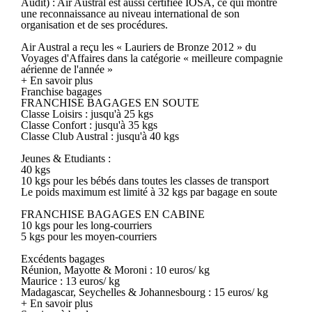
Audit) : Air Austral est aussi certifiée IOSA, ce qui montre
une reconnaissance au niveau international de son
organisation et de ses procédures.
Air Austral a reçu les « Lauriers de Bronze 2012 » du
Voyages d'Affaires dans la catégorie « meilleure compagnie
aérienne de l'année »
+ En savoir plus
Franchise bagages
FRANCHISE BAGAGES EN SOUTE
Classe Loisirs : jusqu'à 25 kgs
Classe Confort : jusqu'à 35 kgs
Classe Club Austral : jusqu'à 40 kgs
Jeunes & Etudiants :
40 kgs
10 kgs pour les bébés dans toutes les classes de transport
Le poids maximum est limité à 32 kgs par bagage en soute
FRANCHISE BAGAGES EN CABINE
10 kgs pour les long-courriers
5 kgs pour les moyen-courriers
Excédents bagages
Réunion, Mayotte & Moroni : 10 euros/ kg
Maurice : 13 euros/ kg
Madagascar, Seychelles & Johannesbourg : 15 euros/ kg
+ En savoir plus