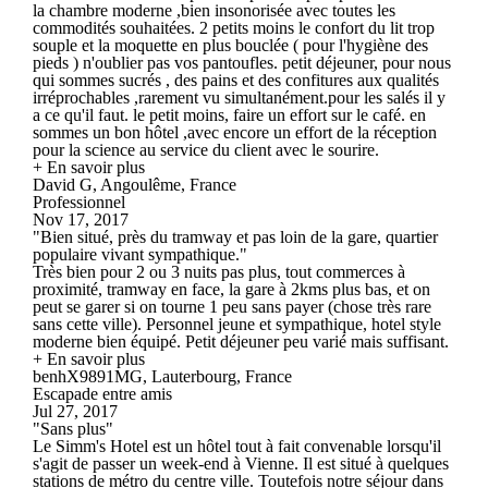
la chambre moderne ,bien insonorisée avec toutes les
commodités souhaitées. 2 petits moins le confort du lit trop
souple et la moquette en plus bouclée ( pour l'hygiène des
pieds ) n'oublier pas vos pantoufles. petit déjeuner, pour nous
qui sommes sucrés , des pains et des confitures aux qualités
irréprochables ,rarement vu simultanément.pour les salés il y
a ce qu'il faut. le petit moins, faire un effort sur le café. en
sommes un bon hôtel ,avec encore un effort de la réception
pour la science au service du client avec le sourire.
+ En savoir plus
David G, Angoulême, France
Professionnel
Nov 17, 2017
"Bien situé, près du tramway et pas loin de la gare, quartier
populaire vivant sympathique."
Très bien pour 2 ou 3 nuits pas plus, tout commerces à
proximité, tramway en face, la gare à 2kms plus bas, et on
peut se garer si on tourne 1 peu sans payer (chose très rare
sans cette ville). Personnel jeune et sympathique, hotel style
moderne bien équipé. Petit déjeuner peu varié mais suffisant.
+ En savoir plus
benhX9891MG, Lauterbourg, France
Escapade entre amis
Jul 27, 2017
"Sans plus"
Le Simm's Hotel est un hôtel tout à fait convenable lorsqu'il
s'agit de passer un week-end à Vienne. Il est situé à quelques
stations de métro du centre ville. Toutefois notre séjour dans