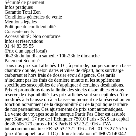
Sécurité de paiement
Infos pratiques
Garantie Total Zen
Conditions générales de vente
Mentions légales
Politique de confidentialité
Consentements
Accessibilité : Non conforme
Infos et réservations
01 44 83 55 55
(Prix d'un appel local)
9h-23h du lundi au samedi / 10h-23h le dimanche
Paiement Sécurisé
Tous nos prix sont affichés TTC, à partir de, par personne en base
chambre double, selon dates et villes de départ, hors surcharge
carburant et hors frais de dossier et/ou d'agence. Ces tarifs
n’incluent pas les frais de dernière minute ni les suppléments
spécifiques susceptibles de s’appliquer à certaines destinations.
Prix et promotions dans la limite des stocks disponibles et sous
réserve de disponibilité. Les prix affichés sont susceptibles d’être
modifiés à la hausse ou à la baisse au moment de la réservation en
fonction notamment de la disponibilité ou de la politique tarifaire
de nos partenaires. Ces ajustements de prix sont automatiques.
La vente de voyages sous la marque Partir Pas Cher est assurée
par : Karavel, 17 rue de l’Echiquier 75010 Paris - SAS au capital
de 86.506.179 euros - RCS Paris B 532 321 916 - TVA
intracommunautaire : FR 52 532 321 916 - Tél : 01 73 27 55 55
(prix d’un appel local TTC) - Immatriculation n° IM075140042