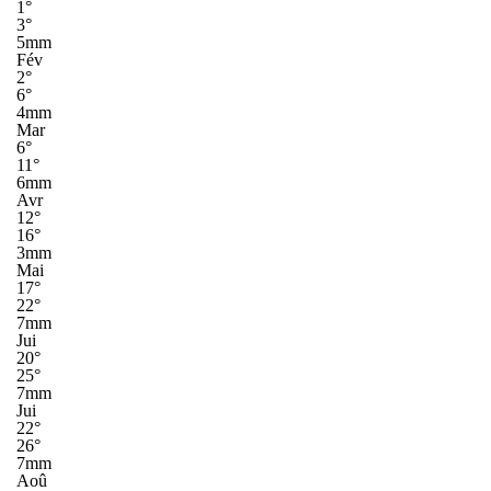
1°
3°
5mm
Fév
2°
6°
4mm
Mar
6°
11°
6mm
Avr
12°
16°
3mm
Mai
17°
22°
7mm
Jui
20°
25°
7mm
Jui
22°
26°
7mm
Aoû