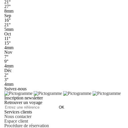
21°
27°
8mm
Sep
16°
21°
5mm
Oct
11°
15°
4mm
Nov
7°
9°
4mm
Déc
2°
3°
4mm
Suivez-nous
Inscription newsletter
Retrouver un voyage
OK
Services clients
Nous contacter
Espace client
Procédure de réservation