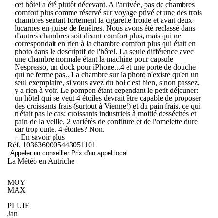
cet hôtel a été plutôt décevant. A l'arrivée, pas de chambres
comfort plus comme réservé sur voyage privé et une des trois
chambres sentait fortement la cigarette froide et avait deux
lucarnes en guise de fenêtres. Nous avons été reclassé dans
d'autres chambres soit disant comfort plus, mais qui ne
correspondait en rien à la chambre comfort plus qui était en
photo dans le descriptif de l'hôtel. La seule différence avec
une chambre normale étant la machine pour capsule
Nespresso, un dock pour iPhone...4 et une porte de douche
qui ne ferme pas.. La chambre sur la photo n'existe qu'en un
seul exemplaire, si vous avez du bol c'est bien, sinon passez,
y a rien à voir. Le pompon étant cependant le petit déjeuner:
un hôtel qui se veut 4 étoiles devrait être capable de proposer
des croissants frais (surtout à Vienne!) et du pain frais, ce qui
n'était pas le cas: croissants industriels à moitié desséchés et
pain de la veille, 2 variétés de confiture et de l'omelette dure
car trop cuite. 4 étoiles? Non.
+ En savoir plus
Réf. 1036360005443051101
Appeler un conseiller
Prix d'un appel local
La Météo en Autriche
MOY
MAX
PLUIE
Jan