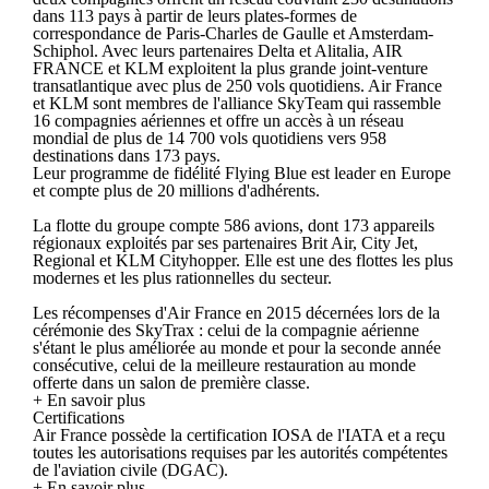
dans 113 pays à partir de leurs plates-formes de
correspondance de Paris-Charles de Gaulle et Amsterdam-
Schiphol. Avec leurs partenaires Delta et Alitalia, AIR
FRANCE et KLM exploitent la plus grande joint-venture
transatlantique avec plus de 250 vols quotidiens. Air France
et KLM sont membres de l'alliance SkyTeam qui rassemble
16 compagnies aériennes et offre un accès à un réseau
mondial de plus de 14 700 vols quotidiens vers 958
destinations dans 173 pays.
Leur programme de fidélité Flying Blue est leader en Europe
et compte plus de 20 millions d'adhérents.
La flotte du groupe compte 586 avions, dont 173 appareils
régionaux exploités par ses partenaires Brit Air, City Jet,
Regional et KLM Cityhopper. Elle est une des flottes les plus
modernes et les plus rationnelles du secteur.
Les récompenses d'Air France en 2015 décernées lors de la
cérémonie des SkyTrax : celui de la compagnie aérienne
s'étant le plus améliorée au monde et pour la seconde année
consécutive, celui de la meilleure restauration au monde
offerte dans un salon de première classe.
+ En savoir plus
Certifications
Air France possède la certification IOSA de l'IATA et a reçu
toutes les autorisations requises par les autorités compétentes
de l'aviation civile (DGAC).
+ En savoir plus