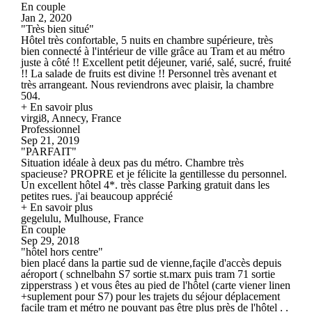
En couple
Jan 2, 2020
"Très bien situé"
Hôtel très confortable, 5 nuits en chambre supérieure, très
bien connecté à l'intérieur de ville grâce au Tram et au métro
juste à côté !! Excellent petit déjeuner, varié, salé, sucré, fruité
!! La salade de fruits est divine !! Personnel très avenant et
très arrangeant. Nous reviendrons avec plaisir, la chambre
504.
+ En savoir plus
virgi8, Annecy, France
Professionnel
Sep 21, 2019
"PARFAIT"
Situation idéale à deux pas du métro. Chambre très
spacieuse? PROPRE et je félicite la gentillesse du personnel.
Un excellent hôtel 4*. très classe Parking gratuit dans les
petites rues. j'ai beaucoup apprécié
+ En savoir plus
gegelulu, Mulhouse, France
En couple
Sep 29, 2018
"hôtel hors centre"
bien placé dans la partie sud de vienne,façile d'accès depuis
aéroport ( schnelbahn S7 sortie st.marx puis tram 71 sortie
zipperstrass ) et vous êtes au pied de l'hôtel (carte viener linen
+suplement pour S7) pour les trajets du séjour déplacement
facile tram et métro ne pouvant pas être plus près de l'hôtel . .