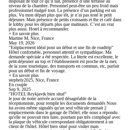
disposait de tout ce qu’il fait, présence d’une terrasse au
niveau de la chambre. Personnel peut-être un peu froid mais
professionnel malgré tout. La présence d’un parking est un
plus. Vu mon départ plus que tôt, je n’ai pas testé le petit
déjeuner. Mais présence de petits croissants et the et café dans
le lobby pour les départs plus que matinaux. C’est un vrai
plus aussi. Hotel à recommander.
+ En savoir plus
Martine M, Nice, France
May 19, 2026
"Emplacement idéal pour un début et une fin de roadtrip"
Hôtel confortable, personnel attentif et sympathique. Ma
demande spéciale a été respectée. La literie est excellente, le
petit-déjeuner au top et l’établissement est proche de la mer,
de la zone touristique, des transports en commun, etc, parfait
pour un début et fin de voyage.
+ En savoir plus
stephely2025, Nice, France
En couple
Sep 9, 2025
"HOTEL Reykjavik bien situé"
le jour de notre arrivée accueil désagréable de la
réceptionniste, pour remplir les documents demandés Nous
lui avons même signalés qu'un seul véhicule prenait 2
emplacements dans le garage de l'hôtel, elle nous a répondu
qu'elle ne pouvait rien faire, pourtant pas très compliqué avec
la plaque du véhicule correspondant obligatoirement à un
client de l'hôtel. Hôtel bien situé pour visiter mais