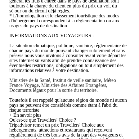
général les frais d'entrée dans le pays de destination sont
toujours à la charge du client en plus du prix du vol, du
séjour ou du circuit déjà réglés.
* L'homologation et le classement touristique des modes
d'hébergement correspondent à la réglementation ou aux
usages du pays de destination.
INFORMATIONS AUX VOYAGEURS :
La situation climatique, politique, sanitaire, réglementaire de
chaque pays du monde pouvant changer subitement et sans
préavis nous vous invitons à consulter avant votre départ les
sites Internet suivants afin de prendre connaissance des
éventuelles restrictions, obligations ou tout simplement des
informations relatives à votre destination.
Ministère de la Santé
,
Institut de veille sanitaire
,
Méteo
France Voyage
,
Ministère des Affaires Etrangères
,
Documents légaux pour la sortie du territoire
.
Toutefois il est rappelé qu'aucune région du monde ni aucun
pays ne peuvent être considérés comme étant à l'abri du
risque terroriste.
+ En savoir plus
Qu'est-ce que Travellers' Choice ?
Tripadvisor remet un prix Travellers' Choice aux
hébergements, attractions et restaurants qui reçoivent
régulièrement de très bons avis de la part des voyageurs et