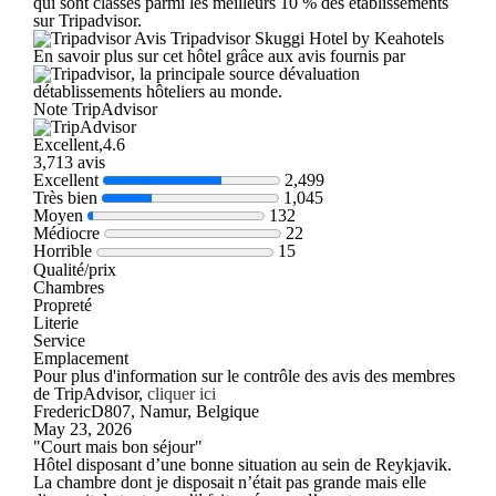
qui sont classés parmi les meilleurs 10 % des établissements
sur Tripadvisor.
Avis Tripadvisor Skuggi Hotel by Keahotels
En savoir plus sur cet hôtel grâce aux avis fournis par
, la principale source dévaluation
détablissements hôteliers au monde.
Note TripAdvisor
Excellent,4.6
3,713 avis
Excellent
2,499
Très bien
1,045
Moyen
132
Médiocre
22
Horrible
15
Qualité/prix
Chambres
Propreté
Literie
Service
Emplacement
Pour plus d'information sur le contrôle des avis des membres
de TripAdvisor,
cliquer ici
FredericD807, Namur, Belgique
May 23, 2026
"Court mais bon séjour"
Hôtel disposant d’une bonne situation au sein de Reykjavik.
La chambre dont je disposait n’était pas grande mais elle