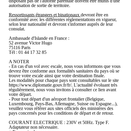
disposant pas de l'autorité parentale doivent être munis d'une
autorisation de sortie de territoire.
Ressortissants étrangers et binationaux
devront être en
conformité avec les différentes réglementations en vigueur,
selon leur nationalité et devront s'informer auprès de leur
consulat.
Ambassade d'Islande en France :
52 avenue Victor Hugo
75116 Paris
Tél : 01 44 17 32 85
A NOTER
- En cas d'un vol avec escale, nous vous informons que vous
devrez être conforme aux formalités sanitaires du pays où se
trouve votre escale ainsi que votre destination finale.
Les modalités pour chaque pays sont consultables sur le site
https://www.diplomatie.gouv.fr/fr/. L'actualité évoluant très
régulièrement, nous vous invitons à consulter ce lien avant
votre départ.
- Pour tout départ d'un aéroport frontalier (Belgique,
Luxembourg, Pays-Bas, Allemagne, Suisse ou Espagne...),
veuillez vous référer aux sites officiels des ministères des
pays concernés pour les conditions de départ et de retour.
COURANT ELECTRIQUE : 230V et 50Hz. Type F.
Adaptateur non nécessaire.