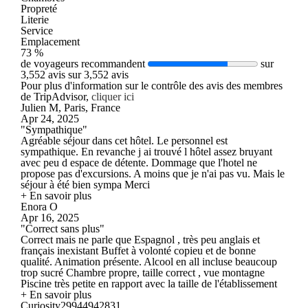
Propreté
Literie
Service
Emplacement
73 %
de voyageurs recommandent
sur
3,552 avis sur 3,552 avis
Pour plus d'information sur le contrôle des avis des membres
de TripAdvisor,
cliquer ici
Julien M, Paris, France
Apr 24, 2025
"Sympathique"
Agréable séjour dans cet hôtel. Le personnel est
sympathique. En revanche j ai trouvé l hôtel assez bruyant
avec peu d espace de détente. Dommage que l'hotel ne
propose pas d'excursions. A moins que je n'ai pas vu. Mais le
séjour à été bien sympa Merci
+ En savoir plus
Enora O
Apr 16, 2025
"Correct sans plus"
Correct mais ne parle que Espagnol , très peu anglais et
français inexistant Buffet à volonté copieu et de bonne
qualité. Animation présente. Alcool en all incluse beaucoup
trop sucré Chambre propre, taille correct , vue montagne
Piscine très petite en rapport avec la taille de l'établissement
+ En savoir plus
Curiosity29944942831