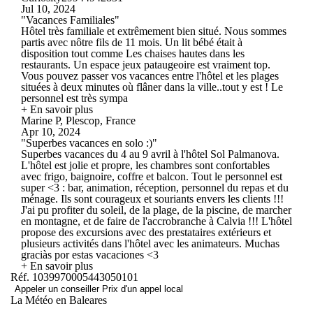
Jul 10, 2024
"Vacances Familiales"
Hôtel très familiale et extrêmement bien situé. Nous sommes
partis avec nôtre fils de 11 mois. Un lit bébé était à
disposition tout comme Les chaises hautes dans les
restaurants. Un espace jeux pataugeoire est vraiment top.
Vous pouvez passer vos vacances entre l'hôtel et les plages
situées à deux minutes où flâner dans la ville..tout y est ! Le
personnel est très sympa
+ En savoir plus
Marine P, Plescop, France
Apr 10, 2024
"Superbes vacances en solo :)"
Superbes vacances du 4 au 9 avril à l'hôtel Sol Palmanova.
L'hôtel est jolie et propre, les chambres sont confortables
avec frigo, baignoire, coffre et balcon. Tout le personnel est
super <3 : bar, animation, réception, personnel du repas et du
ménage. Ils sont courageux et souriants envers les clients !!!
J'ai pu profiter du soleil, de la plage, de la piscine, de marcher
en montagne, et de faire de l'accrobranche à Calvia !!! L'hôtel
propose des excursions avec des prestataires extérieurs et
plusieurs activités dans l'hôtel avec les animateurs. Muchas
graciàs por estas vacaciones <3
+ En savoir plus
Réf. 1039970005443050101
Appeler un conseiller
Prix d'un appel local
La Météo en Baleares