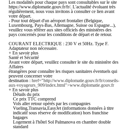
Les modalités pour chaque pays sont consultables sur le site
https://www.diplomatie.gouv.fr/fr/. L'actualité évoluant très
régulièrement, nous vous invitons à consulter ce lien avant
votre départ.
- Pour tout départ d'un aéroport frontalier (Belgique,
Luxembourg, Pays-Bas, Allemagne, Suisse ou Espagne...),
veuillez vous référer aux sites officiels des ministères des
pays concernés pour les conditions de départ et de retour.
COURANT ELECTRIQUE : 230 V et 50Hz. Type F.
Adaptateur non nécessaire.
+ En savoir plus
Santé et Sécurité
Avant votre départ, veuillez consulter le site du ministère des
Affaires
étrangères pour connaître les risques sanitaires éventuels qui
peuvent concerner votre
destination :
href="http://www.diplomatie.gouv.fr/fr/conseils-
aux-voyageurs_909/index.html">www.diplomatie.gouv.fr
+ En savoir plus
Détails du prix
Ce prix TTC comprend
Vols aller retour opérés par les compagnies
Vueling,Transavia,EasyJet (informations données à titre
indicatif sous réserve de modification) hors franchise
bagages
Logement à l'hôtel Sol Palmanova en chambre double
standard