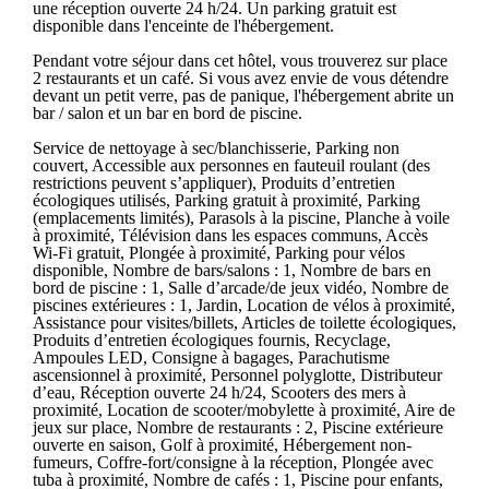
une réception ouverte 24 h/24. Un parking gratuit est
disponible dans l'enceinte de l'hébergement.
Pendant votre séjour dans cet hôtel, vous trouverez sur place
2 restaurants et un café. Si vous avez envie de vous détendre
devant un petit verre, pas de panique, l'hébergement abrite un
bar / salon et un bar en bord de piscine.
Service de nettoyage à sec/blanchisserie, Parking non
couvert, Accessible aux personnes en fauteuil roulant (des
restrictions peuvent s’appliquer), Produits d’entretien
écologiques utilisés, Parking gratuit à proximité, Parking
(emplacements limités), Parasols à la piscine, Planche à voile
à proximité, Télévision dans les espaces communs, Accès
Wi-Fi gratuit, Plongée à proximité, Parking pour vélos
disponible, Nombre de bars/salons : 1, Nombre de bars en
bord de piscine : 1, Salle d’arcade/de jeux vidéo, Nombre de
piscines extérieures : 1, Jardin, Location de vélos à proximité,
Assistance pour visites/billets, Articles de toilette écologiques,
Produits d’entretien écologiques fournis, Recyclage,
Ampoules LED, Consigne à bagages, Parachutisme
ascensionnel à proximité, Personnel polyglotte, Distributeur
d’eau, Réception ouverte 24 h/24, Scooters des mers à
proximité, Location de scooter/mobylette à proximité, Aire de
jeux sur place, Nombre de restaurants : 2, Piscine extérieure
ouverte en saison, Golf à proximité, Hébergement non-
fumeurs, Coffre-fort/consigne à la réception, Plongée avec
tuba à proximité, Nombre de cafés : 1, Piscine pour enfants,