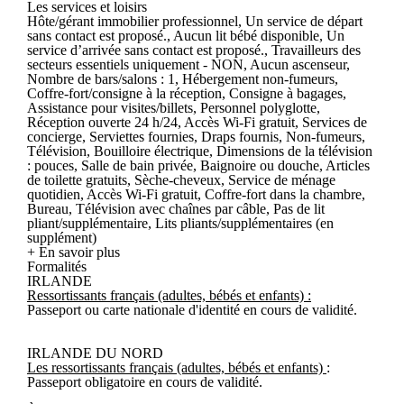
Les services et loisirs
Hôte/gérant immobilier professionnel, Un service de départ
sans contact est proposé., Aucun lit bébé disponible, Un
service d’arrivée sans contact est proposé., Travailleurs des
secteurs essentiels uniquement - NON, Aucun ascenseur,
Nombre de bars/salons : 1, Hébergement non-fumeurs,
Coffre-fort/consigne à la réception, Consigne à bagages,
Assistance pour visites/billets, Personnel polyglotte,
Réception ouverte 24 h/24, Accès Wi-Fi gratuit, Services de
concierge, Serviettes fournies, Draps fournis, Non-fumeurs,
Télévision, Bouilloire électrique, Dimensions de la télévision
: pouces, Salle de bain privée, Baignoire ou douche, Articles
de toilette gratuits, Sèche-cheveux, Service de ménage
quotidien, Accès Wi-Fi gratuit, Coffre-fort dans la chambre,
Bureau, Télévision avec chaînes par câble, Pas de lit
pliant/supplémentaire, Lits pliants/supplémentaires (en
supplément)
+ En savoir plus
Formalités
IRLANDE
Ressortissants français (adultes, bébés et enfants) :
Passeport ou carte nationale d'identité en cours de validité.
IRLANDE DU NORD
Les ressortissants français (adultes, bébés et enfants)
:
Passeport obligatoire en cours de validité.