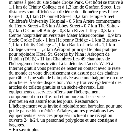
minutes à pied du site Stade Croke Park. Cet hôtel se trouve à
1,1 km de Trinity College et à 1,3 km de Grafton Street. Les
distances sont affichées au dixième de kilomètre près Place
Parnell - 0,1 km O'Connell Street - 0,2 km Temple Street
Children's University Hospital - 0,5 km Artère commerçante
de Henry Street - 0,6 km Abbey Street - 0,7 km The Spire -
0,7 km O'Connell Bridge - 0,8 km River Liffey - 0,8 km
Centre hospitalier universitaire Mater Misericordiae - 0,9 km
Stade Croke Park - 1 km Ha'penny Bridge - 1 km Busaras -
1,1 km Trinity College - 1,1 km Bank of Ireland - 1,1 km
College Green - 1,2 km Aéroport principal le plus pratique
pour rejoindre Hotel St. George by Nina : Aéroport de
Dublin (DUB) - 11 km Chambres Les 49 chambres de
l'hébergement vous invitent à la détente. L'accès Wi-Fi à
Internet gratuit vous permet de rester en contact avec le reste
du monde et votre divertissement est assuré par des chaînes
par câble. Une salle de bain privée avec une baignoire ou une
douche est à votre disposition. Vous y trouvez également des
articles de toilette gratuits et un sèche-cheveux. Les
équipements et services offerts par l'hébergement
comprennent un coffre-fort et un bureau. Le service
d'entretien est assuré tous les jours. Restauration
L'hébergement vous invite à rejoindre son bar/salon pour une
petite pause bien méritée. Affaires, autres prestations Les
équipements et services proposés incluent une réception
ouverte 24 h/24, un personnel polyglotte et une consigne à
bagages.
+ En savoir plus