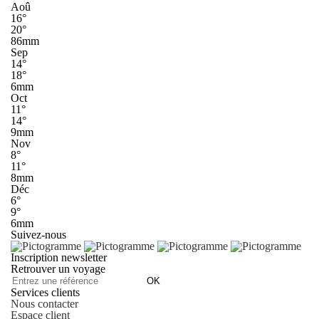
Aoû
16°
20°
86mm
Sep
14°
18°
6mm
Oct
11°
14°
9mm
Nov
8°
11°
8mm
Déc
6°
9°
6mm
Suivez-nous
Inscription newsletter
Retrouver un voyage
OK
Services clients
Nous contacter
Espace client