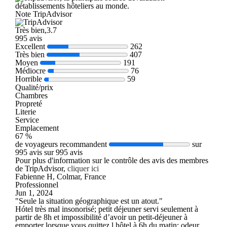
détablissements hôteliers au monde.
Note TripAdvisor
Très bien,3.7
995 avis
Excellent
262
Très bien
407
Moyen
191
Médiocre
76
Horrible
59
Qualité/prix
Chambres
Propreté
Literie
Service
Emplacement
67 %
de voyageurs recommandent
sur
995 avis sur 995 avis
Pour plus d'information sur le contrôle des avis des membres
de TripAdvisor,
cliquer ici
Fabienne H, Colmar, France
Professionnel
Jun 1, 2024
"Seule la situation géographique est un atout."
Hótel très mal insonorisé; petit déjeuner servi seulement à
partir de 8h et impossibilité d’avoir un petit-déjeuner à
emporter lorsque vous quittez l hôtel à 6h du matin; odeur