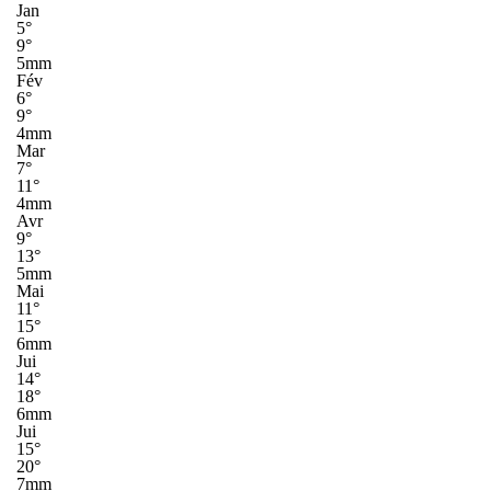
Jan
5°
9°
5mm
Fév
6°
9°
4mm
Mar
7°
11°
4mm
Avr
9°
13°
5mm
Mai
11°
15°
6mm
Jui
14°
18°
6mm
Jui
15°
20°
7mm