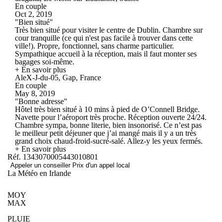
En couple
Oct 2, 2019
"Bien situé"
Très bien situé pour visiter le centre de Dublin. Chambre sur
cour tranquille (ce qui n'est pas facile à trouver dans cette
ville!). Propre, fonctionnel, sans charme particulier.
Sympathique accueil à la réception, mais il faut monter ses
bagages soi-même.
+ En savoir plus
AleX-J-du-05, Gap, France
En couple
May 8, 2019
"Bonne adresse"
Hôtel très bien situé à 10 mins à pied de O’Connell Bridge.
Navette pour l’aéroport très proche. Réception ouverte 24/24.
Chambre sympa, bonne literie, bien insonorisé. Ce n’est pas
le meilleur petit déjeuner que j’ai mangé mais il y a un très
grand choix chaud-froid-sucré-salé. Allez-y les yeux fermés.
+ En savoir plus
Réf. 1343070005443010801
Appeler un conseiller
Prix d'un appel local
La Météo en Irlande
MOY
MAX
PLUIE