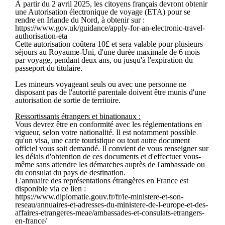
À partir du 2 avril 2025, les citoyens français devront obtenir
une Autorisation électronique de voyage (ETA) pour se
rendre en Irlande du Nord, à obtenir sur :
https://www.gov.uk/guidance/apply-for-an-electronic-travel-
authorisation-eta
Cette autorisation coûtera 10£ et sera valable pour plusieurs
séjours au Royaume-Uni, d'une durée maximale de 6 mois
par voyage, pendant deux ans, ou jusqu'à l'expiration du
passeport du titulaire.
Les mineurs voyageant seuls ou avec une personne ne
disposant pas de l'autorité parentale doivent être munis d'une
autorisation de sortie de territoire.
Ressortissants étrangers et binationaux :
Vous devrez être en conformité avec les réglementations en
vigueur, selon votre nationalité. Il est notamment possible
qu'un visa, une carte touristique ou tout autre document
officiel vous soit demandé. Il convient de vous renseigner sur
les délais d'obtention de ces documents et d'effectuer vous-
même sans attendre les démarches auprès de l'ambassade ou
du consulat du pays de destination.
L'annuaire des représentations étrangères en France est
disponible via ce lien :
https://www.diplomatie.gouv.fr/fr/le-ministere-et-son-
reseau/annuaires-et-adresses-du-ministere-de-l-europe-et-des-
affaires-etrangeres-meae/ambassades-et-consulats-etrangers-
en-france/