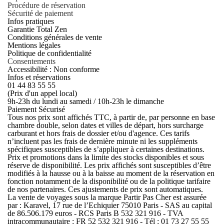
Procédure de réservation
Sécurité de paiement
Infos pratiques
Garantie Total Zen
Conditions générales de vente
Mentions légales
Politique de confidentialité
Consentements
Accessibilité : Non conforme
Infos et réservations
01 44 83 55 55
(Prix d'un appel local)
9h-23h du lundi au samedi / 10h-23h le dimanche
Paiement Sécurisé
Tous nos prix sont affichés TTC, à partir de, par personne en base
chambre double, selon dates et villes de départ, hors surcharge
carburant et hors frais de dossier et/ou d'agence. Ces tarifs
n’incluent pas les frais de dernière minute ni les suppléments
spécifiques susceptibles de s’appliquer à certaines destinations.
Prix et promotions dans la limite des stocks disponibles et sous
réserve de disponibilité. Les prix affichés sont susceptibles d’être
modifiés à la hausse ou à la baisse au moment de la réservation en
fonction notamment de la disponibilité ou de la politique tarifaire
de nos partenaires. Ces ajustements de prix sont automatiques.
La vente de voyages sous la marque Partir Pas Cher est assurée
par : Karavel, 17 rue de l’Echiquier 75010 Paris - SAS au capital
de 86.506.179 euros - RCS Paris B 532 321 916 - TVA
intracommunautaire : FR 52 532 321 916 - Tél : 01 73 27 55 55