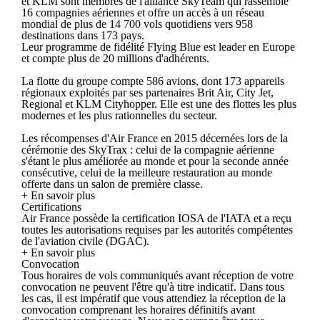
et KLM sont membres de l'alliance SkyTeam qui rassemble
16 compagnies aériennes et offre un accès à un réseau
mondial de plus de 14 700 vols quotidiens vers 958
destinations dans 173 pays.
Leur programme de fidélité Flying Blue est leader en Europe
et compte plus de 20 millions d'adhérents.
La flotte du groupe compte 586 avions, dont 173 appareils
régionaux exploités par ses partenaires Brit Air, City Jet,
Regional et KLM Cityhopper. Elle est une des flottes les plus
modernes et les plus rationnelles du secteur.
Les récompenses d'Air France en 2015 décernées lors de la
cérémonie des SkyTrax : celui de la compagnie aérienne
s'étant le plus améliorée au monde et pour la seconde année
consécutive, celui de la meilleure restauration au monde
offerte dans un salon de première classe.
+ En savoir plus
Certifications
Air France possède la certification IOSA de l'IATA et a reçu
toutes les autorisations requises par les autorités compétentes
de l'aviation civile (DGAC).
+ En savoir plus
Convocation
Tous horaires de vols communiqués avant réception de votre
convocation ne peuvent l'être qu'à titre indicatif. Dans tous
les cas, il est impératif que vous attendiez la réception de la
convocation comprenant les horaires définitifs avant