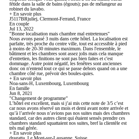
fétide dans la salle de bains (égouts); pas de mélangeur au
robinet du lavabo.
+ En savoir plus
J5117BRjuliej, Clermont-Ferrand, France
En couple
Jul 13, 2022
"Bonne localisation mais chambre mal entretenues"
Nous avons passé 3 nuits dans cette hôtel. La localisation est
parfaite, très proche du centre ville, tout est accessible à pied
à moins de 20-30 minutes maximum. Dans l'ensemble, le
bâtiment et les chambres sont assez jolis mais cela manque
d'entretien, les finitions ne sont pas bien faites et c'est
dommage. Autre point négatif, les fenêtres sont anciennes
donc on n'entend tout ce qui se passe dehors quand on a une
chambre côté rue, prévoir des boules-quies.
+ En savoir plus
Noa-sans-H, Luxembourg, Luxembourg
En famille
Jun 8, 2021
"Changement de programme"
L’hôtel est excellent, mais si j’ai mis cette note de 3/5 c’est
car nous avons réservé un mois et demi avant notre arrivée et
qu’à l’arrivée nous n’avions pas nos suites mais des chambres
standard, car des autres client qui étaient sensés prendre ces
chambres standard squattaient nos suites, bref la clientèle est
très mal gérée.
+ En savoir plus
dragatta, Le Mont-sur-Lausanne, Suisse