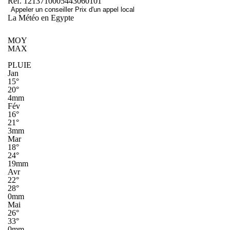
Réf. 1213710005443060101
Appeler un conseiller
Prix d'un appel local
La Météo en Egypte
MOY
MAX
PLUIE
Jan
15°
20°
4mm
Fév
16°
21°
3mm
Mar
18°
24°
19mm
Avr
22°
28°
0mm
Mai
26°
33°
0mm