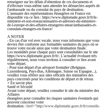
renseigner sur les délais d'obtention de ces documents et
d'effectuer vous-même sans attendre les démarches auprès de
l'ambassade ou du consulat du pays de destination.
L'annuaire des représentations étrangères en France est
disponible via ce lien : https://www.diplomatie.gouv.fr/fr/le-
ministere-et-son-reseau/annuaires-et-adresses-du-ministere-
de-l-europe-et-des-affaires-etrangeres-meae/ambassades-et-
consulats-etrangers-en-france/
A NOTER
- En cas d'un vol avec escale, nous vous informons que vous
devrez être conforme aux formalités sanitaires du pays où se
trouve votre escale ainsi que votre destination finale.
Les modalités pour chaque pays sont consultables sur le site
https://www.diplomatie.gouv.fr/fr/. L'actualité évoluant très
régulièrement, nous vous invitons à consulter ce lien avant
votre départ.
- Pour tout départ d'un aéroport frontalier (Belgique,
Luxembourg, Pays-Bas, Allemagne, Suisse ou Espagne...),
veuillez vous référer aux sites officiels des ministères des
pays concernés pour les conditions de départ et de retour.
+ En savoir plus
Santé et Sécurité
Avant votre départ, veuillez consulter le site du ministère des
Affaires
étrangères pour connaître les risques sanitaires éventuels qui
peuvent concerner votre
destination :
href="http://www.diplomatie.gouv.fr/fr/conseils-