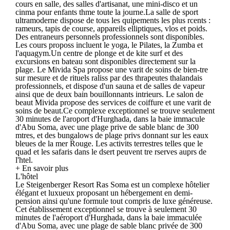
cours en salle, des salles d'artisanat, une mini-disco et un
cinma pour enfants thme toute la journe.La salle de sport
ultramoderne dispose de tous les quipements les plus rcents :
rameurs, tapis de course, appareils elliptiques, vlos et poids.
Des entraneurs personnels professionnels sont disponibles.
Les cours proposs incluent le yoga, le Pilates, la Zumba et
l'aquagym.Un centre de plonge et de kite surf et des
excursions en bateau sont disponibles directement sur la
plage. Le Mivida Spa propose une varit de soins de bien-tre
sur mesure et de rituels raliss par des thrapeutes thalandais
professionnels, et dispose d'un sauna et de salles de vapeur
ainsi que de deux bain bouillonnants intrieurs. Le salon de
beaut Mivida propose des services de coiffure et une varit de
soins de beaut.Ce complexe exceptionnel se trouve seulement
30 minutes de l'aroport d'Hurghada, dans la baie immacule
d'Abu Soma, avec une plage prive de sable blanc de 300
mtres, et des bungalows de plage privs donnant sur les eaux
bleues de la mer Rouge. Les activits terrestres telles que le
quad et les safaris dans le dsert peuvent tre rserves auprs de
l'htel.
+ En savoir plus
L'hôtel
Le Steigenberger Resort Ras Soma est un complexe hôtelier
élégant et luxueux proposant un hébergement en demi-
pension ainsi qu'une formule tout compris de luxe généreuse.
Cet établissement exceptionnel se trouve à seulement 30
minutes de l'aéroport d'Hurghada, dans la baie immaculée
d'Abu Soma, avec une plage de sable blanc privée de 300