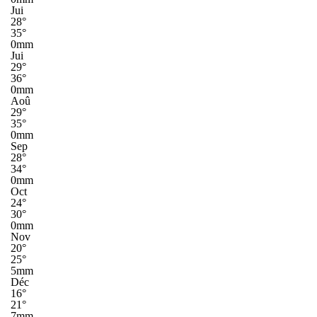
Jui
28°
35°
0mm
Jui
29°
36°
0mm
Aoû
29°
35°
0mm
Sep
28°
34°
0mm
Oct
24°
30°
0mm
Nov
20°
25°
5mm
Déc
16°
21°
7mm