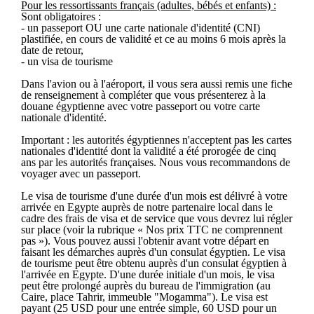
Pour les ressortissants français (adultes, bébés et enfants) :
Sont obligatoires :
- un passeport OU une carte nationale d'identité (CNI)
plastifiée, en cours de validité et ce au moins 6 mois après la
date de retour,
- un visa de tourisme
Dans l'avion ou à l'aéroport, il vous sera aussi remis une fiche
de renseignement à compléter que vous présenterez à la
douane égyptienne avec votre passeport ou votre carte
nationale d'identité.
Important : les autorités égyptiennes n'acceptent pas les cartes
nationales d'identité dont la validité a été prorogée de cinq
ans par les autorités françaises. Nous vous recommandons de
voyager avec un passeport.
Le visa de tourisme d'une durée d'un mois est délivré à votre
arrivée en Egypte auprès de notre partenaire local dans le
cadre des frais de visa et de service que vous devrez lui régler
sur place (voir la rubrique « Nos prix TTC ne comprennent
pas »). Vous pouvez aussi l'obtenir avant votre départ en
faisant les démarches auprès d'un consulat égyptien. Le visa
de tourisme peut être obtenu auprès d'un consulat égyptien à
l'arrivée en Egypte. D'une durée initiale d'un mois, le visa
peut être prolongé auprès du bureau de l'immigration (au
Caire, place Tahrir, immeuble "Mogamma"). Le visa est
payant (25 USD pour une entrée simple, 60 USD pour un