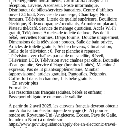
1, Hébergement non-fumeurs, Coffre-fort/consigne à la
réception, Laverie, Ascenseur, Poste informatique,
Distributeur de billets/services bancaires, Centre d’affaires
ouvert 24 h/24, Services de concierge, Chauffage, Non-
fumeurs, Télévision, Literie de qualité supérieure, Bouilloire
électrique, Rideaux opaques/occultants, Armoire ou placard,
Plateau thé/café, Service de ménage quotidien, Accès Wi-Fi
gratuit, Téléphone, Articles de toilette de luxe, Pas de lit
bébé, Serviettes fournies, Draps fournis, Douche uniquement,
Dimensions de la télévision : pouces, Salle de bain privée,
Articles de toilette gratuits, Sèche-cheveux, Climatisation,
Taille de la télévision : 0, Fer et planche à repasser,
Télévision avec chaînes par câble ou satellite, Réveil,
Télévision LCD, Télévision avec chaînes par câble, Bouteille
d’eau gratuite, Service d’étage (horaires limités), Machine à
expresso, Pas de lit pliant/supplémentaire, Minibar
(approvisionné, articles gratuits), Pantoufles, Peignoirs,
Coffre-fort dans la chambre, Lits bébé gratuits
+ En savoir plus
Formalités
Les ressortissants français (adultes, bébés et enfants)
:
Passeport obligatoire en cours de validité.
À partir du 2 avril 2025, les citoyens français devront obtenir
une Autorisation électronique de voyage (ETA) pour se
rendre au Royaume-Uni (Angleterre, Ecosse, Pays de Galle,
Irlande du Nord) à obtenir sur :
https://www.gov.uk/guidance/apply-for-an-electronic-travel-