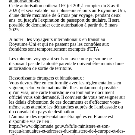
authorisation-eta
Cette autorisation coûtera 16£ (et 20£ à compter du 8 avril
2026) et sera valable pour plusieurs séjours au Royaume-Uni,
d'une durée maximale de 6 mois par voyage, pendant deux
ans, ou jusqu'à l'expiration du passeport du titulaire. Il sera
possible de demander cette autorisation à partir du 5 mars
2025.
A noter : les voyageurs internationaux en transit au
Royaume-Uni et qui ne passent pas les contrôles aux
frontières sont temporairement exemptés d'ETA.
Les mineurs voyageant seuls ou avec une personne ne
disposant pas de l'autorité parentale doivent être munis d'une
autorisation de sortie de territoire.
Ressortissants étrangers et binationaux :
Vous devrez être en conformité avec les réglementations en
vigueur, selon votre nationalité. Il est notamment possible
qu'un visa, une carte touristique ou tout autre document
officiel vous soit demandé. Il convient de vous renseigner sur
les délais d'obtention de ces documents et d'effectuer vous-
même sans attendre les démarches auprès de l'ambassade ou
du consulat du pays de destination.
L'annuaire des représentations étrangères en France est
disponible via ce lien :
https://www.diplomatie.gouv.fr/fr/le-ministere-et-son-
reseau/annuaires-et-adresses-du-ministere-de-l-europe-et-des-