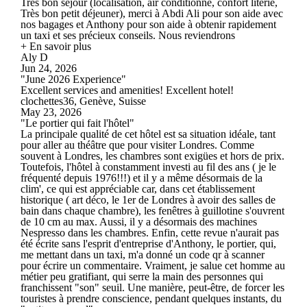
Très bon séjour (localisation, air conditionné, confort literie,
Très bon petit déjeuner), merci à Abdi Ali pour son aide avec
nos bagages et Anthony pour son aide à obtenir rapidement
un taxi et ses précieux conseils. Nous reviendrons
+ En savoir plus
Aly D
Jun 24, 2026
"June 2026 Experience"
Excellent services and amenities! Excellent hotel!
clochettes36, Genève, Suisse
May 23, 2026
"Le portier qui fait l'hôtel"
La principale qualité de cet hôtel est sa situation idéale, tant
pour aller au théâtre que pour visiter Londres. Comme
souvent à Londres, les chambres sont exigües et hors de prix.
Toutefois, l'hôtel à constamment investi au fil des ans ( je le
fréquenté depuis 1976!!!) et il y a même désormais de la
clim', ce qui est appréciable car, dans cet établissement
historique ( art déco, le 1er de Londres à avoir des salles de
bain dans chaque chambre), les fenêtres à guillotine s'ouvrent
de 10 cm au max. Aussi, il y a désormais des machines
Nespresso dans les chambres. Enfin, cette revue n'aurait pas
été écrite sans l'esprit d'entreprise d'Anthony, le portier, qui,
me mettant dans un taxi, m'a donné un code qr à scanner
pour écrire un commentaire. Vraiment, je salue cet homme au
métier peu gratifiant, qui serre la main des personnes qui
franchissent "son" seuil. Une manière, peut-être, de forcer les
touristes à prendre conscience, pendant quelques instants, du