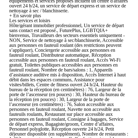
équipements et services proposés incluent un centre d'affaires
ouvert 24 h/24, un service de départ express et un service de
nettoyage à sec / blanchisserie.
+ En savoir plus
Les services et loisirs
Hôte/gérant immobilier professionnel, Un service de départ
sans contact est proposé., FuturePlus, LGBTQIA+
bienvenus, Travailleurs des secteurs essentiels uniquement -
NON, Service de nettoyage à sec/blanchisserie, Accessible
aux personnes en fauteuil roulant (des restrictions peuvent
s’appliquer), Conciergerie accessible aux personnes en
fauteuil roulant, Distributeur automatique, Réception
accessible aux personnes en fauteuil roulant, Accès Wi-Fi
gratuit, Toilettes publiques accessibles aux personnes en
fauteuil roulant, Nombre de bars/salons : 1, Appareils
d’assistance auditive mis à disposition, Accès Internet à haut
débit dans les espaces communs, Assistance pour
visites/billets, Centre de fitness ouvert 24 h/24, Hauteur du
bureau de la réception (en centimètres) : 76, Largeur de la
porte de l’ascenseur (en pouces) : 30, Hauteur du bureau de
la réception (en pouces) : 30, Largeur de la porte de
l’ascenseur (en centimètres) : 76, Salon accessible aux
personnes en fauteuil roulant, Navette non accessible aux
fauteuils roulants, Restaurant sur place accessible aux
personnes en fauteuil roulant, Consigne à bagages, Service
de départ express, Bagagiste/groom, Centre d’affaires,
Personnel polyglotte, Réception ouverte 24 h/24, Petit
déjeuner disponible (en supplément), Nombre de restaurants :