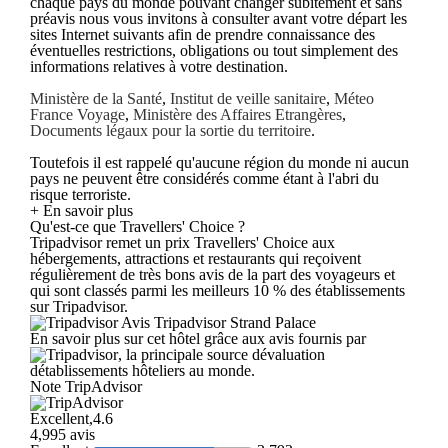
chaque pays du monde pouvant changer subitement et sans
préavis nous vous invitons à consulter avant votre départ les
sites Internet suivants afin de prendre connaissance des
éventuelles restrictions, obligations ou tout simplement des
informations relatives à votre destination.
Ministère de la Santé
,
Institut de veille sanitaire
,
Méteo
France Voyage
,
Ministère des Affaires Etrangères
,
Documents légaux pour la sortie du territoire
.
Toutefois il est rappelé qu'aucune région du monde ni aucun
pays ne peuvent être considérés comme étant à l'abri du
risque terroriste.
+ En savoir plus
Qu'est-ce que Travellers' Choice ?
Tripadvisor remet un prix Travellers' Choice aux
hébergements, attractions et restaurants qui reçoivent
régulièrement de très bons avis de la part des voyageurs et
qui sont classés parmi les meilleurs 10 % des établissements
sur Tripadvisor.
Avis Tripadvisor Strand Palace
En savoir plus sur cet hôtel grâce aux avis fournis par
, la principale source dévaluation
détablissements hôteliers au monde.
Note TripAdvisor
Excellent,4.6
4,995 avis