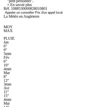
"petit personnel".
+ En savoir plus
Réf. 1088530000828010801
Appeler un conseiller
Prix d'un appel local
La Météo en Angleterre
MOY
MAX
PLUIE
Jan
6°
9°
5mm
Fév
6°
10°
4mm
Mar
8°
12°
3mm
Avr
11°
15°
4mm
Mai