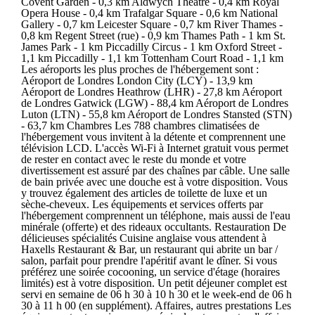
Covent Garden - 0,3 km Aldwych Theatre - 0,4 km Royal
Opera House - 0,4 km Trafalgar Square - 0,6 km National
Gallery - 0,7 km Leicester Square - 0,7 km River Thames -
0,8 km Regent Street (rue) - 0,9 km Thames Path - 1 km St.
James Park - 1 km Piccadilly Circus - 1 km Oxford Street -
1,1 km Piccadilly - 1,1 km Tottenham Court Road - 1,1 km
Les aéroports les plus proches de l'hébergement sont :
Aéroport de Londres London City (LCY) - 13,9 km
Aéroport de Londres Heathrow (LHR) - 27,8 km Aéroport
de Londres Gatwick (LGW) - 88,4 km Aéroport de Londres
Luton (LTN) - 55,8 km Aéroport de Londres Stansted (STN)
- 63,7 km Chambres Les 788 chambres climatisées de
l'hébergement vous invitent à la détente et comprennent une
télévision LCD. L'accès Wi-Fi à Internet gratuit vous permet
de rester en contact avec le reste du monde et votre
divertissement est assuré par des chaînes par câble. Une salle
de bain privée avec une douche est à votre disposition. Vous
y trouvez également des articles de toilette de luxe et un
sèche-cheveux. Les équipements et services offerts par
l'hébergement comprennent un téléphone, mais aussi de l'eau
minérale (offerte) et des rideaux occultants. Restauration De
délicieuses spécialités Cuisine anglaise vous attendent à
Haxells Restaurant & Bar, un restaurant qui abrite un bar /
salon, parfait pour prendre l'apéritif avant le dîner. Si vous
préférez une soirée cocooning, un service d'étage (horaires
limités) est à votre disposition. Un petit déjeuner complet est
servi en semaine de 06 h 30 à 10 h 30 et le week-end de 06 h
30 à 11 h 00 (en supplément). Affaires, autres prestations Les