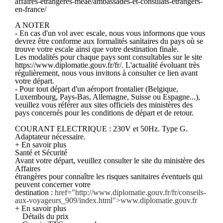
affaires-etrangeres-meae/ambassades-et-consulats-etrangers-
en-france/
A NOTER
- En cas d'un vol avec escale, nous vous informons que vous
devrez être conforme aux formalités sanitaires du pays où se
trouve votre escale ainsi que votre destination finale.
Les modalités pour chaque pays sont consultables sur le site
https://www.diplomatie.gouv.fr/fr/. L'actualité évoluant très
régulièrement, nous vous invitons à consulter ce lien avant
votre départ.
- Pour tout départ d'un aéroport frontalier (Belgique,
Luxembourg, Pays-Bas, Allemagne, Suisse ou Espagne...),
veuillez vous référer aux sites officiels des ministères des
pays concernés pour les conditions de départ et de retour.
COURANT ELECTRIQUE : 230V et 50Hz. Type G.
Adaptateur nécessaire.
+ En savoir plus
Santé et Sécurité
Avant votre départ, veuillez consulter le site du ministère des
Affaires
étrangères pour connaître les risques sanitaires éventuels qui
peuvent concerner votre
destination :
href="http://www.diplomatie.gouv.fr/fr/conseils-
aux-voyageurs_909/index.html">www.diplomatie.gouv.fr
+ En savoir plus
Détails du prix