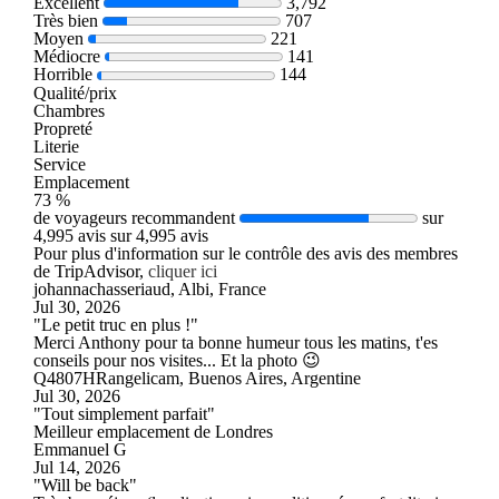
Excellent
3,792
Très bien
707
Moyen
221
Médiocre
141
Horrible
144
Qualité/prix
Chambres
Propreté
Literie
Service
Emplacement
73 %
de voyageurs recommandent
sur
4,995 avis sur 4,995 avis
Pour plus d'information sur le contrôle des avis des membres
de TripAdvisor,
cliquer ici
johannachasseriaud, Albi, France
Jul 30, 2026
"Le petit truc en plus !"
Merci Anthony pour ta bonne humeur tous les matins, t'es
conseils pour nos visites... Et la photo 😉
Q4807HRangelicam, Buenos Aires, Argentine
Jul 30, 2026
"Tout simplement parfait"
Meilleur emplacement de Londres
Emmanuel G
Jul 14, 2026
"Will be back"