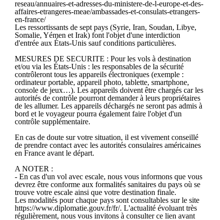
reseau/annuaires-et-adresses-du-ministere-de-l-europe-et-des-
affaires-etrangeres-meae/ambassades-et-consulats-etrangers-
en-france/
Les ressortissants de sept pays (Syrie, Iran, Soudan, Libye,
Somalie, Yémen et Irak) font l'objet d'une interdiction
d'entrée aux États-Unis sauf conditions particulières.
MESURES DE SECURITE : Pour les vols à destination
et/ou via les États-Unis : les responsables de la sécurité
contrôleront tous les appareils électroniques (exemple :
ordinateur portable, appareil photo, tablette, smartphone,
console de jeux…). Les appareils doivent être chargés car les
autorités de contrôle pourront demander à leurs propriétaires
de les allumer. Les appareils déchargés ne seront pas admis à
bord et le voyageur pourra également faire l'objet d'un
contrôle supplémentaire.
En cas de doute sur votre situation, il est vivement conseillé
de prendre contact avec les autorités consulaires américaines
en France avant le départ.
A NOTER :
- En cas d'un vol avec escale, nous vous informons que vous
devrez être conforme aux formalités sanitaires du pays où se
trouve votre escale ainsi que votre destination finale.
Les modalités pour chaque pays sont consultables sur le site
https://www.diplomatie.gouv.fr/fr/. L'actualité évoluant très
régulièrement, nous vous invitons à consulter ce lien avant