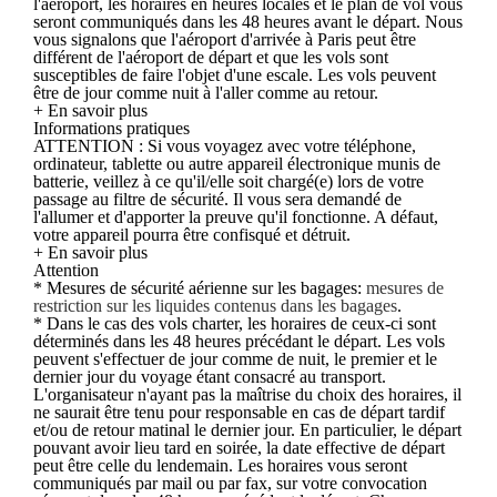
l'aéroport, les horaires en heures locales et le plan de vol vous
seront communiqués dans les 48 heures avant le départ. Nous
vous signalons que l'aéroport d'arrivée à Paris peut être
différent de l'aéroport de départ et que les vols sont
susceptibles de faire l'objet d'une escale. Les vols peuvent
être de jour comme nuit à l'aller comme au retour.
+ En savoir plus
Informations pratiques
ATTENTION : Si vous voyagez avec votre téléphone,
ordinateur, tablette ou autre appareil électronique munis de
batterie, veillez à ce qu'il/elle soit chargé(e) lors de votre
passage au filtre de sécurité. Il vous sera demandé de
l'allumer et d'apporter la preuve qu'il fonctionne. A défaut,
votre appareil pourra être confisqué et détruit.
+ En savoir plus
Attention
* Mesures de sécurité aérienne sur les bagages:
mesures de
restriction sur les liquides contenus dans les bagages
.
* Dans le cas des vols charter, les horaires de ceux-ci sont
déterminés dans les 48 heures précédant le départ. Les vols
peuvent s'effectuer de jour comme de nuit, le premier et le
dernier jour du voyage étant consacré au transport.
L'organisateur n'ayant pas la maîtrise du choix des horaires, il
ne saurait être tenu pour responsable en cas de départ tardif
et/ou de retour matinal le dernier jour. En particulier, le départ
pouvant avoir lieu tard en soirée, la date effective de départ
peut être celle du lendemain. Les horaires vous seront
communiqués par mail ou par fax, sur votre convocation