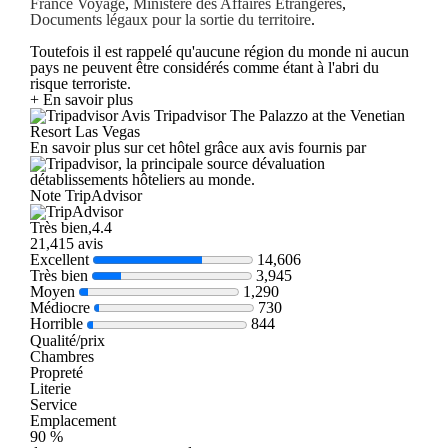
France Voyage
,
Ministère des Affaires Etrangères
,
Documents légaux pour la sortie du territoire
.
Toutefois il est rappelé qu'aucune région du monde ni aucun
pays ne peuvent être considérés comme étant à l'abri du
risque terroriste.
+ En savoir plus
Avis Tripadvisor The Palazzo at the Venetian
Resort Las Vegas
En savoir plus sur cet hôtel grâce aux avis fournis par
, la principale source dévaluation
détablissements hôteliers au monde.
Note TripAdvisor
Très bien,4.4
21,415 avis
Excellent
14,606
Très bien
3,945
Moyen
1,290
Médiocre
730
Horrible
844
Qualité/prix
Chambres
Propreté
Literie
Service
Emplacement
90 %