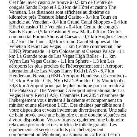
Cet hôtel avec casino se trouve à 0,5 km de Centre de
congrès Sands Expo et à 0,8 km de Hôtel et casino The
Venetian. Les distances sont affichées au dixième de
kilomètre près Treasure Island Casino - 0,4 km Tours en
gondole au Venetian - 0,4 km Grand Canal Shoppes - 0,4 km
Hôtel et casino The Venetian - 0,4 km Centre de congrès
Sands Expo - 0,5 km Fashion Show Mall - 0,6 km Centre
commercial Forum Shops at Caesars - 0,7 km Hughes Center
- 0,7 km The Linq - 0,9 km Grand Canal Shoppes at The
Venetian Resort Las Vegas - 1 km Centre commercial The
LINQ Promenade - 1 km Colosseum at Caesars Palace - 1,1
km La Grande roue de Las Vegas High Roller - 1,1 km
Wynn Las Vegas Casino - 1,1 km Sphere - 1,3 km Les
aéroports les plus proches de l'hébergement sont : Aéroport
international de Las Vegas Harry Reid (LAS) - 5,7 km
Henderson, Nevada (HSH-Aéroport Henderson Executive) -
21,3 km Boulder City, NV (BLD-Boulder City Municipal) -
39,8 km Aéroport principal le plus pratique pour se rendre à
The Palazzo at The Venetian : Aéroport international de Las
Vegas Harry Reid (LAS). Chambres Les 2854 chambres de
l'hébergement vous invitent à la détente et comprennent un
minibar et une télévision LCD. Des chaînes par câble sont à
votre disposition et vous invitent au divertissement. Une salle
de bain privée avec une baignoire et une douche séparées est
à votre disposition. Vous y trouvez également une baignoire
relaxante profonde et des articles de toilette gratuits. Les
équipements et services offerts par l'hébergement
comprennent un téléphone, mais aussi un coffre-fort et un