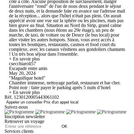
côte à côte. Aucune proposition de surclassement, malgré
l'anniversaire "rond" de l'un de nous deux pendant le séjour
de deux nuits, et la demande faite en avance sur l'adresse mail
de la réception... alors que l'hôtel n'était pas plein. On aurait
apprécié avoir une vue sur la sphère ou les piscines, mais pas
bien grave au final. Situation au Nord du Strip, grand calme
dans les chambres (nous étions au 29e étage), un peu de
marche, de taxi, de voiture ou de Deuce (le bus local) pour
aller visiter les autres hotspots. Sinon, vous avez accès à
toutes les boutiques, restaurants, casinos et food court du
complexe, avec les canaux vénitiens aux gondoliers chantants
! Un très bon séjour dans l'ensemble.
+ En savoir plus
csecchiaroli57
Escapade entre amis
May 20, 2024
"Magnifique hotel"
Chambre immense, nettoyage parfait, restaurant et bar cher.
Point noir : faire payer le parking après 5 nuits d’hotel
+ En savoir plus
Réf. 1230120005443061102
Appeler un conseiller
Prix d'un appel local
Suivez-nous
Inscription newsletter
Retrouver un voyage
OK
Services clients