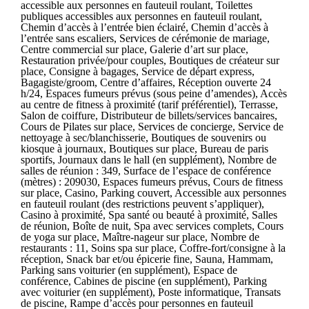
accessible aux personnes en fauteuil roulant, Toilettes
publiques accessibles aux personnes en fauteuil roulant,
Chemin d’accès à l’entrée bien éclairé, Chemin d’accès à
l’entrée sans escaliers, Services de cérémonie de mariage,
Centre commercial sur place, Galerie d’art sur place,
Restauration privée/pour couples, Boutiques de créateur sur
place, Consigne à bagages, Service de départ express,
Bagagiste/groom, Centre d’affaires, Réception ouverte 24
h/24, Espaces fumeurs prévus (sous peine d’amendes), Accès
au centre de fitness à proximité (tarif préférentiel), Terrasse,
Salon de coiffure, Distributeur de billets/services bancaires,
Cours de Pilates sur place, Services de concierge, Service de
nettoyage à sec/blanchisserie, Boutiques de souvenirs ou
kiosque à journaux, Boutiques sur place, Bureau de paris
sportifs, Journaux dans le hall (en supplément), Nombre de
salles de réunion : 349, Surface de l’espace de conférence
(mètres) : 209030, Espaces fumeurs prévus, Cours de fitness
sur place, Casino, Parking couvert, Accessible aux personnes
en fauteuil roulant (des restrictions peuvent s’appliquer),
Casino à proximité, Spa santé ou beauté à proximité, Salles
de réunion, Boîte de nuit, Spa avec services complets, Cours
de yoga sur place, Maître-nageur sur place, Nombre de
restaurants : 11, Soins spa sur place, Coffre-fort/consigne à la
réception, Snack bar et/ou épicerie fine, Sauna, Hammam,
Parking sans voiturier (en supplément), Espace de
conférence, Cabines de piscine (en supplément), Parking
avec voiturier (en supplément), Poste informatique, Transats
de piscine, Rampe d’accès pour personnes en fauteuil