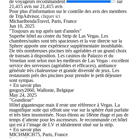
de voyageurs recommandent
sur
21,415 avis sur 21,415 avis
Pour plus d'information sur le contrôle des avis des membres
de TripAdvisor,
cliquer ici
MichaelbendaTravel, Paris, France
Jun 10, 2025
"Toujours au top après tant d'années"
Superbe hôtel au centre du Strip de Las Vegas. Les
chambres/suites sont très spacieuses et la vue directe sur la
Sphere apporte une expérience supplémentaire inoubliable.
De très nombreuses piscines très agréables et un grand choix
de transats à disposition. Les casinos du Palazzo et du
Venetian sont selon moi les meilleurs de Las Vegas : excellent
service des serveuses (agréables et efficaces), ambiance
générale très chaleureuse et grande diversité de jeux. Les
restaurants près des piscines pour prendre le petit déjeuner
sont sympas.
+ En savoir plus
gregory2060, Wallonie, Belgique
May 24, 2025
"Grandiose"
Hôtel gigantesque mais il reste une référence à Vegas. La
magnifique suite qui offrait une vue sur la sphère était parfaite
et très bien insonorisée. Nous étions au 18ème étage et pas de
temps d’attente pour les ascenseurs. Je recommande cet hôtel
qui est à l’image de LV et idéalement situé sur la strip.
+ En savoir plus
MICHMICH75, Paris, France