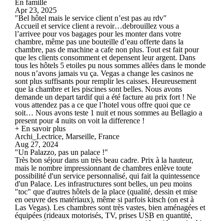
En famille
Apr 23, 2025
"Bel hôtel mais le service client n’est pas au rdv"
Accueil et service client a revoir…debrouillez vous a
l’arrivee pour vos bagages pour les monter dans votre
chambre, même pas une bouteille d’eau offerte dans la
chambre, pas de machine a cafe non plus. Tout est fait pour
que les clients consomment et depensent leur argent. Dans
tous les hôtels 5 etoiles pu nous sommes allées dans le monde
nous n’avons jamais vu ça. Vegas a change les casinos ne
sont plus suffisants pour remplir les caisses. Heureusement
que la chambre et les piscines sont belles. Nous avons
demande un depart tardif qui a été facture au prix fort ! Ne
vous attendez pas a ce que l’hotel vous offre quoi que ce
soit… Nous avons teste 1 nuit et nous sommes au Bellagio a
present pour 4 nuits on voit la difference !
+ En savoir plus
Archi_Lectrice, Marseille, France
Aug 27, 2024
"Un Palazzo, pas un palace !"
Très bon séjour dans un très beau cadre. Prix à la hauteur,
mais le nombre impressionnant de chambres enlève toute
possibilité d'un service personnalisé, qui fait la quintessence
d'un Palace. Les infrastructures sont belles, un peu moins
"toc" que d'autres hôtels de la place (qualité, dessin et mise
en oeuvre des matériaux), même si parfois kitsch (on est à
Las Vegas). Les chambres sont très vastes, bien aménagées et
équipées (rideaux motorisés, TV, prises USB en quantité,