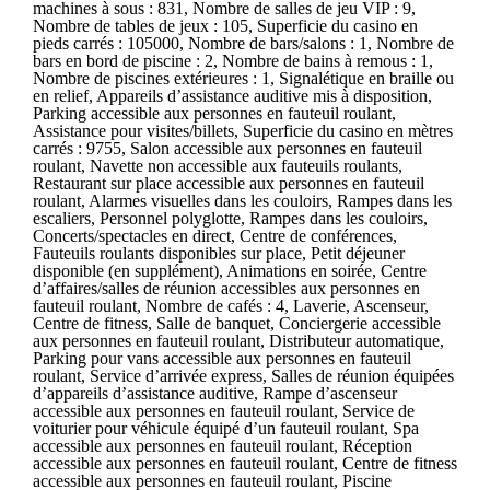
machines à sous : 831, Nombre de salles de jeu VIP : 9,
Nombre de tables de jeux : 105, Superficie du casino en
pieds carrés : 105000, Nombre de bars/salons : 1, Nombre de
bars en bord de piscine : 2, Nombre de bains à remous : 1,
Nombre de piscines extérieures : 1, Signalétique en braille ou
en relief, Appareils d’assistance auditive mis à disposition,
Parking accessible aux personnes en fauteuil roulant,
Assistance pour visites/billets, Superficie du casino en mètres
carrés : 9755, Salon accessible aux personnes en fauteuil
roulant, Navette non accessible aux fauteuils roulants,
Restaurant sur place accessible aux personnes en fauteuil
roulant, Alarmes visuelles dans les couloirs, Rampes dans les
escaliers, Personnel polyglotte, Rampes dans les couloirs,
Concerts/spectacles en direct, Centre de conférences,
Fauteuils roulants disponibles sur place, Petit déjeuner
disponible (en supplément), Animations en soirée, Centre
d’affaires/salles de réunion accessibles aux personnes en
fauteuil roulant, Nombre de cafés : 4, Laverie, Ascenseur,
Centre de fitness, Salle de banquet, Conciergerie accessible
aux personnes en fauteuil roulant, Distributeur automatique,
Parking pour vans accessible aux personnes en fauteuil
roulant, Service d’arrivée express, Salles de réunion équipées
d’appareils d’assistance auditive, Rampe d’ascenseur
accessible aux personnes en fauteuil roulant, Service de
voiturier pour véhicule équipé d’un fauteuil roulant, Spa
accessible aux personnes en fauteuil roulant, Réception
accessible aux personnes en fauteuil roulant, Centre de fitness
accessible aux personnes en fauteuil roulant, Piscine