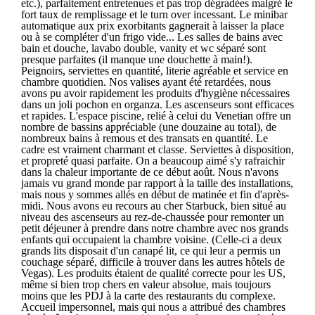
etc.), parfaitement entretenues et pas trop dégradées malgré le
fort taux de remplissage et le turn over incessant. Le minibar
automatique aux prix exorbitants gagnerait à laisser la place
ou à se compléter d'un frigo vide... Les salles de bains avec
bain et douche, lavabo double, vanity et wc séparé sont
presque parfaites (il manque une douchette à main!).
Peignoirs, serviettes en quantité, literie agréable et service en
chambre quotidien. Nos valises ayant été retardées, nous
avons pu avoir rapidement les produits d'hygiène nécessaires
dans un joli pochon en organza. Les ascenseurs sont efficaces
et rapides. L'espace piscine, relié à celui du Venetian offre un
nombre de bassins appréciable (une douzaine au total), de
nombreux bains à remous et des transats en quantité. Le
cadre est vraiment charmant et classe. Serviettes à disposition,
et propreté quasi parfaite. On a beaucoup aimé s'y rafraichir
dans la chaleur importante de ce début août. Nous n'avons
jamais vu grand monde par rapport à la taille des installations,
mais nous y sommes allés en début de matinée et fin d'après-
midi. Nous avons eu recours au cher Starbuck, bien situé au
niveau des ascenseurs au rez-de-chaussée pour remonter un
petit déjeuner à prendre dans notre chambre avec nos grands
enfants qui occupaient la chambre voisine. (Celle-ci a deux
grands lits disposait d'un canapé lit, ce qui leur a permis un
couchage séparé, difficile à trouver dans les autres hôtels de
Vegas). Les produits étaient de qualité correcte pour les US,
même si bien trop chers en valeur absolue, mais toujours
moins que les PDJ à la carte des restaurants du complexe.
Accueil impersonnel, mais qui nous a attribué des chambres