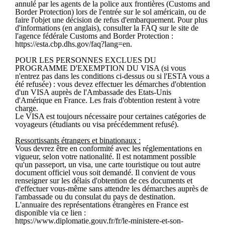
annulé par les agents de la police aux frontières (Customs and
Border Protection) lors de l'entrée sur le sol américain, ou de
faire l'objet une décision de refus d'embarquement. Pour plus
d'informations (en anglais), consulter la FAQ sur le site de
l'agence fédérale Customs and Border Protection :
https://esta.cbp.dhs.gov/faq?lang=en.
POUR LES PERSONNES EXCLUES DU
PROGRAMME D'EXEMPTION DU VISA (si vous
n'entrez pas dans les conditions ci-dessus ou si l'ESTA vous a
été refusée) : vous devez effectuer les démarches d'obtention
d'un VISA auprès de l'Ambassade des Etats-Unis
d'Amérique en France. Les frais d'obtention restent à votre
charge.
Le VISA est toujours nécessaire pour certaines catégories de
voyageurs (étudiants ou visa précédemment refusé).
Ressortissants étrangers et binationaux :
Vous devrez être en conformité avec les réglementations en
vigueur, selon votre nationalité. Il est notamment possible
qu'un passeport, un visa, une carte touristique ou tout autre
document officiel vous soit demandé. Il convient de vous
renseigner sur les délais d'obtention de ces documents et
d'effectuer vous-même sans attendre les démarches auprès de
l'ambassade ou du consulat du pays de destination.
L'annuaire des représentations étrangères en France est
disponible via ce lien :
https://www.diplomatie.gouv.fr/fr/le-ministere-et-son-