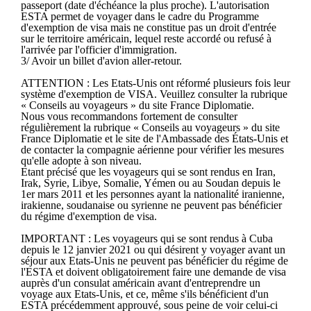
passeport (date d'échéance la plus proche). L'autorisation
ESTA permet de voyager dans le cadre du Programme
d'exemption de visa mais ne constitue pas un droit d'entrée
sur le territoire américain, lequel reste accordé ou refusé à
l'arrivée par l'officier d'immigration.
3/ Avoir un billet d'avion aller-retour.
ATTENTION : Les Etats-Unis ont réformé plusieurs fois leur
système d'exemption de VISA. Veuillez consulter la rubrique
« Conseils au voyageurs » du site France Diplomatie.
Nous vous recommandons fortement de consulter
régulièrement la rubrique « Conseils au voyageurs » du site
France Diplomatie et le site de l'Ambassade des États-Unis et
de contacter la compagnie aérienne pour vérifier les mesures
qu'elle adopte à son niveau.
Etant précisé que les voyageurs qui se sont rendus en Iran,
Irak, Syrie, Libye, Somalie, Yémen ou au Soudan depuis le
1er mars 2011 et les personnes ayant la nationalité iranienne,
irakienne, soudanaise ou syrienne ne peuvent pas bénéficier
du régime d'exemption de visa.
IMPORTANT : Les voyageurs qui se sont rendus à Cuba
depuis le 12 janvier 2021 ou qui désirent y voyager avant un
séjour aux Etats-Unis ne peuvent pas bénéficier du régime de
l'ESTA et doivent obligatoirement faire une demande de visa
auprès d'un consulat américain avant d'entreprendre un
voyage aux Etats-Unis, et ce, même s'ils bénéficient d'un
ESTA précédemment approuvé, sous peine de voir celui-ci