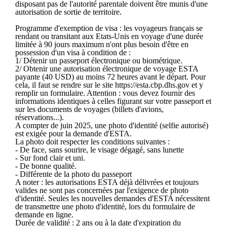
disposant pas de l'autorité parentale doivent être munis d'une
autorisation de sortie de territoire.
Programme d'exemption de visa : les voyageurs français se
rendant ou transitant aux Etats-Unis en voyage d'une durée
limitée à 90 jours maximum n'ont plus besoin d'être en
possession d'un visa à condition de :
1/ Détenir un passeport électronique ou biométrique.
2/ Obtenir une autorisation électronique de voyage ESTA
payante (40 USD) au moins 72 heures avant le départ. Pour
cela, il faut se rendre sur le site https://esta.cbp.dhs.gov et y
remplir un formulaire. Attention : vous devez fournir des
informations identiques à celles figurant sur votre passeport et
sur les documents de voyages (billets d'avions,
réservations...).
A compter de juin 2025, une photo d'identité (selfie autorisé)
est exigée pour la demande d'ESTA.
La photo doit respecter les conditions suivantes :
- De face, sans sourire, le visage dégagé, sans lunette
- Sur fond clair et uni.
- De bonne qualité.
- Différente de la photo du passeport
A noter : les autorisations ESTA déjà délivrées et toujours
valides ne sont pas concernées par l'exigence de photo
d'identité. Seules les nouvelles demandes d'ESTA nécessitent
de transmettre une photo d'identité, lors du formulaire de
demande en ligne.
Durée de validité : 2 ans ou à la date d'expiration du