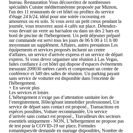
bureau. Restauration Vous découvrirez de nombreuses
spécialités Cuisine méditerranéenne proposée par Miznon,
l'un des 11 restaurants de cet hôtel ou profitez du service
d'étage 24 h/24, idéal pour une soirée cocooning en
amoureux ou en solo. Si vous avez un petit creux pendant la
journée, vous trouverez aussi 4 cafés sur place. Détendez-
vous devant un verre au bar/salon ou dans un des 2 bars en
bord de piscine de l'hébergement. Un petit déjeuner préparé
sur commande est servi tous les jours de 06 h 00 à 11 h 00
moyennant un supplément. Affaires, autres prestations Les
équipements et services proposés incluent un centre
d'affaires, un service d'arrivée express et un service de départ
express. Si vous devez organiser une réunion à Las Vegas,
faites confiance à cet hôtel qui dispose d'espaces événements
mesurant 209030 mètres carrés et comprenant un centre de
conférence et 349 des salles de réunion. Un parking payant
sans service de voiturier est disponible dans l'enceinte de
l'hébergement.
+ En savoir plus
Les services et loisirs
L’hébergement n’exige pas d’attestation sanitaire lors de
l’enregistrement, Hôte/gérant immobilier professionnel, Un
service de départ sans contact est proposé., Transactions en
espèces possibles, Voiture recommandée, Un service
d’arrivée sans contact est proposé., Travailleurs des secteurs
essentiels uniquement - NON, L’hébergement ne propose pas
de test pour la COVID-19 sur place, Formules
romantiques/de demande en mariage disponibles, Nombre de