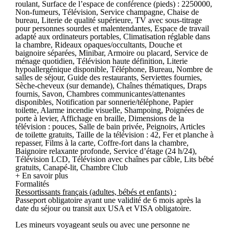
roulant, Surface de l’espace de conférence (pieds) : 2250000,
Non-fumeurs, Télévision, Service champagne, Chaise de
bureau, Literie de qualité supérieure, TV avec sous-titrage
pour personnes sourdes et malentendantes, Espace de travail
adapté aux ordinateurs portables, Climatisation réglable dans
la chambre, Rideaux opaques/occultants, Douche et
baignoire séparées, Minibar, Armoire ou placard, Service de
ménage quotidien, Télévision haute définition, Literie
hypoallergénique disponible, Téléphone, Bureau, Nombre de
salles de séjour, Guide des restaurants, Serviettes fournies,
Sèche-cheveux (sur demande), Chaînes thématiques, Draps
fournis, Savon, Chambres communicantes/attenantes
disponibles, Notification par sonnerie/téléphone, Papier
toilette, Alarme incendie visuelle, Shampoing, Poignées de
porte à levier, Affichage en braille, Dimensions de la
télévision : pouces, Salle de bain privée, Peignoirs, Articles
de toilette gratuits, Taille de la télévision : 42, Fer et planche à
repasser, Films à la carte, Coffre-fort dans la chambre,
Baignoire relaxante profonde, Service d’étage (24 h/24),
Télévision LCD, Télévision avec chaînes par câble, Lits bébé
gratuits, Canapé-lit, Chambre Club
+ En savoir plus
Formalités
Ressortissants français (adultes, bébés et enfants) :
Passeport obligatoire ayant une validité de 6 mois après la
date du séjour ou transit aux USA et VISA obligatoire.
Les mineurs voyageant seuls ou avec une personne ne