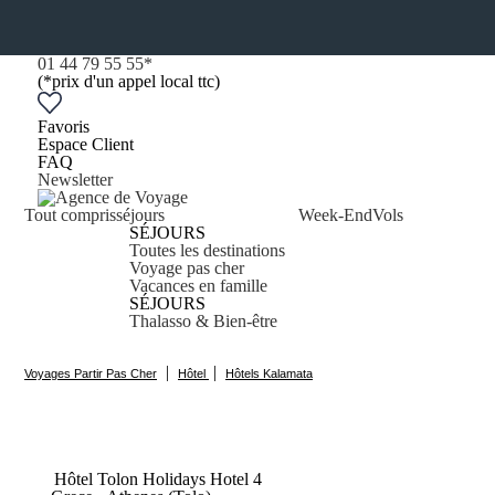
01 44 79 55 55
*
(*prix d'un appel local ttc)
Favoris
Espace Client
FAQ
Newsletter
Tout compris
séjours
Week-End
Vols
SÉJOURS
Toutes les destinations
Voyage pas cher
Vacances en famille
SÉJOURS
Thalasso & Bien-être
|
|
Voyages Partir Pas Cher
Hôtel
Hôtels Kalamata
Hôtel Tolon Holidays
Hotel
4