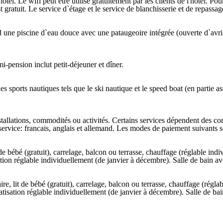
`hôtel. Le wifi peut être utilisé gratuitement par les clients de l'hôtel.
 gratuit. Le service d`étage et le service de blanchisserie et de repassa
 une piscine d`eau douce avec une pataugeoire intégrée (ouverte d`avri
i-pension inclut petit-déjeuner et dîner.
es sports nautiques tels que le ski nautique et le speed boat (en partie a
stallations, commodités ou activités. Certains services dépendent des co
 service: francais, anglais et allemand. Les modes de paiement suivants
de bébé (gratuit), carrelage, balcon ou terrasse, chauffage (réglable indiv
tisation réglable individuellement (de janvier à décembre). Salle de bain 
, lit de bébé (gratuit), carrelage, balcon ou terrasse, chauffage (réglabl
climatisation réglable individuellement (de janvier à décembre). Salle de b