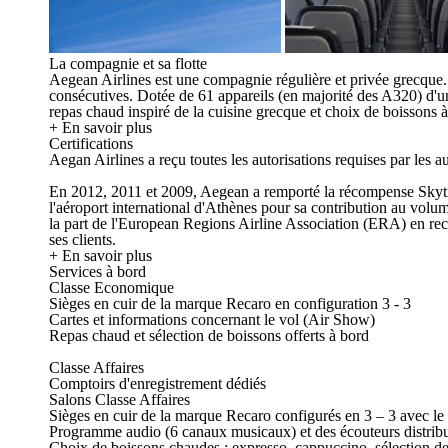
La compagnie et sa flotte
Aegean Airlines est une compagnie régulière et privée grecque
consécutives. Dotée de 61 appareils (en majorité des A320) d'un
repas chaud inspiré de la cuisine grecque et choix de boissons à
+ En savoir plus
Certifications
Aegan Airlines a reçu toutes les autorisations requises par les 
En 2012, 2011 et 2009, Aegean a remporté la récompense Skytr
l'aéroport international d'Athènes pour sa contribution au volu
la part de l'European Regions Airline Association (ERA) en reco
ses clients.
+ En savoir plus
Services à bord
Classe Economique
Sièges en cuir de la marque Recaro en configuration 3 - 3
Cartes et informations concernant le vol (Air Show)
Repas chaud et sélection de boissons offerts à bord
Classe Affaires
Comptoirs d'enregistrement dédiés
Salons Classe Affaires
Sièges en cuir de la marque Recaro configurés en 3 – 3 avec le s
Programme audio (6 canaux musicaux) et des écouteurs distribu
Choix de boissons chaudes : expresso, cappuccino, sélection de 