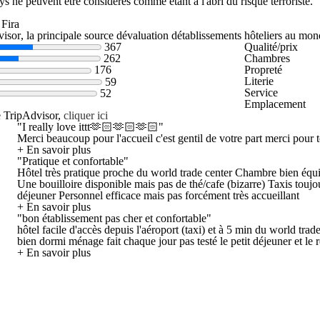
s ne peuvent être considérés comme étant à l'abri du risque terroriste.
 Fira
, la principale source dévaluation détablissements hôteliers au mon
367
Qualité/prix
Chambres
262
Propreté
176
Literie
59
Service
52
Emplacement
e TripAdvisor,
cliquer ici
"I really love ittt🫶🏻🫶🏻🫶🏻"
Merci beaucoup pour l'accueil c'est gentil de votre part merci po
+ En savoir plus
"Pratique et confortable"
Hôtel très pratique proche du world trade center Chambre bien équi
Une bouilloire disponible mais pas de thé/cafe (bizarre) Taxis toujour
déjeuner Personnel efficace mais pas forcément très accueillant
+ En savoir plus
"bon établissement pas cher et confortable"
hôtel facile d'accès depuis l'aéroport (taxi) et à 5 min du world trad
bien dormi ménage fait chaque jour pas testé le petit déjeuner et le 
+ En savoir plus