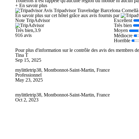
Toutefois il est rappelé qu'aucune région du monde ni aucun pay
+ En savoir plus
Avis Tripadvisor Travelodge Barcelona Cornellà
En savoir plus sur cet hôtel grâce aux avis fournis par
Note TripAdvisor
Excellent
Très bien
Très bien,3.9
Moyen
916 avis
Médiocre
Horrible
Pour plus d'information sur le contrôle des avis des membres d
Tina T
Sep 15, 2025
mylittletrip38, Montbonnot-Saint-Martin, France
Professionnel
May 23, 2025
mylittletrip38, Montbonnot-Saint-Martin, France
Oct 2, 2023