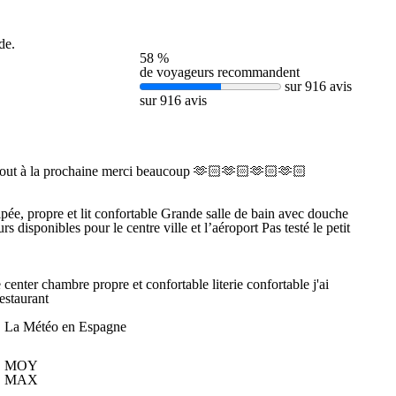
de.
58 %
de voyageurs recommandent
sur 916 avis
sur 916 avis
ur tout à la prochaine merci beaucoup 🫶🏻🫶🏻🫶🏻🫶🏻
pée, propre et lit confortable Grande salle de bain avec douche
s disponibles pour le centre ville et l’aéroport Pas testé le petit
e center chambre propre et confortable literie confortable j'ai
restaurant
La Météo en Espagne
MOY
MAX