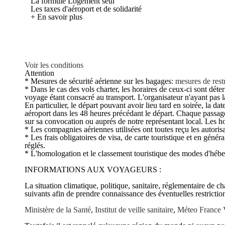
La formule Logement seul
Les taxes d'aéroport et de solidarité
+ En savoir plus
Voir les conditions
Attention
* Mesures de sécurité aérienne sur les bagages:
mesures de restr
* Dans le cas des vols charter, les horaires de ceux-ci sont déte
voyage étant consacré au transport. L'organisateur n'ayant pas la 
En particulier, le départ pouvant avoir lieu tard en soirée, la 
aéroport dans les 48 heures précédant le départ. Chaque passage
sur sa convocation ou auprés de notre représentant local. Les ho
* Les compagnies aériennes utilisées ont toutes reçu les autorisa
* Les frais obligatoires de visa, de carte touristique et en génér
réglés.
* L'homologation et le classement touristique des modes d'hébe
INFORMATIONS AUX VOYAGEURS :
La situation climatique, politique, sanitaire, réglementaire de 
suivants afin de prendre connaissance des éventuelles restriction
Ministère de la Santé
,
Institut de veille sanitaire
,
Méteo France