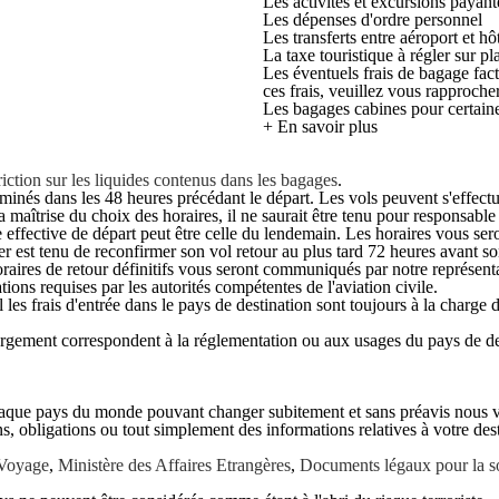
Les activités et excursions payant
Les dépenses d'ordre personnel
Les transferts entre aéroport et hô
La taxe touristique à régler sur p
Les éventuels frais de bagage fac
ces frais, veuillez vous rapproch
Les bagages cabines pour certai
+ En savoir plus
iction sur les liquides contenus dans les bagages
.
rminés dans les 48 heures précédant le départ. Les vols peuvent s'effect
maîtrise du choix des horaires, il ne saurait être tenu pour responsable e
date effective de départ peut être celle du lendemain. Les horaires vous 
r est tenu de reconfirmer son vol retour au plus tard 72 heures avant so
raires de retour définitifs vous seront communiqués par notre représenta
tions requises par les autorités compétentes de l'aviation civile.
al les frais d'entrée dans le pays de destination sont toujours à la charge 
rgement correspondent à la réglementation ou aux usages du pays de de
chaque pays du monde pouvant changer subitement et sans préavis nous vou
s, obligations ou tout simplement des informations relatives à votre dest
 Voyage
,
Ministère des Affaires Etrangères
,
Documents légaux pour la sor