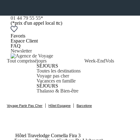
01 44 79 55 55
*
(*prix d'un appel local ttc)
Favoris
Espace Client
FAQ
Newsletter
Tout compris
séjours
Week-End
Vols
SÉJOURS
Toutes les destinations
Voyage pas cher
Vacances en famille
SÉJOURS
Thalasso & Bien-être
|
|
Voyage Partir Pas Cher
Hôtel Espagne
Barcelone
Hôtel Travelodge Cornella
Fira
3