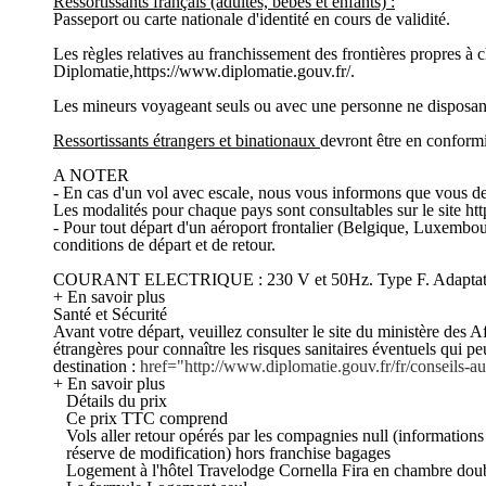
Ressortissants français (adultes, bébés et enfants) :
Passeport ou carte nationale d'identité en cours de validité.
Les règles relatives au franchissement des frontières propres à 
Diplomatie,https://www.diplomatie.gouv.fr/.
Les mineurs voyageant seuls ou avec une personne ne disposant pa
Ressortissants étrangers et binationaux
devront être en conformit
A NOTER
- En cas d'un vol avec escale, nous vous informons que vous devr
Les modalités pour chaque pays sont consultables sur le site htt
- Pour tout départ d'un aéroport frontalier (Belgique, Luxembou
conditions de départ et de retour.
COURANT ELECTRIQUE : 230 V et 50Hz. Type F. Adaptateu
+ En savoir plus
Santé et Sécurité
Avant votre départ, veuillez consulter le site du ministère des Af
étrangères pour connaître les risques sanitaires éventuels qui p
destination :
href="http://www.diplomatie.gouv.fr/fr/conseils
+ En savoir plus
Détails du prix
Ce prix TTC comprend
Vols aller retour opérés par les compagnies null (informations 
réserve de modification) hors franchise bagages
Logement à l'hôtel Travelodge Cornella Fira en chambre dou