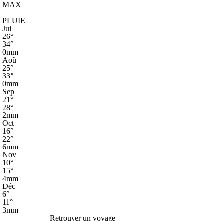
MAX
PLUIE
Jui
26°
34°
0mm
Aoû
25°
33°
0mm
Sep
21°
28°
2mm
Oct
16°
22°
6mm
Nov
10°
15°
4mm
Déc
6°
11°
3mm
Retrouver un voyage