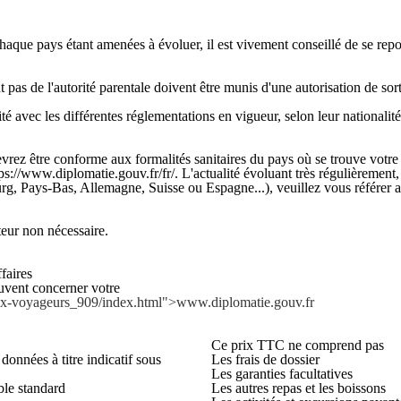
chaque pays étant amenées à évoluer, il est vivement conseillé de se rep
s de l'autorité parentale doivent être munis d'une autorisation de sortie
é avec les différentes réglementations en vigueur, selon leur nationalité
ez être conforme aux formalités sanitaires du pays où se trouve votre e
ps://www.diplomatie.gouv.fr/fr/. L'actualité évoluant très régulièrement,
rg, Pays-Bas, Allemagne, Suisse ou Espagne...), veuillez vous référer au
r non nécessaire.
faires
euvent concerner votre
-aux-voyageurs_909/index.html">www.diplomatie.gouv.fr
Ce prix TTC ne comprend pas
données à titre indicatif sous
Les frais de dossier
Les garanties facultatives
ble standard
Les autres repas et les boissons