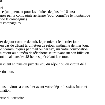
es
tel
lace (uniquement pour les adultes de plus de 16 ans)
turés par la compagnie aérienne (pour connaître le montant de
er de la compagnie)
nes compagnies
uer de jour comme de nuit, le premier et le dernier jour du
n cas de départ tardif et/ou de retour matinal le dernier jour.
seront communiqués par mail ou par fax, sur votre convocation
n retour au numéro de téléphone se trouvant sur son billet ou
nt local dans les 48 heures précédant le retour.
du client en plus du prix du vol, du séjour ou du circuit déjà
stination.
s invitons à consulter avant votre départ les sites Internet
ination.
tie du territoire
.