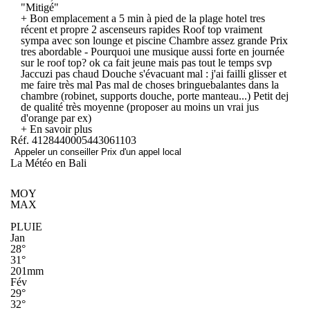
"Mitigé"
+ Bon emplacement a 5 min à pied de la plage hotel tres
récent et propre 2 ascenseurs rapides Roof top vraiment
sympa avec son lounge et piscine Chambre assez grande Prix
tres abordable - Pourquoi une musique aussi forte en journée
sur le roof top? ok ca fait jeune mais pas tout le temps svp
Jaccuzi pas chaud Douche s'évacuant mal : j'ai failli glisser et
me faire très mal Pas mal de choses bringuebalantes dans la
chambre (robinet, supports douche, porte manteau...) Petit dej
de qualité très moyenne (proposer au moins un vrai jus
d'orange par ex)
+ En savoir plus
Réf. 4128440005443061103
Appeler un conseiller
Prix d'un appel local
La Météo en Bali
MOY
MAX
PLUIE
Jan
28°
31°
201mm
Fév
29°
32°