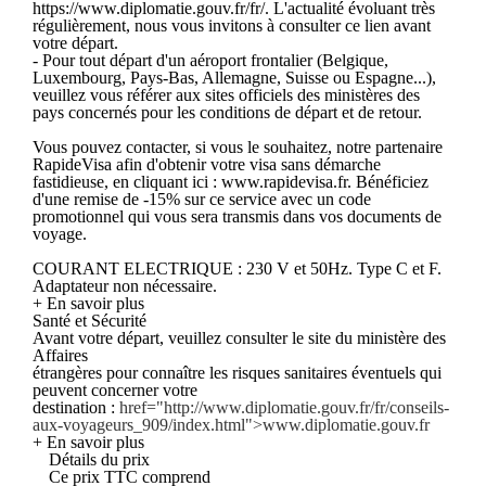
https://www.diplomatie.gouv.fr/fr/. L'actualité évoluant très
régulièrement, nous vous invitons à consulter ce lien avant
votre départ.
- Pour tout départ d'un aéroport frontalier (Belgique,
Luxembourg, Pays-Bas, Allemagne, Suisse ou Espagne...),
veuillez vous référer aux sites officiels des ministères des
pays concernés pour les conditions de départ et de retour.
Vous pouvez contacter, si vous le souhaitez, notre partenaire
RapideVisa afin d'obtenir votre visa sans démarche
fastidieuse, en cliquant ici : www.rapidevisa.fr. Bénéficiez
d'une remise de -15% sur ce service avec un code
promotionnel qui vous sera transmis dans vos documents de
voyage.
COURANT ELECTRIQUE : 230 V et 50Hz. Type C et F.
Adaptateur non nécessaire.
+ En savoir plus
Santé et Sécurité
Avant votre départ, veuillez consulter le site du ministère des
Affaires
étrangères pour connaître les risques sanitaires éventuels qui
peuvent concerner votre
destination :
href="http://www.diplomatie.gouv.fr/fr/conseils-
aux-voyageurs_909/index.html">www.diplomatie.gouv.fr
+ En savoir plus
Détails du prix
Ce prix TTC comprend