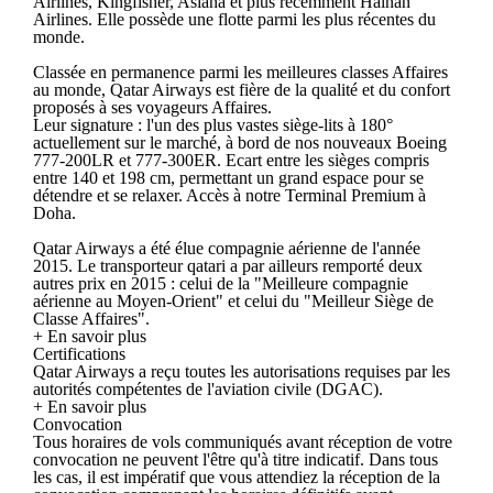
Airlines, Kingfisher, Asiana et plus récemment Hainan
Airlines. Elle possède une flotte parmi les plus récentes du
monde.
Classée en permanence parmi les meilleures classes Affaires
au monde, Qatar Airways est fière de la qualité et du confort
proposés à ses voyageurs Affaires.
Leur signature : l'un des plus vastes siège-lits à 180°
actuellement sur le marché, à bord de nos nouveaux Boeing
777-200LR et 777-300ER. Ecart entre les sièges compris
entre 140 et 198 cm, permettant un grand espace pour se
détendre et se relaxer. Accès à notre Terminal Premium à
Doha.
Qatar Airways a été élue compagnie aérienne de l'année
2015. Le transporteur qatari a par ailleurs remporté deux
autres prix en 2015 : celui de la "Meilleure compagnie
aérienne au Moyen-Orient" et celui du "Meilleur Siège de
Classe Affaires".
+ En savoir plus
Certifications
Qatar Airways a reçu toutes les autorisations requises par les
autorités compétentes de l'aviation civile (DGAC).
+ En savoir plus
Convocation
Tous horaires de vols communiqués avant réception de votre
convocation ne peuvent l'être qu'à titre indicatif. Dans tous
les cas, il est impératif que vous attendiez la réception de la