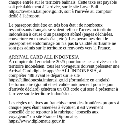
chaque entrée sur le territoire balinais. Cette taxe est payable
soit préalablement à l'arrivée, sur le site Love Bali
https://lovebali.baliprov.go.id/, soit à l'arrivée au comptoir
dédié à l'aéroport.
Le passeport doit être en très bon état : de nombreux
ressortissants français se voient refuser l'accès au territoire
indonésien à cause d'un passeport abîmé (pages déchirées,
couverture en mauvais état, etc.). Les personnes dont le
passeport est endommagé ou n'a pas la validité suffisante ne
sont pas admis sur le territoire et renvoyés vers la France.
ARRIVAL CARD ALL INDONESIA
À compter du 1er octobre 2025 pour toutes les arrivées sur le
territoire indonésien, tous les voyageurs doivent présenter une
Arrival Card digitale appelée ALL INDONESIA, à
compléter 48h avant le départ sur le site
https://allindonesia.imigrasi.go.id (formulaire en anglais).
Le formulaire (gratuit et est valide uniquement pour le jour
d'arrivée déclaré) génèrera un QR code qui sera à présenter à
l'arrivée sur le territoire indonésien.
Les règles relatives au franchissement des frontières propres à
chaque pays étant amenées à évoluer, il est vivement
conseillé de se reporter à la rubrique "conseils aux
voyageurs" du site France Diplomatie,
https://www.diplomatie.gouv.fr.