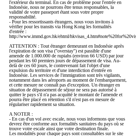
l'extérieur du terminal. En cas de problème pour l'entrée en
Indonésie, nous ne pourrons être tenus responsables, la
validité de votre passeport étant sous votre propre
responsabilité.
- Pour les ressortissants étrangers, nous vous invitons à
vérifier pour les transits via Hong Kong les formalités
d'entrée :
http://www.immd.gov.hk/ehtml/hkvisas_4.htm#note%20for%20v
ATTENTION : Tout étranger demeurant en Indonésie après
l'expiration de son visa (''overstay'') est passible d'une
amende de 1.000.000 de rupiahs (environ 66 USD) par jour
pendant les 60 premiers jours de dépassement de visa. Au-
delà de ces 60 jours, le contrevenant fait l'objet d'une
expulsion du territoire et d'une interdiction d'entrée en
Indonésie. Les services de l'immigration sont très vigilants,
notamment dans les aéroports au moment de l'embarquement,
et cette mesure ne connaît pas d'exception. Un étranger en
situation de dépassement de séjour ne sera pas autorisé à
quitter le pays s'il n'a pas acquitté le montant de l'amende et
pourra être placé en rétention s'il n'est pas en mesure de
régulariser rapidement sa situation.
A NOTER :
- En cas d'un vol avec escale, nous vous informons que vous
devrez être conforme aux formalités sanitaires du pays où se
trouve votre escale ainsi que votre destination finale.
Les modalités pour chaque pays sont consultables sur le site