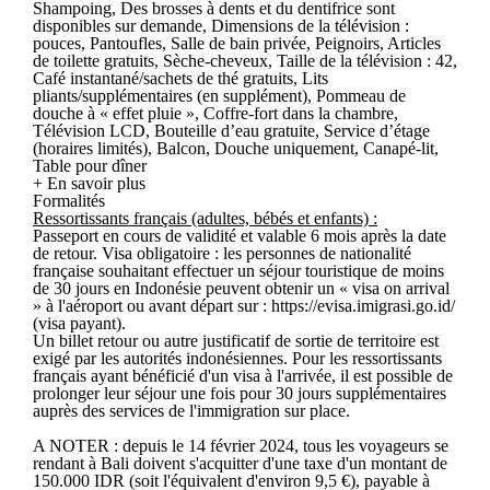
Shampoing, Des brosses à dents et du dentifrice sont
disponibles sur demande, Dimensions de la télévision :
pouces, Pantoufles, Salle de bain privée, Peignoirs, Articles
de toilette gratuits, Sèche-cheveux, Taille de la télévision : 42,
Café instantané/sachets de thé gratuits, Lits
pliants/supplémentaires (en supplément), Pommeau de
douche à « effet pluie », Coffre-fort dans la chambre,
Télévision LCD, Bouteille d’eau gratuite, Service d’étage
(horaires limités), Balcon, Douche uniquement, Canapé-lit,
Table pour dîner
+ En savoir plus
Formalités
Ressortissants français (adultes, bébés et enfants) :
Passeport en cours de validité et valable 6 mois après la date
de retour. Visa obligatoire : les personnes de nationalité
française souhaitant effectuer un séjour touristique de moins
de 30 jours en Indonésie peuvent obtenir un « visa on arrival
» à l'aéroport ou avant départ sur : https://evisa.imigrasi.go.id/
(visa payant).
Un billet retour ou autre justificatif de sortie de territoire est
exigé par les autorités indonésiennes. Pour les ressortissants
français ayant bénéficié d'un visa à l'arrivée, il est possible de
prolonger leur séjour une fois pour 30 jours supplémentaires
auprès des services de l'immigration sur place.
A NOTER : depuis le 14 février 2024, tous les voyageurs se
rendant à Bali doivent s'acquitter d'une taxe d'un montant de
150.000 IDR (soit l'équivalent d'environ 9,5 €), payable à