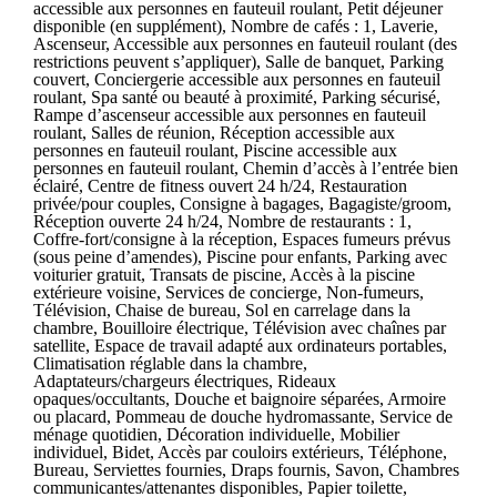
accessible aux personnes en fauteuil roulant, Petit déjeuner
disponible (en supplément), Nombre de cafés : 1, Laverie,
Ascenseur, Accessible aux personnes en fauteuil roulant (des
restrictions peuvent s’appliquer), Salle de banquet, Parking
couvert, Conciergerie accessible aux personnes en fauteuil
roulant, Spa santé ou beauté à proximité, Parking sécurisé,
Rampe d’ascenseur accessible aux personnes en fauteuil
roulant, Salles de réunion, Réception accessible aux
personnes en fauteuil roulant, Piscine accessible aux
personnes en fauteuil roulant, Chemin d’accès à l’entrée bien
éclairé, Centre de fitness ouvert 24 h/24, Restauration
privée/pour couples, Consigne à bagages, Bagagiste/groom,
Réception ouverte 24 h/24, Nombre de restaurants : 1,
Coffre-fort/consigne à la réception, Espaces fumeurs prévus
(sous peine d’amendes), Piscine pour enfants, Parking avec
voiturier gratuit, Transats de piscine, Accès à la piscine
extérieure voisine, Services de concierge, Non-fumeurs,
Télévision, Chaise de bureau, Sol en carrelage dans la
chambre, Bouilloire électrique, Télévision avec chaînes par
satellite, Espace de travail adapté aux ordinateurs portables,
Climatisation réglable dans la chambre,
Adaptateurs/chargeurs électriques, Rideaux
opaques/occultants, Douche et baignoire séparées, Armoire
ou placard, Pommeau de douche hydromassante, Service de
ménage quotidien, Décoration individuelle, Mobilier
individuel, Bidet, Accès par couloirs extérieurs, Téléphone,
Bureau, Serviettes fournies, Draps fournis, Savon, Chambres
communicantes/attenantes disponibles, Papier toilette,