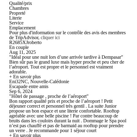
Qualité/prix
Chambres
Propreté
Literie
Service
Emplacement
Pour plus d'information sur le contrôle des avis des membres
de TripAdvisor,
cliquer ici
R2685XJroberto
En couple
Aug 11, 2025
"Idéal pour une nuit lors d’une arrivée tardive à Dempasar"
Bien sûr pas le grand luxe mais hyper proche et peu cher de
l’aéroport. Tout est propre et le personnel est vraiment
adorable.
+ En savoir plus
Eni32NC, Nouvelle-Calédonie
Escapade entre amis
Sep 6, 2024
"Hôtel de passage , proche de l’aéroport"
Bon rapport qualité prix et proche de l’aéroport ! Petit
déjeuner correct et personnel très gentil . La suite Junior
propose un bon espace et une literie confortable. Rooftop
agréable avec une belle piscine ! Par contre beaucoup de
bruits dans les couloirs durant la nuit . Dommage le Spa pool
n’est pas chauffé et pas de barmaid au rooftop pour prendre
un verre . Je recommande pour 1 séjour court
+ En savoir plus