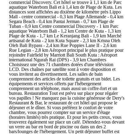
commercial Discovery. Cet hôtel se trouve à 1,1 km de Parc
aquatique Waterbom Bali et à 1,4 km de Plage de Kuta. Les
distances sont affichées au dixième de kilomètre près Lippo
Mall - centre commercial - 0,3 km Plage Allemande - 0,4 km
Segara Beach - 0,4 km Pantai Jerman - 0,7 km Plage de
Tuban - 0,9 km Centre commercial Discovery - 1 km Parc
aquatique Waterbom Bali - 1,2 km Centre de Kuta - 1,3 km
Plage de Kuta - 1,7 km Le Keranjang Bali - 1,9 km Marché
artisanal de Kuta - 2 km Kuta Square - 2,3 km Krisna Oleh
Oleh Bali Bypass - 2,4 km Rue Poppies Lane II - 2,6 km
Rue Legian - 2,8 km Aéroport principal le plus pratique pour
rejoindre Fairfield by Marriott Bali South Kuta : Aéroport
international Ngurah Rai (DPS) - 3,9 km Chambres
Choisissez une des 71 chambres dotées d'une télévision
LCD. Des chaînes par satellite sont à votre disposition et
vous invitent au divertissement. Les salles de bain
comprennent des articles de toilette gratuits et un bidet. Les
équipements et services offerts par l'hébergement
comprennent un téléphone, mais aussi un coffre-fort et un
bureau. Restauration Tout est prévu sur place pour régaler
vos papilles ! Ne manquez pas la cuisine généreuse de Dery's
Restaurant & Bar, le restaurant de cet hôtel qui propose le
déjeuner et le dîner. Si vous préférez le confort de votre
chambre, vous pourrez compter sur un service d'étage
(horaires limités) très pratique. Et pour les petits creux, vous
trouverez également sur place un café. Détendez-vous devant
un verre au bar en bord de piscine ou dans un des 2
bars/lounges de l'hébergement. Un petit déjeuner buffet est