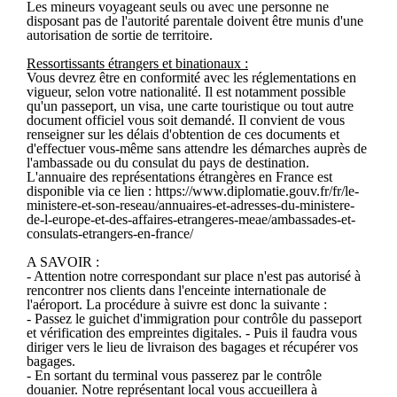
Les mineurs voyageant seuls ou avec une personne ne
disposant pas de l'autorité parentale doivent être munis d'une
autorisation de sortie de territoire.
Ressortissants étrangers et binationaux :
Vous devrez être en conformité avec les réglementations en
vigueur, selon votre nationalité. Il est notamment possible
qu'un passeport, un visa, une carte touristique ou tout autre
document officiel vous soit demandé. Il convient de vous
renseigner sur les délais d'obtention de ces documents et
d'effectuer vous-même sans attendre les démarches auprès de
l'ambassade ou du consulat du pays de destination.
L'annuaire des représentations étrangères en France est
disponible via ce lien : https://www.diplomatie.gouv.fr/fr/le-
ministere-et-son-reseau/annuaires-et-adresses-du-ministere-
de-l-europe-et-des-affaires-etrangeres-meae/ambassades-et-
consulats-etrangers-en-france/
A SAVOIR :
- Attention notre correspondant sur place n'est pas autorisé à
rencontrer nos clients dans l'enceinte internationale de
l'aéroport. La procédure à suivre est donc la suivante :
- Passez le guichet d'immigration pour contrôle du passeport
et vérification des empreintes digitales. - Puis il faudra vous
diriger vers le lieu de livraison des bagages et récupérer vos
bagages.
- En sortant du terminal vous passerez par le contrôle
douanier. Notre représentant local vous accueillera à