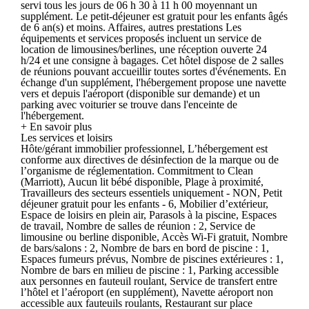
servi tous les jours de 06 h 30 à 11 h 00 moyennant un
supplément. Le petit-déjeuner est gratuit pour les enfants âgés
de 6 an(s) et moins. Affaires, autres prestations Les
équipements et services proposés incluent un service de
location de limousines/berlines, une réception ouverte 24
h/24 et une consigne à bagages. Cet hôtel dispose de 2 salles
de réunions pouvant accueillir toutes sortes d'événements. En
échange d'un supplément, l'hébergement propose une navette
vers et depuis l'aéroport (disponible sur demande) et un
parking avec voiturier se trouve dans l'enceinte de
l'hébergement.
+ En savoir plus
Les services et loisirs
Hôte/gérant immobilier professionnel, L’hébergement est
conforme aux directives de désinfection de la marque ou de
l’organisme de réglementation. Commitment to Clean
(Marriott), Aucun lit bébé disponible, Plage à proximité,
Travailleurs des secteurs essentiels uniquement - NON, Petit
déjeuner gratuit pour les enfants - 6, Mobilier d’extérieur,
Espace de loisirs en plein air, Parasols à la piscine, Espaces
de travail, Nombre de salles de réunion : 2, Service de
limousine ou berline disponible, Accès Wi-Fi gratuit, Nombre
de bars/salons : 2, Nombre de bars en bord de piscine : 1,
Espaces fumeurs prévus, Nombre de piscines extérieures : 1,
Nombre de bars en milieu de piscine : 1, Parking accessible
aux personnes en fauteuil roulant, Service de transfert entre
l’hôtel et l’aéroport (en supplément), Navette aéroport non
accessible aux fauteuils roulants, Restaurant sur place