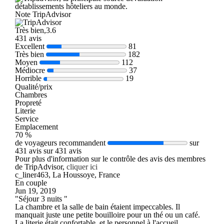
détablissements hôteliers au monde.
Note TripAdvisor
Très bien,3.6
431 avis
Excellent
81
Très bien
182
Moyen
112
Médiocre
37
Horrible
19
Qualité/prix
Chambres
Propreté
Literie
Service
Emplacement
70 %
de voyageurs recommandent
sur
431 avis sur 431 avis
Pour plus d'information sur le contrôle des avis des membres
de TripAdvisor,
cliquer ici
c_liner463, La Houssoye, France
En couple
Jun 19, 2019
"Séjour 3 nuits "
La chambre et la salle de bain étaient impeccables. Il
manquait juste une petite bouilloire pour un thé ou un café.
La literie était confortable, et le personnel à l'accueil