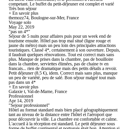
competant. Le buffet du petit-déjeuner est complet et varié
Très bon séjour
+ En savoir plus
themozz74, Boulogne-sur-Mer, France
Voyage solo
May 22, 2019
"pas un 4*"
Séjour de 5 nuits pour affaires puis pour un week end de
tourisme ensuite. Hôtel pas trop mal situé (ligne rouge et
jaune du métro) mais un peu loin des principales attractions
touristiques. Classé 4*, certainement à son ouverture. Depuis,
il faudrait quelques rénovations. Tout est correct mais sans
plus. Manque de prises dans la chambre, pas de bouilloire
dans la chambre, serviettes élimées, pas de chaine tv en
francais... rien de dramatique mais des petits détails a revoir.
Petit déjeuner (8.5 €), idem. Correct mais sans plus, manque
un peu de variété, peu de salé. Bon séjour malgré tout mais
pas dans un 4*
+ En savoir plus
Galaxie t, Val-de-Marne, France
Professionnel
Apr 14, 2019
"Sejour professionnel"
Hôtel au format standard mais bien placé géographiquement
tant au niveau de la distance entre l'hôtel et l'aéroport que
pour découvrir la ville. La chambre est confortable et calme.
L'accueil à la réception est standard. Le petit déjeuner sous
forme de buffet continental et portugais était bon. Attention si