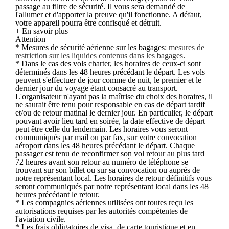
passage au filtre de sécurité. Il vous sera demandé de
l'allumer et d'apporter la preuve qu'il fonctionne. A défaut,
votre appareil pourra être confisqué et détruit.
+ En savoir plus
Attention
* Mesures de sécurité aérienne sur les bagages:
mesures de
restriction sur les liquides contenus dans les bagages
.
* Dans le cas des vols charter, les horaires de ceux-ci sont
déterminés dans les 48 heures précédant le départ. Les vols
peuvent s'effectuer de jour comme de nuit, le premier et le
dernier jour du voyage étant consacré au transport.
L'organisateur n'ayant pas la maîtrise du choix des horaires, il
ne saurait être tenu pour responsable en cas de départ tardif
et/ou de retour matinal le dernier jour. En particulier, le départ
pouvant avoir lieu tard en soirée, la date effective de départ
peut être celle du lendemain. Les horaires vous seront
communiqués par mail ou par fax, sur votre convocation
aéroport dans les 48 heures précédant le départ. Chaque
passager est tenu de reconfirmer son vol retour au plus tard
72 heures avant son retour au numéro de téléphone se
trouvant sur son billet ou sur sa convocation ou auprés de
notre représentant local. Les horaires de retour définitifs vous
seront communiqués par notre représentant local dans les 48
heures précédant le retour.
* Les compagnies aériennes utilisées ont toutes reçu les
autorisations requises par les autorités compétentes de
l'aviation civile.
* Les frais obligatoires de visa, de carte touristique et en