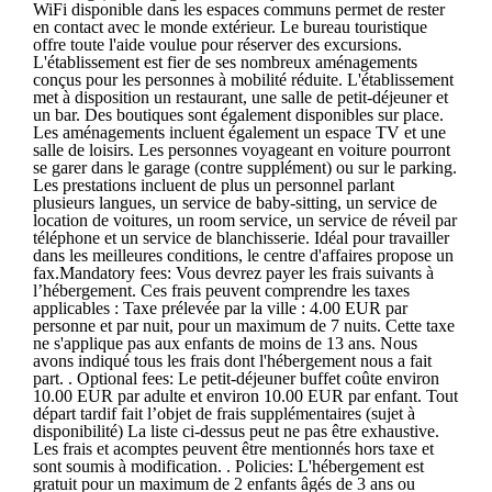
WiFi disponible dans les espaces communs permet de rester
en contact avec le monde extérieur. Le bureau touristique
offre toute l'aide voulue pour réserver des excursions.
L'établissement est fier de ses nombreux aménagements
conçus pour les personnes à mobilité réduite. L'établissement
met à disposition un restaurant, une salle de petit-déjeuner et
un bar. Des boutiques sont également disponibles sur place.
Les aménagements incluent également un espace TV et une
salle de loisirs. Les personnes voyageant en voiture pourront
se garer dans le garage (contre supplément) ou sur le parking.
Les prestations incluent de plus un personnel parlant
plusieurs langues, un service de baby-sitting, un service de
location de voitures, un room service, un service de réveil par
téléphone et un service de blanchisserie. Idéal pour travailler
dans les meilleures conditions, le centre d'affaires propose un
fax.Mandatory fees: Vous devrez payer les frais suivants à
l’hébergement. Ces frais peuvent comprendre les taxes
applicables : Taxe prélevée par la ville : 4.00 EUR par
personne et par nuit, pour un maximum de 7 nuits. Cette taxe
ne s'applique pas aux enfants de moins de 13 ans. Nous
avons indiqué tous les frais dont l'hébergement nous a fait
part. . Optional fees: Le petit-déjeuner buffet coûte environ
10.00 EUR par adulte et environ 10.00 EUR par enfant. Tout
départ tardif fait l’objet de frais supplémentaires (sujet à
disponibilité) La liste ci-dessus peut ne pas être exhaustive.
Les frais et acomptes peuvent être mentionnés hors taxe et
sont soumis à modification. . Policies: L'hébergement est
gratuit pour un maximum de 2 enfants âgés de 3 ans ou