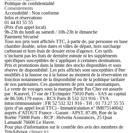
Politique de confidentialité
Consentements
Accessibilité : Non conforme
Infos et réservations
01 44 83 55 55
(Prix d'un appel local)
9h-23h du lundi au samedi / 10h-23h le dimanche
Paiement Sécurisé
Tous nos prix sont affichés TTC, à partir de, par personne en base
chambre double, selon dates et villes de départ, hors surcharge
carburant et hors frais de dossier et/ou d'agence. Ces tarifs
n’incluent pas les frais de dernière minute ni les suppléments
spécifiques susceptibles de s’appliquer à certaines destinations.
Prix et promotions dans la limite des stocks disponibles et sous
réserve de disponibilité. Les prix affichés sont susceptibles d’être
modifiés à la hausse ou à la baisse au moment de la réservation en
fonction notamment de la disponibilité ou de la politique tarifaire
de nos partenaires. Ces ajustements de prix sont automatiques.
La vente de voyages sous la marque Partir Pas Cher est assurée
par : Karavel, 17 rue de l’Echiquier 75010 Paris - SAS au capital
de 86.506.179 euros - RCS Paris B 532 321 916 - TVA
intracommunautaire : FR 52 532 321 916 - Tél : 01 73 27 55 55
(prix d’un appel local TTC) - Immatriculation n° IM075140042
auprès d’ATOUT France - Garant : APST, 87-89, Rue de la
Boétie 75008 Paris - RCP : Helvetia Assurances, 25 Quai
Lamandé 76600 Le Havre.
Pour plus d'information sur le contrôle des avis des membres de
TripAdvisor,
cliquez ici