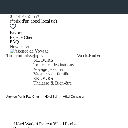
01 44 79 55 55
*
(*prix d'un appel local ttc)
Favoris
Espace Client
FAQ
Newsletter
Tout compris
séjours
Week-End
Vols
SÉJOURS
Toutes les destinations
Voyage pas cher
Vacances en famille
SÉJOURS
Thalasso & Bien-être
|
|
Agence Partir Pas Cher
Hôtel Bali
Hôtel Denpasar
Hôtel Wadari Retreat Villa
Ubud
4