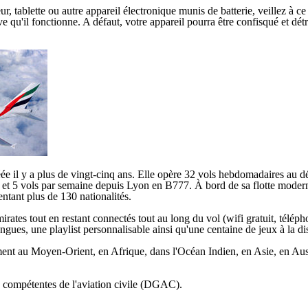
blette ou autre appareil électronique munis de batterie, veillez à ce qu'
e qu'il fonctionne. A défaut, votre appareil pourra être confisqué et détr
éée il y a plus de vingt-cinq ans. Elle opère 32 vols hebdomadaires au 
ice et 5 vols par semaine depuis Lyon en B777. À bord de sa flotte mod
entant plus de 130 nationalités.
ates tout en restant connectés tout au long du vol (wifi gratuit, télép
angues, une playlist personnalisable ainsi qu'une centaine de jeux à la d
ment au Moyen-Orient, en Afrique, dans l'Océan Indien, en Asie, en Aus
tés compétentes de l'aviation civile (DGAC).