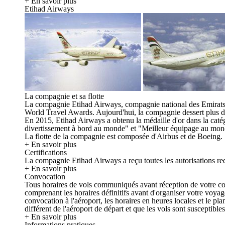
+ En savoir plus
Etihad Airways
La compagnie et sa flotte
La compagnie Etihad Airways, compagnie national des Emirats 
World Travel Awards. Aujourd'hui, la compagnie dessert plus de 
En 2015, Etihad Airways a obtenu la médaille d'or dans la caté
divertissement à bord au monde" et "Meilleur équipage au mon
La flotte de la compagnie est composée d'Airbus et de Boeing.
+ En savoir plus
Certifications
La compagnie Etihad Airways a reçu toutes les autorisations req
+ En savoir plus
Convocation
Tous horaires de vols communiqués avant réception de votre convo
comprenant les horaires définitifs avant d'organiser votre voya
convocation à l'aéroport, les horaires en heures locales et le p
différent de l'aéroport de départ et que les vols sont susceptible
+ En savoir plus
Informations pratiques