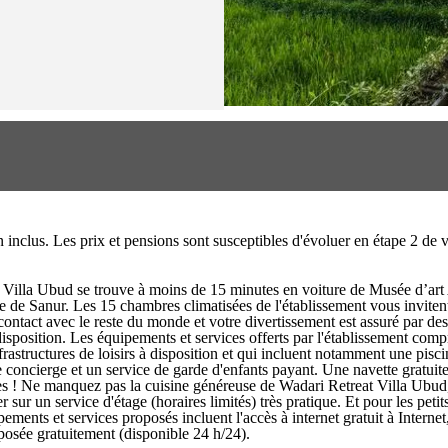
on inclus. Les prix et pensions sont susceptibles d'évoluer en étape 2 d
t Villa Ubud se trouve à moins de 15 minutes en voiture de Musée d’ar
 de Sanur. Les 15 chambres climatisées de l'établissement vous inviten
contact avec le reste du monde et votre divertissement est assuré par de
e disposition. Les équipements et services offerts par l'établissement com
frastructures de loisirs à disposition et qui incluent notamment une pisci
e concierge et un service de garde d'enfants payant. Une navette gratuit
les ! Ne manquez pas la cuisine généreuse de Wadari Retreat Villa Ubud, l
sur un service d'étage (horaires limités) très pratique. Et pour les peti
ements et services proposés incluent l'accès à internet gratuit à Internet
oposée gratuitement (disponible 24 h/24).