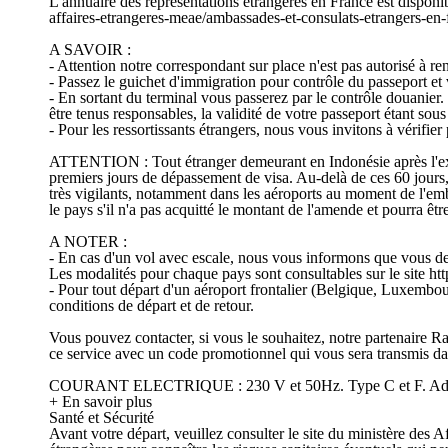
L'annuaire des représentations étrangères en France est disponib
affaires-etrangeres-meae/ambassades-et-consulats-etrangers-en-
A SAVOIR :
- Attention notre correspondant sur place n'est pas autorisé à ren
- Passez le guichet d'immigration pour contrôle du passeport et v
- En sortant du terminal vous passerez par le contrôle douanier.
être tenus responsables, la validité de votre passeport étant sous
- Pour les ressortissants étrangers, nous vous invitons à véri
ATTENTION : Tout étranger demeurant en Indonésie après l'expi
premiers jours de dépassement de visa. Au-delà de ces 60 jours, l
très vigilants, notamment dans les aéroports au moment de l'emb
le pays s'il n'a pas acquitté le montant de l'amende et pourra êtr
A NOTER :
- En cas d'un vol avec escale, nous vous informons que vous devr
Les modalités pour chaque pays sont consultables sur le site htt
- Pour tout départ d'un aéroport frontalier (Belgique, Luxembou
conditions de départ et de retour.
Vous pouvez contacter, si vous le souhaitez, notre partenaire R
ce service avec un code promotionnel qui vous sera transmis 
COURANT ELECTRIQUE : 230 V et 50Hz. Type C et F. Adapt
+ En savoir plus
Santé et Sécurité
Avant votre départ, veuillez consulter le site du ministère des Af