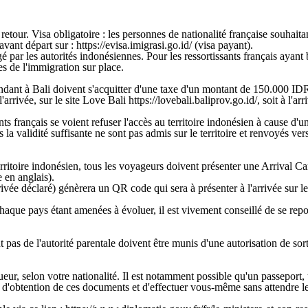
 retour. Visa obligatoire : les personnes de nationalité française souhait
vant départ sur : https://evisa.imigrasi.go.id/ (visa payant).
xigé par les autorités indonésiennes. Pour les ressortissants français ayant 
s de l'immigration sur place.
ant à Bali doivent s'acquitter d'une taxe d'un montant de 150.000 IDR (
l'arrivée, sur le site Love Bali https://lovebali.baliprov.go.id/, soit à l'a
nts français se voient refuser l'accès au territoire indonésien à cause d
a validité suffisante ne sont pas admis sur le territoire et renvoyés ver
territoire indonésien, tous les voyageurs doivent présenter une Arriv
e en anglais).
rivée déclaré) génèrera un QR code qui sera à présenter à l'arrivée sur le 
chaque pays étant amenées à évoluer, il est vivement conseillé de se rep
s de l'autorité parentale doivent être munis d'une autorisation de sortie
ur, selon votre nationalité. Il est notamment possible qu'un passeport, u
is d'obtention de ces documents et d'effectuer vous-même sans attendre