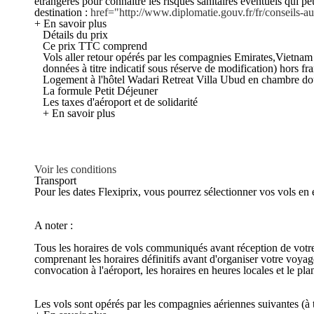
étrangères pour connaître les risques sanitaires éventuels qui p
destination :
href="http://www.diplomatie.gouv.fr/fr/conseils
+ En savoir plus
Détails du prix
Ce prix TTC comprend
Vols aller retour opérés par les compagnies Emirates,Vietnam
données à titre indicatif sous réserve de modification) hors f
Logement à l'hôtel Wadari Retreat Villa Ubud en chambre do
La formule Petit Déjeuner
Les taxes d'aéroport et de solidarité
+ En savoir plus
Voir les conditions
Transport
Pour les dates Flexiprix, vous pourrez sélectionner vos vols en 
A noter :
Tous les horaires de vols communiqués avant réception de votre c
comprenant les horaires définitifs avant d'organiser votre voya
convocation à l'aéroport, les horaires en heures locales et le p
Les vols sont opérés par les compagnies aériennes suivantes (à ti