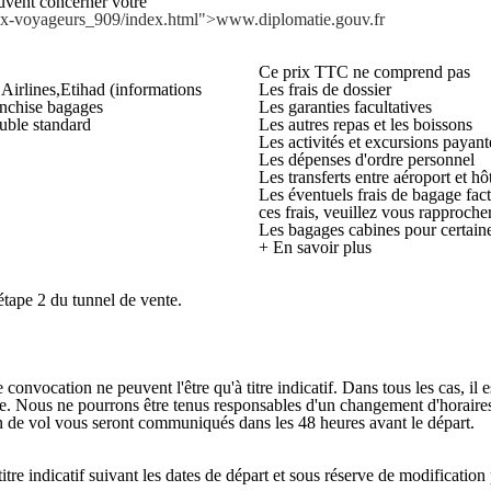
euvent concerner votre
-aux-voyageurs_909/index.html">www.diplomatie.gouv.fr
Ce prix TTC ne comprend pas
 Airlines,Etihad (informations
Les frais de dossier
ranchise bagages
Les garanties facultatives
uble standard
Les autres repas et les boissons
Les activités et excursions payant
Les dépenses d'ordre personnel
Les transferts entre aéroport et hô
Les éventuels frais de bagage fac
ces frais, veuillez vous rapproch
Les bagages cabines pour certai
+ En savoir plus
étape 2 du tunnel de vente.
onvocation ne peuvent l'être qu'à titre indicatif. Dans tous les cas, il 
ge. Nous ne pourrons être tenus responsables d'un changement d'horaires 
lan de vol vous seront communiqués dans les 48 heures avant le départ.
tre indicatif suivant les dates de départ et sous réserve de modification 