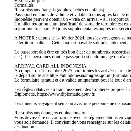
+ En savoir plus
Formalités
Ressortissants français (adultes, bébés et enfants) :
Passeport en cours de validité et valable 6 mois après la date de
Indonésie peuvent obtenir un « visa on arrival » à l'aéroport ou a
Un billet retour ou autre justificatif de sortie de territoire est e
séjour une fois pour 30 jours supplémentaires auprès des service
A NOTER : depuis le 14 février 2024, tous les voyageurs se rend
le territoire balinais. Cette taxe est payable soit préalablement à 
Le passeport doit être en très bon état : de nombreux ressortissa
etc.). Les personnes dont le passeport est endommagé ou n'a pas l
ARRIVAL CARD ALL INDONESIA
À compter du 1er octobre 2025 pour toutes les arrivées sur le 
le départ sur le site https://allindonesia.imigrasi.go.id (formulair
Le formulaire (gratuit et est valide uniquement pour le jour d'ar
Les règles relatives au franchissement des frontières propres à 
Diplomatie, https://www.diplomatie.gouv.fr.
Les mineurs voyageant seuls ou avec une personne ne disposant pa
Ressortissants étrangers et binationaux :
Vous devrez être en conformité avec les réglementations en vigue
vous soit demandé. Il convient de vous renseigner sur les déla
destination.