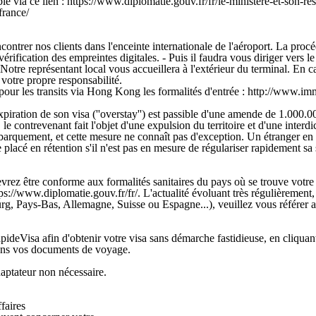
le via ce lien : https://www.diplomatie.gouv.fr/fr/le-ministere-et-son-r
france/
contrer nos clients dans l'enceinte internationale de l'aéroport. La procé
érification des empreintes digitales. - Puis il faudra vous diriger vers l
 Notre représentant local vous accueillera à l'extérieur du terminal. En
 votre propre responsabilité.
fier pour les transits via Hong Kong les formalités d'entrée : http:/
ration de son visa (''overstay'') est passible d'une amende de 1.000.0
e contrevenant fait l'objet d'une expulsion du territoire et d'une interd
arquement, et cette mesure ne connaît pas d'exception. Un étranger en s
e placé en rétention s'il n'est pas en mesure de régulariser rapidement sa 
ez être conforme aux formalités sanitaires du pays où se trouve votre e
ps://www.diplomatie.gouv.fr/fr/. L'actualité évoluant très régulièrement,
rg, Pays-Bas, Allemagne, Suisse ou Espagne...), veuillez vous référer au
apideVisa afin d'obtenir votre visa sans démarche fastidieuse, en cliqua
dans vos documents de voyage.
ateur non nécessaire.
faires