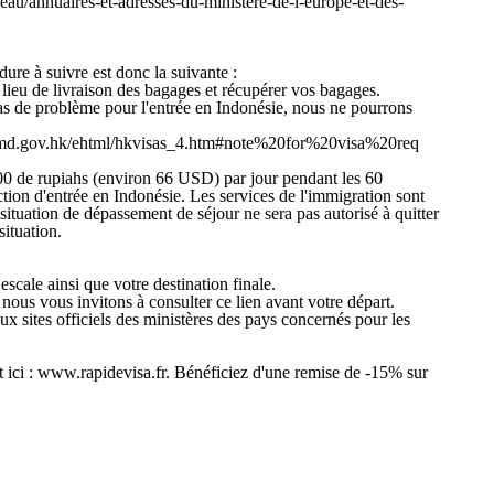
eseau/annuaires-et-adresses-du-ministere-de-l-europe-et-des-
dure à suivre est donc la suivante :
e lieu de livraison des bagages et récupérer vos bagages.
 cas de problème pour l'entrée en Indonésie, nous ne pourrons
/www.immd.gov.hk/ehtml/hkvisas_4.htm#note%20for%20visa%20req
00 de rupiahs (environ 66 USD) par jour pendant les 60
iction d'entrée en Indonésie. Les services de l'immigration sont
ituation de dépassement de séjour ne sera pas autorisé à quitter
situation.
scale ainsi que votre destination finale.
 nous vous invitons à consulter ce lien avant votre départ.
x sites officiels des ministères des pays concernés pour les
nt ici : www.rapidevisa.fr. Bénéficiez d'une remise de -15% sur