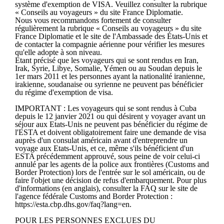
système d'exemption de VISA. Veuillez consulter la rubrique
« Conseils au voyageurs » du site France Diplomatie.
Nous vous recommandons fortement de consulter
régulièrement la rubrique « Conseils au voyageurs » du site
France Diplomatie et le site de l'Ambassade des États-Unis et
de contacter la compagnie aérienne pour vérifier les mesures
qu'elle adopte à son niveau.
Etant précisé que les voyageurs qui se sont rendus en Iran,
Irak, Syrie, Libye, Somalie, Yémen ou au Soudan depuis le
1er mars 2011 et les personnes ayant la nationalité iranienne,
irakienne, soudanaise ou syrienne ne peuvent pas bénéficier
du régime d'exemption de visa.
IMPORTANT : Les voyageurs qui se sont rendus à Cuba
depuis le 12 janvier 2021 ou qui désirent y voyager avant un
séjour aux Etats-Unis ne peuvent pas bénéficier du régime de
l'ESTA et doivent obligatoirement faire une demande de visa
auprès d'un consulat américain avant d'entreprendre un
voyage aux Etats-Unis, et ce, même s'ils bénéficient d'un
ESTA précédemment approuvé, sous peine de voir celui-ci
annulé par les agents de la police aux frontières (Customs and
Border Protection) lors de l'entrée sur le sol américain, ou de
faire l'objet une décision de refus d'embarquement. Pour plus
d'informations (en anglais), consulter la FAQ sur le site de
l'agence fédérale Customs and Border Protection :
https://esta.cbp.dhs.gov/faq?lang=en.
POUR LES PERSONNES EXCLUES DU