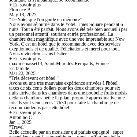
+ En savoir plus
Florence B
May 19, 2025
"Le Yotel que l'on garde en mémoire"
Nous avons séjourné dans le Yotel Times Square pendant 6
nuits. Tout a été parfait. Nous avons été très bien accueilli par
un personnel attentif, souriant et très professionnel. La
chambre était magnifique avec une vue imprenable sur New
York. C'est un hôtel que je recommande avec des services
exeptionnels et de qualité. Félicitations et merci pour tout.
Nous reviendrons sans hésiter.
+ En savoir plus
maximemasset13, Saint-Mitre-les-Remparts, France
En famille
Mar 22, 2025
"Très décevant cet hôtel "
Avons eu une très mauvaise expérience arrivées à l'hôtel
taxes de six cents dollars pour les deux chambres pour six
nuits.arrive dans les chambres dans une poubelle fruits moisis
dedans chambres petite lit pliant propreté approximative une
fois ils sont venus vers 17h30 pour faire la chambre je ne
recommanderais pas cette hôtel
+ En savoir plus
Antonino C
Jan 1, 2025
"Travel"
Belle accueille par un monsieur qui parlais espagnol , super
accueillant, gentil , sympathique… nous a offert une belle