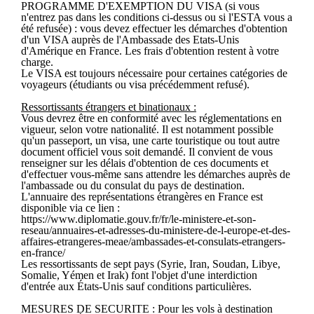
PROGRAMME D'EXEMPTION DU VISA (si vous
n'entrez pas dans les conditions ci-dessus ou si l'ESTA vous a
été refusée) : vous devez effectuer les démarches d'obtention
d'un VISA auprès de l'Ambassade des Etats-Unis
d'Amérique en France. Les frais d'obtention restent à votre
charge.
Le VISA est toujours nécessaire pour certaines catégories de
voyageurs (étudiants ou visa précédemment refusé).
Ressortissants étrangers et binationaux :
Vous devrez être en conformité avec les réglementations en
vigueur, selon votre nationalité. Il est notamment possible
qu'un passeport, un visa, une carte touristique ou tout autre
document officiel vous soit demandé. Il convient de vous
renseigner sur les délais d'obtention de ces documents et
d'effectuer vous-même sans attendre les démarches auprès de
l'ambassade ou du consulat du pays de destination.
L'annuaire des représentations étrangères en France est
disponible via ce lien :
https://www.diplomatie.gouv.fr/fr/le-ministere-et-son-
reseau/annuaires-et-adresses-du-ministere-de-l-europe-et-des-
affaires-etrangeres-meae/ambassades-et-consulats-etrangers-
en-france/
Les ressortissants de sept pays (Syrie, Iran, Soudan, Libye,
Somalie, Yémen et Irak) font l'objet d'une interdiction
d'entrée aux États-Unis sauf conditions particulières.
MESURES DE SECURITE : Pour les vols à destination