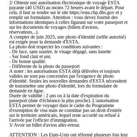
2/ Obtenir une autorisation électronique de voyage ESTA
payante (40 USD) au moins 72 heures avant le départ. Pour
cela, il faut se rendre sur le site https://esta.cbp.dhs.gov et y
remplir un formulaire. Attention : vous devez fournir des
informations identiques à celles figurant sur votre passeport et
sur les documents de voyages (billets d'avions,
réservations...).
A compter de juin 2025, une photo d'identité (selfie autorisé)
est exigée pour la demande d'ESTA.
La photo doit respecter les conditions suivantes :
- De face, sans sourire, le visage dégagé, sans lunette
- Sur fond clair et uni.
- De bonne qualité.
- Différente de la photo du passeport
A noter : les autorisations ESTA déjà délivrées et toujours
valides ne sont pas concernées par l'exigence de photo
d'identité. Seules les nouvelles demandes d'ESTA nécessitent
de transmettre une photo d'identité, lors du formulaire de
demande en ligne.
Durée de validité : 2 ans ou à la date d'expiration du
passeport (date d'échéance la plus proche). L'autorisation
ESTA permet de voyager dans le cadre du Programme
d'exemption de visa mais ne constitue pas un droit d'entrée
sur le territoire américain, lequel reste accordé ou refusé à
l'arrivée par l'officier d'immigration.
3/ Avoir un billet d'avion aller-retour.
ATTENTION : Les Etats-Unis ont réformé plusieurs fois leur