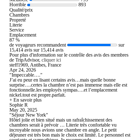
Horrible
893
Qualité/prix
Chambres
Propreté
Literie
Service
Emplacement
87 %
de voyageurs recommandent
sur
15,414 avis sur 15,414 avis
Pour plus d'information sur le contrôle des avis des membres
de TripAdvisor,
cliquer ici
steff1969, Antibes, France
Apr 24, 2026
"Impeccable…."
J’ai eu peur en lisant certains avis…mais quelle bonne
surprise….certes la chambre n’est pas immense mais elle est
fonctionnelle.les employés sympas….et l’emplacement
nickel.tout est propre.parfait.
+ En savoir plus
Sophie R
May 20, 2025
"Séjour New York"
Hôtel jolie et bien situé mais un rafraîchissement des
chambres serait à prévoir … Literie très confortable vu
incroyable nous avions une chambre en angle. Le petit
déjeuner est très bon mais le choix est limité. Le personnel est
souriante et sympathique. Je recommande