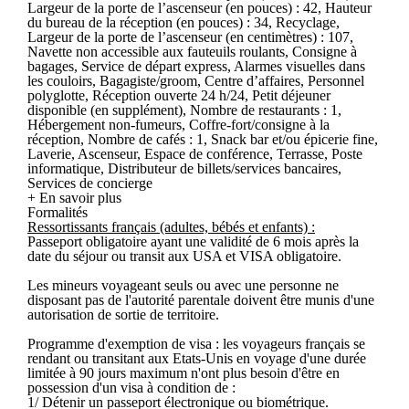
Largeur de la porte de l’ascenseur (en pouces) : 42, Hauteur
du bureau de la réception (en pouces) : 34, Recyclage,
Largeur de la porte de l’ascenseur (en centimètres) : 107,
Navette non accessible aux fauteuils roulants, Consigne à
bagages, Service de départ express, Alarmes visuelles dans
les couloirs, Bagagiste/groom, Centre d’affaires, Personnel
polyglotte, Réception ouverte 24 h/24, Petit déjeuner
disponible (en supplément), Nombre de restaurants : 1,
Hébergement non-fumeurs, Coffre-fort/consigne à la
réception, Nombre de cafés : 1, Snack bar et/ou épicerie fine,
Laverie, Ascenseur, Espace de conférence, Terrasse, Poste
informatique, Distributeur de billets/services bancaires,
Services de concierge
+ En savoir plus
Formalités
Ressortissants français (adultes, bébés et enfants) :
Passeport obligatoire ayant une validité de 6 mois après la
date du séjour ou transit aux USA et VISA obligatoire.
Les mineurs voyageant seuls ou avec une personne ne
disposant pas de l'autorité parentale doivent être munis d'une
autorisation de sortie de territoire.
Programme d'exemption de visa : les voyageurs français se
rendant ou transitant aux Etats-Unis en voyage d'une durée
limitée à 90 jours maximum n'ont plus besoin d'être en
possession d'un visa à condition de :
1/ Détenir un passeport électronique ou biométrique.