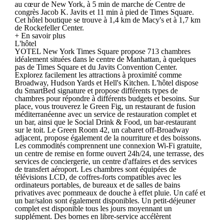
au cœur de New York, à 5 min de marche de Centre de
congrès Jacob K. Javits et 11 min à pied de Times Square.
Cet hôtel boutique se trouve à 1,4 km de Macy's et à 1,7 km
de Rockefeller Center.
+ En savoir plus
L'hôtel
YOTEL New York Times Square propose 713 chambres
idéalement situées dans le centre de Manhattan, à quelques
pas de Times Square et du Javits Convention Center.
Explorez facilement les attractions à proximité comme
Broadway, Hudson Yards et Hell's Kitchen. L'hôtel dispose
du SmartBed signature et propose différents types de
chambres pour répondre à différents budgets et besoins. Sur
place, vous trouverez le Green Fig, un restaurant de fusion
méditerranéenne avec un service de restauration complet et
un bar, ainsi que le Social Drink & Food, un bar-restaurant
sur le toit. Le Green Room 42, un cabaret off-Broadway
adjacent, propose également de la nourriture et des boissons.
Les commodités comprennent une connexion Wi-Fi gratuite,
un centre de remise en forme ouvert 24h/24, une terrasse, des
services de conciergerie, un centre d'affaires et des services
de transfert aéroport. Les chambres sont équipées de
télévisions LCD, de coffres-forts compatibles avec les
ordinateurs portables, de bureaux et de salles de bains
privatives avec pommeaux de douche à effet pluie. Un café et
un bar/salon sont également disponibles. Un petit-déjeuner
complet est disponible tous les jours moyennant un
supplément. Des bornes en libre-service accélèrent