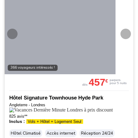
366 voyageurs intéressés !
457
€
par
pers.
pour 5 nuits
dès
Hôtel Signature Townhouse Hyde Park
Angleterre - Londres
825 avis**
Inclus :
Vols + Hôtel + Logement Seul
Hôtel Climatisé
Accès internet
Réception 24/24