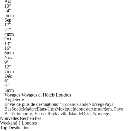
Aoû
19°
24°
5mm
Sep
17°
21°
4mm
Oct
13°
16°
6mm
Nov
9°
12°
7mm
Déc
6°
9°
5mm
Voyages Voyages et Hôtels Londres
Angleterre
Envie de plus de destinations ?
Ecosse
Islande
Norvege
Pays
Bas
Suede
Madere
Etats-Unis
Mexique
Indonesie
Amsterdam, Pays
Bas
Edimbourg, Ecosse
Reykjavik, Islande
Oslo, Norvege
Nouvelles Recherches
Weekend à Londres
Top Destinations