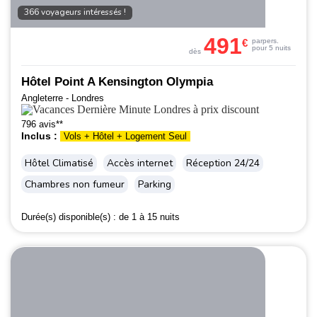
366 voyageurs intéressés !
491
€
par
pers.
pour 5 nuits
dès
Hôtel Point A Kensington Olympia
Angleterre - Londres
796 avis**
Inclus :
Vols + Hôtel + Logement Seul
Hôtel Climatisé
Accès internet
Réception 24/24
Chambres non fumeur
Parking
Durée(s) disponible(s) :
de 1 à 15 nuits