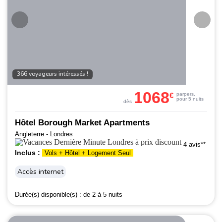
366 voyageurs intéressés !
1068
€
par
pers.
pour 5 nuits
dès
Hôtel Borough Market Apartments
Angleterre - Londres
4 avis**
Inclus :
Vols + Hôtel + Logement Seul
Accès internet
Durée(s) disponible(s) :
de 2 à 5 nuits