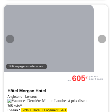
366 voyageurs intéressés !
605
€
par
pers.
pour 5 nuits
dès
Hôtel Morgan Hotel
Angleterre - Londres
765 avis**
Inclus :
Vols + Hôtel + Logement Seul