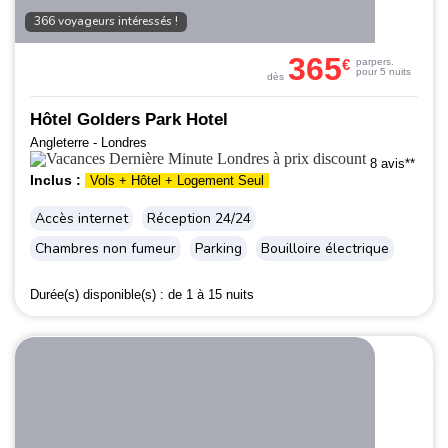
366 voyageurs intéressés !
365
€
par
pers.
pour 5 nuits
dès
Hôtel Golders Park Hotel
Angleterre - Londres
8 avis**
Inclus :
Vols + Hôtel + Logement Seul
Accès internet
Réception 24/24
Chambres non fumeur
Parking
Bouilloire électrique
Durée(s) disponible(s) :
de 1 à 15 nuits