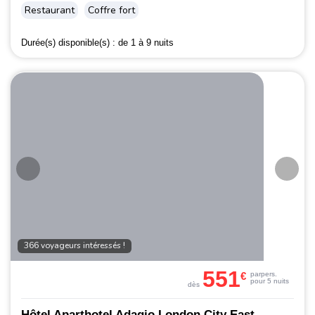
Restaurant
Coffre fort
Durée(s) disponible(s) :
de 1 à 9 nuits
366 voyageurs intéressés !
551
€
par
pers.
pour 5 nuits
dès
Hôtel Aparthotel Adagio London City East