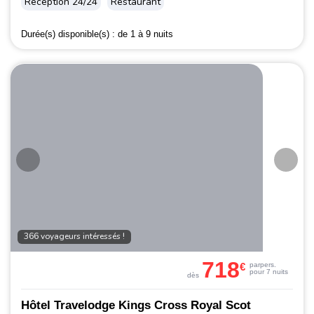
Réception 24/24
Restaurant
Durée(s) disponible(s) :
de 1 à 9 nuits
366 voyageurs intéressés !
718
€
par
pers.
pour 7 nuits
dès
Hôtel Travelodge Kings Cross Royal Scot