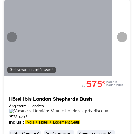
366 voyageurs intéressés !
575
€
par
pers.
pour 5 nuits
dès
Hôtel Ibis London Shepherds Bush
Angleterre - Londres
2538 avis**
Inclus :
Vols + Hôtel + Logement Seul
Hôtel Climatisé
Accès internet
Animaux acceptés