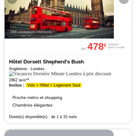
366 voyageurs intéressés !
478
€
par
pers.
pour 5 nuits
dès
Hôtel Dorsett Shepherd's Bush
Angleterre - Londres
2862 avis**
Inclus :
Vols + Hôtel + Logement Seul
Proche métro et shopping
Chambres élégantes
Durée(s) disponible(s) :
de 1 à 15 nuits