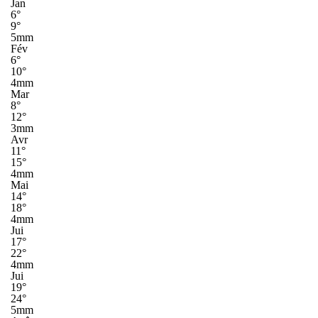
Jan
6°
9°
5mm
Fév
6°
10°
4mm
Mar
8°
12°
3mm
Avr
11°
15°
4mm
Mai
14°
18°
4mm
Jui
17°
22°
4mm
Jui
19°
24°
5mm