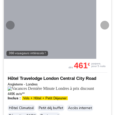
366 voyageurs intéressés !
461
€
par
pers.
pour 5 nuits
dès
Hôtel Travelodge London Central City Road
Angleterre - Londres
4496 avis**
Inclus :
Vols + Hôtel + Petit Déjeuner
Hôtel Climatisé
Petit déj buffet
Accès internet