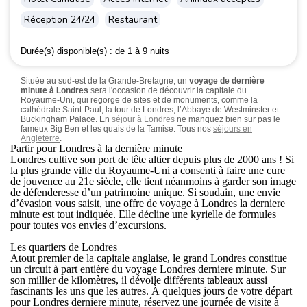
Réception 24/24
Restaurant
Durée(s) disponible(s) :
de 1 à 9 nuits
Située au sud-est de la Grande-Bretagne, un
voyage de dernière
minute à Londres
sera l'occasion de découvrir la capitale du
Royaume-Uni, qui regorge de sites et de monuments, comme la
cathédrale Saint-Paul, la tour de Londres, l’Abbaye de Westminster et
Buckingham Palace. En
séjour à Londres
ne manquez bien sur pas le
fameux Big Ben et les quais de la Tamise. Tous nos
séjours en
Angleterre
.
Partir pour Londres à la dernière minute
Londres cultive son port de tête altier depuis plus de 2000 ans ! Si
la plus grande ville du Royaume-Uni a consenti à faire une cure
de jouvence au 21e siècle, elle tient néanmoins à garder son image
de défenderesse d’un patrimoine unique. Si soudain, une envie
d’évasion vous saisit, une offre de voyage à
Londres la derniere
minute
est tout indiquée. Elle décline une kyrielle de formules
pour toutes vos envies d’excursions.
Les quartiers de Londres
Atout premier de la capitale anglaise, le grand Londres constitue
un circuit à part entière du
voyage Londres derniere minute
. Sur
son millier de kilomètres, il dévoile différents tableaux aussi
fascinants les uns que les autres. À quelques jours de votre départ
pour Londres derniere minute, réservez une journée de visite à