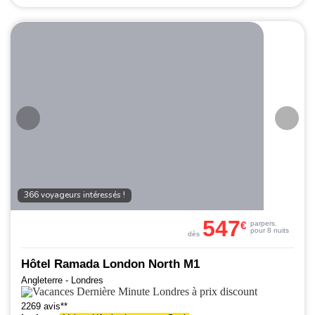
366 voyageurs intéressés !
547
€
par
pers.
pour 8 nuits
dès
Hôtel Ramada London North M1
Angleterre - Londres
2269 avis**