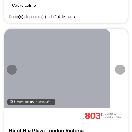
Cadre calme
Durée(s) disponible(s) :
de 1 à 15 nuits
366 voyageurs intéressés !
803
€
par
pers.
pour 5 nuits
dès
Hôtel Riu Plaza London Victoria