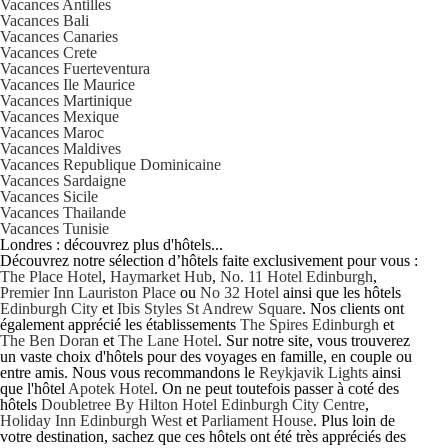
Vacances Antilles
Vacances Bali
Vacances Canaries
Vacances Crete
Vacances Fuerteventura
Vacances Ile Maurice
Vacances Martinique
Vacances Mexique
Vacances Maroc
Vacances Maldives
Vacances Republique Dominicaine
Vacances Sardaigne
Vacances Sicile
Vacances Thailande
Vacances Tunisie
Londres : découvrez plus d'hôtels...
Découvrez notre sélection d’hôtels faite exclusivement pour vous :
The Place Hotel
,
Haymarket Hub
,
No. 11 Hotel Edinburgh
,
Premier Inn Lauriston Place
ou
No 32 Hotel
ainsi que les hôtels
Edinburgh City
et
Ibis Styles St Andrew Square
. Nos clients ont
également apprécié les établissements
The Spires Edinburgh
et
The Ben Doran
et
The Lane Hotel
. Sur notre site, vous trouverez
un vaste choix d'hôtels pour des voyages en famille, en couple ou
entre amis. Nous vous recommandons le
Reykjavik Lights
ainsi
que l'hôtel
Apotek Hotel
. On ne peut toutefois passer à coté des
hôtels
Doubletree By Hilton Hotel Edinburgh City Centre
,
Holiday Inn Edinburgh West
et
Parliament House
. Plus loin de
votre destination, sachez que ces hôtels ont été très appréciés des