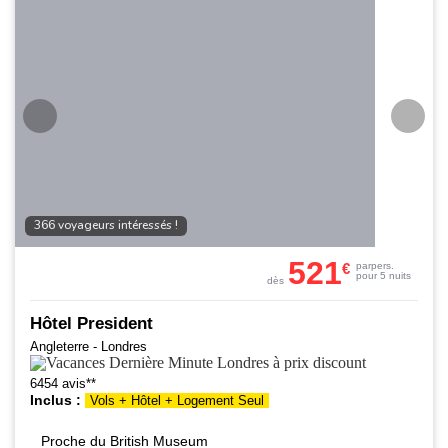
366 voyageurs intéressés !
521
€
par
pers.
pour 5 nuits
dès
Hôtel President
Angleterre - Londres
6454 avis**
Inclus :
Vols + Hôtel + Logement Seul
Proche du British Museum