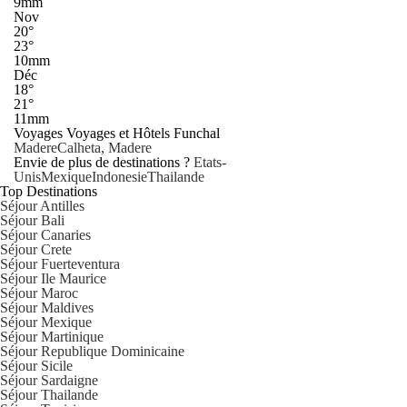
9mm
Nov
20°
23°
10mm
Déc
18°
21°
11mm
Voyages Voyages et Hôtels Funchal
Madere
Calheta, Madere
Envie de plus de destinations ?
Etats-
Unis
Mexique
Indonesie
Thailande
Top Destinations
Séjour Antilles
Séjour Bali
Séjour Canaries
Séjour Crete
Séjour Fuerteventura
Séjour Ile Maurice
Séjour Maroc
Séjour Maldives
Séjour Mexique
Séjour Martinique
Séjour Republique Dominicaine
Séjour Sicile
Séjour Sardaigne
Séjour Thailande