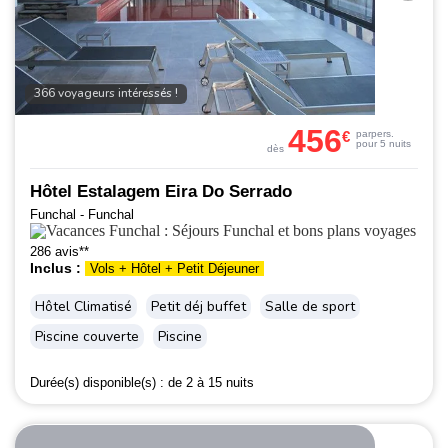
366 voyageurs intéressés !
456
€
par
pers.
pour 5 nuits
dès
Hôtel Estalagem Eira Do Serrado
Funchal - Funchal
286 avis**
Inclus :
Vols + Hôtel + Petit Déjeuner
Hôtel Climatisé
Petit déj buffet
Salle de sport
Piscine couverte
Piscine
Durée(s) disponible(s) :
de 2 à 15 nuits