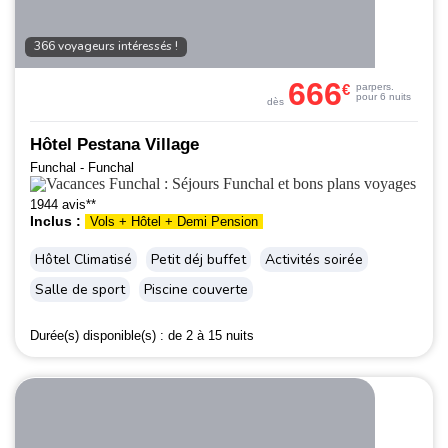
366 voyageurs intéressés !
666
€
par
pers.
pour 6 nuits
dès
Hôtel Pestana Village
Funchal - Funchal
1944 avis**
Inclus :
Vols + Hôtel + Demi Pension
Hôtel Climatisé
Petit déj buffet
Activités soirée
Salle de sport
Piscine couverte
Durée(s) disponible(s) :
de 2 à 15 nuits