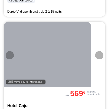
Réception 24/24
Durée(s) disponible(s) :
de 2 à 15 nuits
366 voyageurs intéressés !
569
€
par
pers.
pour 6 nuits
dès
Hôtel Caju