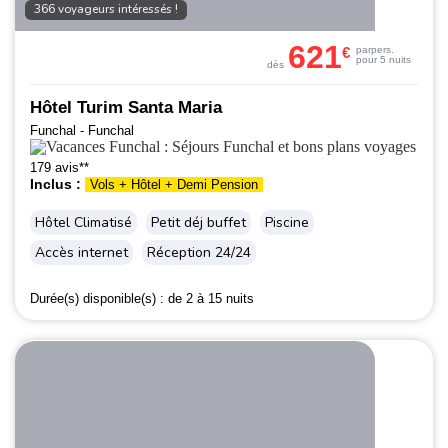
366 voyageurs intéressés !
621
€
par
pers.
pour 5 nuits
dès
Hôtel Turim Santa Maria
Funchal - Funchal
179 avis**
Inclus :
Vols + Hôtel + Demi Pension
Hôtel Climatisé
Petit déj buffet
Piscine
Accès internet
Réception 24/24
Durée(s) disponible(s) :
de 2 à 15 nuits