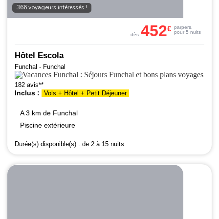
366 voyageurs intéressés !
452
€
par
pers.
pour 5 nuits
dès
Hôtel Escola
Funchal - Funchal
182 avis**
Inclus :
Vols + Hôtel + Petit Déjeuner
A 3 km de Funchal
Piscine extérieure
Durée(s) disponible(s) :
de 2 à 15 nuits