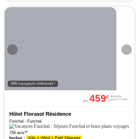
366 voyageurs intéressés !
459
€
par
pers.
pour 5 nuits
dès
Hôtel Florasol Résidence
Funchal - Funchal
756 avis**
Inclus :
Vols + Hôtel + Petit Déjeuner