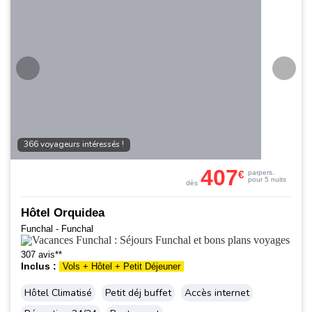
366 voyageurs intéressés !
407
€
par
pers.
pour 5 nuits
dès
Hôtel Orquidea
Funchal - Funchal
307 avis**
Inclus :
Vols + Hôtel + Petit Déjeuner
Hôtel Climatisé
Petit déj buffet
Accès internet