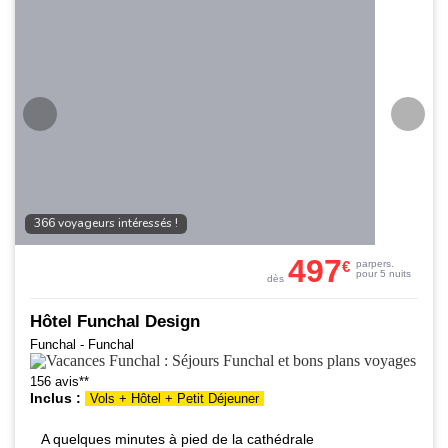
366 voyageurs intéressés !
497
€
par
pers.
pour 5 nuits
dès
Hôtel Funchal Design
Funchal - Funchal
156 avis**
Inclus :
Vols + Hôtel + Petit Déjeuner
A quelques minutes à pied de la cathédrale