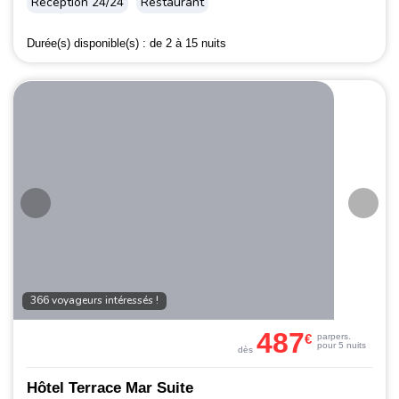
Réception 24/24
Restaurant
Durée(s) disponible(s) :
de 2 à 15 nuits
366 voyageurs intéressés !
487
€
par
pers.
pour 5 nuits
dès
Hôtel Terrace Mar Suite