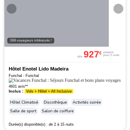
366 voyageurs intéressés !
927
€
par
pers.
pour 5 nuits
dès
Hôtel Enotel Lido Madeira
Funchal - Funchal
4601 avis**
Inclus :
Vols + Hôtel + All Inclusive
Hôtel Climatisé
Discothèque
Activités soirée
Salle de sport
Salon de coiffure
Durée(s) disponible(s) :
de 2 à 15 nuits