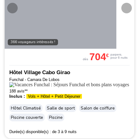
366 voyageurs intéressés !
704
€
par
pers.
pour 6 nuits
dès
Hôtel Village Cabo Girao
Funchal - Camara De Lobos
188 avis**
Inclus :
Vols + Hôtel + Petit Déjeuner
Hôtel Climatisé
Salle de sport
Salon de coiffure
Piscine couverte
Piscine
Durée(s) disponible(s) :
de 3 à 9 nuits