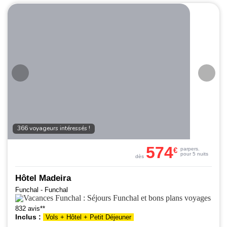
366 voyageurs intéressés !
574
€
par
pers.
pour 5 nuits
dès
Hôtel Madeira
Funchal - Funchal
832 avis**
Inclus :
Vols + Hôtel + Petit Déjeuner