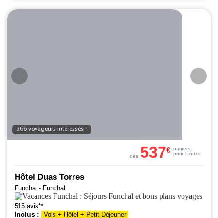
366 voyageurs intéressés !
537
€
par
pers.
pour 5 nuits
dès
Hôtel Duas Torres
Funchal - Funchal
515 avis**
Inclus :
Vols + Hôtel + Petit Déjeuner