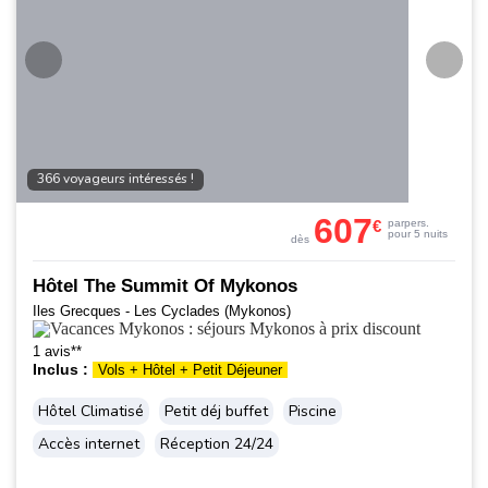
366 voyageurs intéressés !
607
€
par
pers.
pour 5 nuits
dès
Hôtel The Summit Of Mykonos
Iles Grecques - Les Cyclades (Mykonos)
1 avis**
Inclus :
Vols + Hôtel + Petit Déjeuner
Hôtel Climatisé
Petit déj buffet
Piscine
Accès internet
Réception 24/24