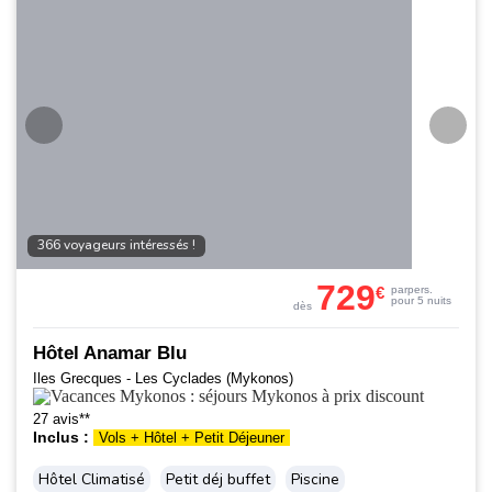
366 voyageurs intéressés !
729
€
par
pers.
pour 5 nuits
dès
Hôtel Anamar Blu
Iles Grecques - Les Cyclades (Mykonos)
27 avis**
Inclus :
Vols + Hôtel + Petit Déjeuner
Hôtel Climatisé
Petit déj buffet
Piscine