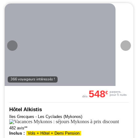
366 voyageurs intéressés !
548
€
par
pers.
pour 5 nuits
dès
Hôtel Alkistis
Iles Grecques - Les Cyclades (Mykonos)
482 avis**
Inclus :
Vols + Hôtel + Demi Pension