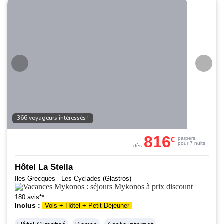
366 voyageurs intéressés !
816
€
par
pers.
pour 7 nuits
dès
Hôtel La Stella
Iles Grecques - Les Cyclades (Glastros)
180 avis**
Inclus :
Vols + Hôtel + Petit Déjeuner