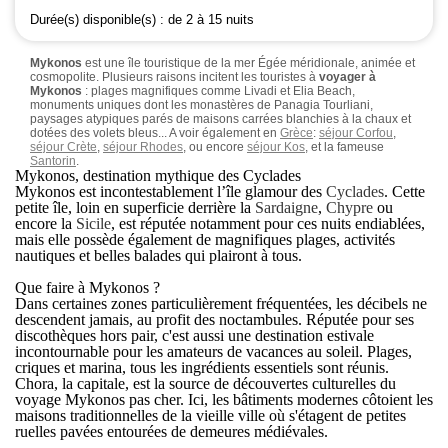
Durée(s) disponible(s) :
de 2 à 15 nuits
Mykonos
est une île touristique de la mer Égée méridionale, animée et
cosmopolite. Plusieurs raisons incitent les touristes à
voyager à
Mykonos
: plages magnifiques comme Livadi et Elia Beach,
monuments uniques dont les monastères de Panagia Tourliani,
paysages atypiques parés de maisons carrées blanchies à la chaux et
dotées des volets bleus... A voir également en
Grèce
:
séjour Corfou
,
séjour Crète
,
séjour Rhodes
, ou encore
séjour Kos
, et la fameuse
Santorin
.
Mykonos, destination mythique des Cyclades
Mykonos est incontestablement l’île glamour des
Cyclades
. Cette
petite île, loin en superficie derrière la
Sardaigne
,
Chypre
ou
encore la
Sicile
, est réputée notamment pour ces nuits endiablées,
mais elle possède également de magnifiques plages, activités
nautiques et belles balades qui plairont à tous.
Que faire à Mykonos ?
Dans certaines zones particulièrement fréquentées, les décibels ne
descendent jamais, au profit des noctambules. Réputée pour ses
discothèques hors pair, c'est aussi une destination estivale
incontournable pour les amateurs de vacances au soleil. Plages,
criques et marina, tous les ingrédients essentiels sont réunis.
Chora, la capitale, est la source de découvertes culturelles du
voyage Mykonos pas cher
. Ici, les bâtiments modernes côtoient les
maisons traditionnelles de la vieille ville où s'étagent de petites
ruelles pavées entourées de demeures médiévales.