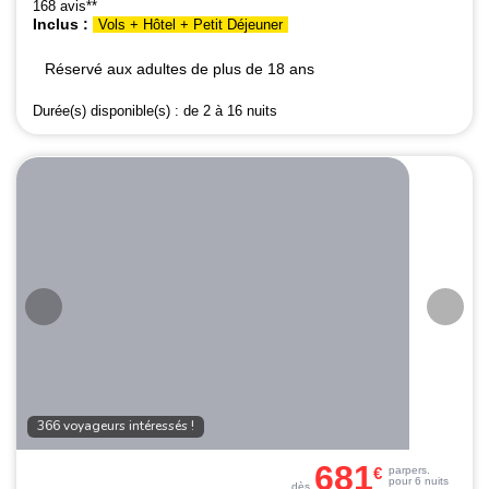
168 avis**
Inclus :
Vols + Hôtel + Petit Déjeuner
Réservé aux adultes de plus de 18 ans
Durée(s) disponible(s) :
de 2 à 16 nuits
366 voyageurs intéressés !
681
€
par
pers.
pour 6 nuits
dès