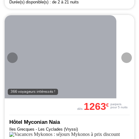
Durée(s) disponible(s) :
de 2 à 21 nuits
366 voyageurs intéressés !
1263
€
par
pers.
pour 5 nuits
dès
Hôtel Myconian Naia
Iles Grecques - Les Cyclades (Vryssi)