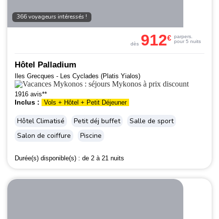
366 voyageurs intéressés !
912
€
par
pers.
pour 5 nuits
dès
Hôtel Palladium
Iles Grecques - Les Cyclades (Platis Yialos)
1916 avis**
Inclus :
Vols + Hôtel + Petit Déjeuner
Hôtel Climatisé
Petit déj buffet
Salle de sport
Salon de coiffure
Piscine
Durée(s) disponible(s) :
de 2 à 21 nuits