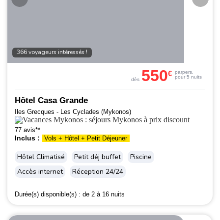
366 voyageurs intéressés !
550
€
par
pers.
pour 5 nuits
dès
Hôtel Casa Grande
Iles Grecques - Les Cyclades (Mykonos)
77 avis**
Inclus :
Vols + Hôtel + Petit Déjeuner
Hôtel Climatisé
Petit déj buffet
Piscine
Accès internet
Réception 24/24
Durée(s) disponible(s) :
de 2 à 16 nuits