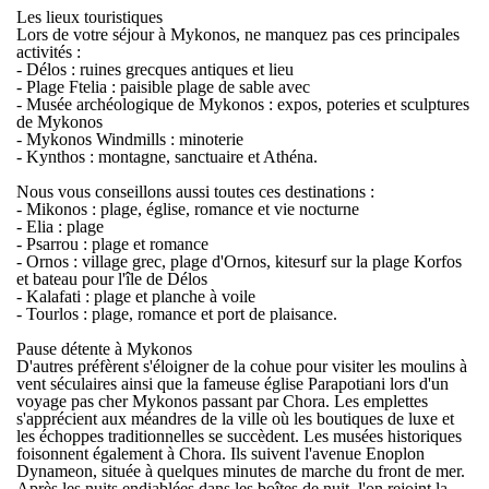
Les lieux touristiques
Lors de votre séjour à Mykonos, ne manquez pas ces principales
activités :
- Délos : ruines grecques antiques et lieu
- Plage Ftelia : paisible plage de sable avec
- Musée archéologique de Mykonos : expos, poteries et sculptures
de Mykonos
- Mykonos Windmills : minoterie
- Kynthos : montagne, sanctuaire et Athéna.
Nous vous conseillons aussi toutes ces destinations :
- Mikonos : plage, église, romance et vie nocturne
- Elia : plage
- Psarrou : plage et romance
- Ornos : village grec, plage d'Ornos, kitesurf sur la plage Korfos
et bateau pour l'île de Délos
- Kalafati : plage et planche à voile
- Tourlos : plage, romance et port de plaisance.
Pause détente à Mykonos
D'autres préfèrent s'éloigner de la cohue pour visiter les moulins à
vent séculaires ainsi que la fameuse église Parapotiani lors d'un
voyage pas cher Mykonos
passant par Chora. Les emplettes
s'apprécient aux méandres de la ville où les boutiques de luxe et
les échoppes traditionnelles se succèdent. Les musées historiques
foisonnent également à Chora. Ils suivent l'avenue Enoplon
Dynameon, située à quelques minutes de marche du front de mer.
Après les nuits endiablées dans les boîtes de nuit, l'on rejoint la