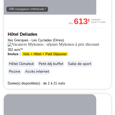
366 voyageurs intéressés !
613
€
par
pers.
pour 5 nuits
dès
Hôtel Deliades
Iles Grecques - Les Cyclades (Ornos)
352 avis**
Inclus :
Vols + Hôtel + Petit Déjeuner
Hôtel Climatisé
Petit déj buffet
Salle de sport
Piscine
Accès internet
Durée(s) disponible(s) :
de 2 à 21 nuits