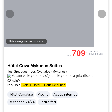
366 voyageurs intéressés !
709
€
par
pers.
pour 5 nuits
dès
Hôtel Cova Mykonos Suites
Iles Grecques - Les Cyclades (Mykonos)
92 avis**
Inclus :
Vols + Hôtel + Petit Déjeuner
Hôtel Climatisé
Piscine
Accès internet
Réception 24/24
Coffre fort