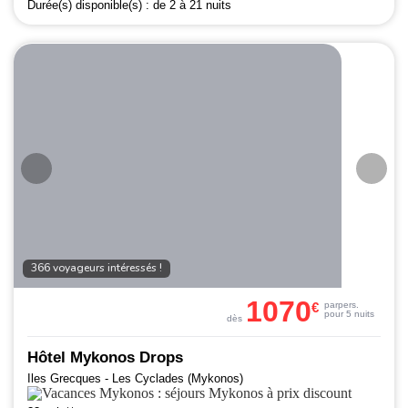
Durée(s) disponible(s) :
de 2 à 21 nuits
366 voyageurs intéressés !
1070
€
par
pers.
pour 5 nuits
dès
Hôtel Mykonos Drops
Iles Grecques - Les Cyclades (Mykonos)