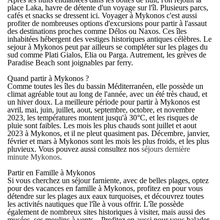
place Laka, havre de détente d'un voyage sur l'îl. Plusieurs parcs,
cafés et snacks se dressent ici. Voyager à Mykonos c'est aussi
profiter de nombreuses options d'excursions pour partir à l'assaut
des destinations proches comme Délos ou Naxos. Ces îles
inhabitées hébergent des vestiges historiques antiques célèbres. Le
sejour à Mykonos
peut par ailleurs se compléter sur les plages du
sud comme Plati Gialos, Elia ou Parga. Autrement, les grèves de
Paradise Beach sont joignables par ferry.
Quand partir à Mykonos ?
Comme toutes les îles du bassin Méditerranéen, elle possède un
climat agréable tout au long de l'année, avec un été très chaud, et
un hiver doux. La meilleure période pour
partir à Mykonos est
avril, mai, juin, juillet, aout, septembre, octobre, et novembre
2023
, les températures montent jusqu'à 30°C, et les risques de
pluie sont faibles. Les mois les plus chauds sont
juillet et aout
2023 à Mykonos
, et il ne pleut quasiment pas.
Décembre, janvier,
février et mars à Mykonos
sont les mois les plus froids, et les plus
pluvieux. Vous pouvez aussi consultez nos
séjours dernière
minute Mykonos
.
Partir en Famille à Mykonos
Si vous cherchez un séjour farniente, avec de belles plages, optez
pour des
vacances en famille à Mykonos
, profitez en pour vous
détendre sur les plages aux eaux turquoises, et découvrez toutes
les activités nautiques que l'île à vous offrir. L'île possède
également de nombreux sites historiques à visiter, mais aussi des
musées, ses moulins à vents... Profitez en aussi pour vous balader