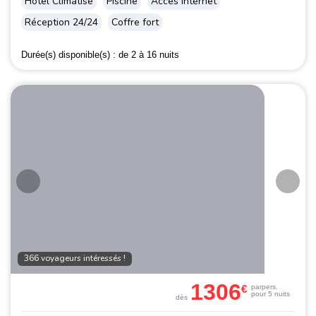
Hôtel Climatisé
Piscine
Accès internet
Réception 24/24
Coffre fort
Durée(s) disponible(s) :
de 2 à 16 nuits
366 voyageurs intéressés !
1306
€
par
pers.
pour 5 nuits
dès