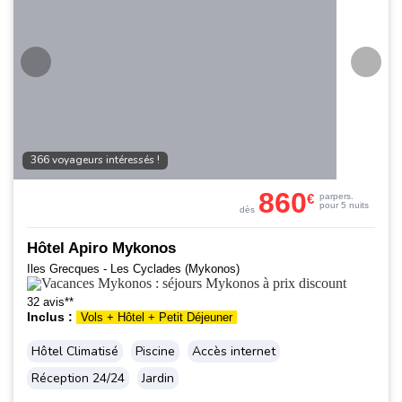
366 voyageurs intéressés !
860
€
par
pers.
pour 5 nuits
dès
Hôtel Apiro Mykonos
Iles Grecques - Les Cyclades (Mykonos)
32 avis**
Inclus :
Vols + Hôtel + Petit Déjeuner
Hôtel Climatisé
Piscine
Accès internet
Réception 24/24
Jardin