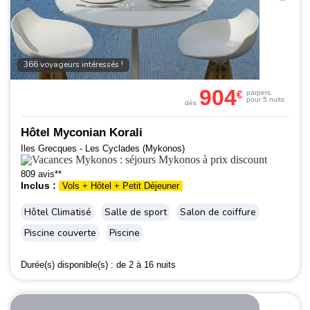
366 voyageurs intéressés !
904
€
par
pers.
pour 5 nuits
dès
Hôtel Myconian Korali
Iles Grecques - Les Cyclades (Mykonos)
809 avis**
Inclus :
Vols + Hôtel + Petit Déjeuner
Hôtel Climatisé
Salle de sport
Salon de coiffure
Piscine couverte
Piscine
Durée(s) disponible(s) :
de 2 à 16 nuits