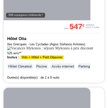
366 voyageurs intéressés !
547
€
par
pers.
pour 5 nuits
dès
Hôtel Olia
Iles Grecques - Les Cyclades (Agios Stefanos Avliotes)
525 avis**
Inclus :
Vols + Hôtel + Petit Déjeuner
Hôtel Climatisé
Piscine
Accès internet
Parking
Durée(s) disponible(s) :
de 2 à 9 nuits