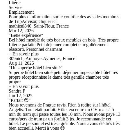
Literie
Service
Emplacement
Pour plus d'information sur le contrôle des avis des membres
de TripAdvisor,
cliquer ici
mathieul840, Saint-Flour, France
Mar 12, 2026
"Belle expérience"
Bel hôtel meublé de très beaux meubles en bois. Très propre
Literie parfaite Petit déjeuner complet et régulièrement
réassorti. Personnel charmant
+ En savoir plus
309nich, Aulnoye-Aymeries, France
Aug 11, 2025
"Un superbe hôtel bien situé"
Superbe hôtel bien situé petit déjeuner impeccable hôtel très
propre réceptionniste la dame très gentille chambre très
propre
+ En savoir plus
Sandra F
Jun 12, 2025
"Parfait 😊"
Nous revenons de Prague ravis. Rien à redire sur l hôtel
Angélis. Tout était parfait. Hôtel excentré du CV mais à 5
min du tram qui passe toutes les 10 min. Nous avons payé 13
euros/pers de tram pr un forfait 3 jrs. Je recommande cet
hôtel. Le personnel est très agréable. Nous avons été très très
bien accueilli. Merci à vous 😊