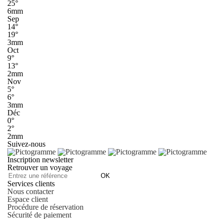
25°
6mm
Sep
14°
19°
3mm
Oct
9°
13°
2mm
Nov
5°
6°
3mm
Déc
0°
2°
2mm
Suivez-nous
Inscription newsletter
Retrouver un voyage
OK
Services clients
Nous contacter
Espace client
Procédure de réservation
Sécurité de paiement