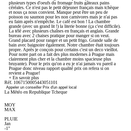
plusieurs types d'oeufs du fromage fruits gâteaux pains
céréales. Ce n'est pas le petit déjeuner français mais tchèque
et nous ça nous convient. Manque peut être un peu de
poisson ou saumon pour les non carnivores mais je n'ai pas
eu faim après n'empêche. Le café est bon ! La chambre
grande (avec un grand lit !) la literie bonne (ça c'est difficile).
La télé avec plusieurs chaînes en français et anglais. Grande
bureau avec 2 chaises pratique pour manger si on veut.
Grand placard pour ranger et un petit frigo. Grande salle de
bain avec baignoire également. Notre chambre était toujours
propre. Après je conçois pour certains c'est un deco vieillot.
Pour notre part on a fait des plus modernes à Prague mais
clairement plus cher et la chambre moins spacieuse plus
bruyante). Pour le prix qu'on a eu je n'ai jamais vu pareil a
Prague donc niveau rapport qualité prix on refera si on
revient a Prague!
+ En savoir plus
Réf. 1067150005443051101
Appeler un conseiller
Prix d'un appel local
La Météo en Republique Tcheque
MOY
MAX
PLUIE
Jan
-1°