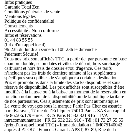
Infos pratiques
Garantie Total Zen
Conditions générales de vente
Mentions légales
Politique de confidentialité
Consentements
Accessibilité : Non conforme
Infos et réservations
01 44 83 55 55
(Prix d'un appel local)
9h-23h du lundi au samedi / 10h-23h le dimanche
Paiement Sécurisé
Tous nos prix sont affichés TTC, à partir de, par personne en base
chambre double, selon dates et villes de départ, hors surcharge
carburant et hors frais de dossier et/ou d'agence. Ces tarifs
n’incluent pas les frais de dernière minute ni les suppléments
spécifiques susceptibles de s’appliquer à certaines destinations.
Prix et promotions dans la limite des stocks disponibles et sous
réserve de disponibilité. Les prix affichés sont susceptibles d’être
modifiés à la hausse ou à la baisse au moment de la réservation en
fonction notamment de la disponibilité ou de la politique tarifaire
de nos partenaires. Ces ajustements de prix sont automatiques.
La vente de voyages sous la marque Partir Pas Cher est assurée
par : Karavel, 17 rue de l’Echiquier 75010 Paris - SAS au capital
de 86.506.179 euros - RCS Paris B 532 321 916 - TVA
intracommunautaire : FR 52 532 321 916 - Tél : 01 73 27 55 55
(prix d’un appel local TTC) - Immatriculation n° IM075140042
auprès d’ATOUT France - Garant : APST, 87-89, Rue de la