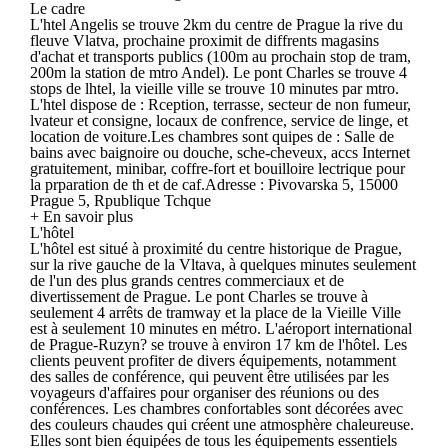
Le cadre
L'htel Angelis se trouve 2km du centre de Prague la rive du
fleuve Vlatva, prochaine proximit de diffrents magasins
d'achat et transports publics (100m au prochain stop de tram,
200m la station de mtro Andel). Le pont Charles se trouve 4
stops de lhtel, la vieille ville se trouve 10 minutes par mtro.
L'htel dispose de : Rception, terrasse, secteur de non fumeur,
lvateur et consigne, locaux de confrence, service de linge, et
location de voiture.Les chambres sont quipes de : Salle de
bains avec baignoire ou douche, sche-cheveux, accs Internet
gratuitement, minibar, coffre-fort et bouilloire lectrique pour
la prparation de th et de caf.Adresse : Pivovarska 5, 15000
Prague 5, Rpublique Tchque
+ En savoir plus
L'hôtel
L'hôtel est situé à proximité du centre historique de Prague,
sur la rive gauche de la Vltava, à quelques minutes seulement
de l'un des plus grands centres commerciaux et de
divertissement de Prague. Le pont Charles se trouve à
seulement 4 arrêts de tramway et la place de la Vieille Ville
est à seulement 10 minutes en métro. L'aéroport international
de Prague-Ruzyn? se trouve à environ 17 km de l'hôtel. Les
clients peuvent profiter de divers équipements, notamment
des salles de conférence, qui peuvent être utilisées par les
voyageurs d'affaires pour organiser des réunions ou des
conférences. Les chambres confortables sont décorées avec
des couleurs chaudes qui créent une atmosphère chaleureuse.
Elles sont bien équipées de tous les équipements essentiels