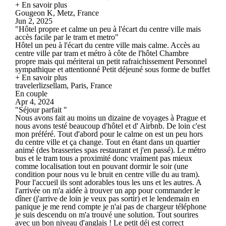
+ En savoir plus
Gougeon K, Metz, France
Jun 2, 2025
"Hôtel propre et calme un peu à l'écart du centre ville mais
accès facile par le tram et metro"
Hôtel un peu à l'écart du centre ville mais calme. Accès au
centre ville par tram et métro à côte de l'hôtel Chambre
propre mais qui mériterai un petit rafraichissement Personnel
sympathique et attentionné Petit déjeuné sous forme de buffet
+ En savoir plus
travelerlizsellam, Paris, France
En couple
Apr 4, 2024
"Séjour parfait "
Nous avons fait au moins un dizaine de voyages à Prague et
nous avons testé beaucoup d'hôtel et d' Airbnb. De loin c'est
mon préféré. Tout d'abord pour le calme on est un peu hors
du centre ville et ça change. Tout en étant dans un quartier
animé (des brasseries spas restaurant et j'en passé). Le métro
bus et le tram tous a proximité donc vraiment pas mieux
comme localisation tout en pouvant dormir le soir (une
condition pour nous vu le bruit en centre ville du au tram).
Pour l'accueil ils sont adorables tous les uns et les autres. A
l'arrivée on m'a aidée à trouver un app pour commander le
dîner (j'arrive de loin je veux pas sortir) et le lendemain en
panique je me rend compte je n'ai pas de chargeur téléphone
je suis descendu on m'a trouvé une solution. Tout sourires
avec un bon niveau d'anglais ! Le petit déj est correct