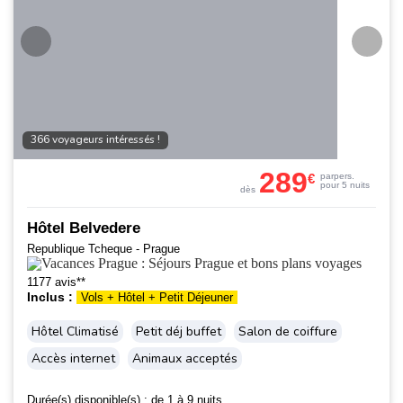
366 voyageurs intéressés !
289
€
par
pers.
pour 5 nuits
dès
Hôtel Belvedere
Republique Tcheque - Prague
1177 avis**
Inclus :
Vols + Hôtel + Petit Déjeuner
Hôtel Climatisé
Petit déj buffet
Salon de coiffure
Accès internet
Animaux acceptés
Durée(s) disponible(s) :
de 1 à 9 nuits