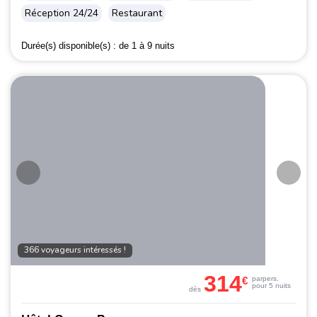
Réception 24/24
Restaurant
Durée(s) disponible(s) :
de 1 à 9 nuits
366 voyageurs intéressés !
314
€
par
pers.
pour 5 nuits
dès