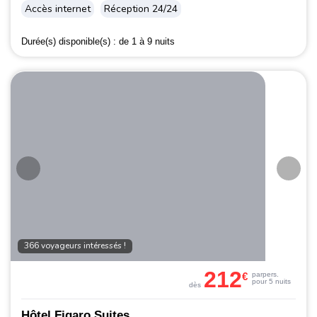
Accès internet
Réception 24/24
Durée(s) disponible(s) :
de 1 à 9 nuits
366 voyageurs intéressés !
212
€
par
pers.
pour 5 nuits
dès
Hôtel Figaro Suites