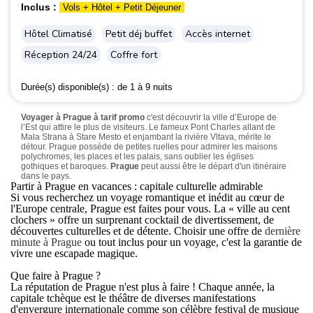
Inclus :
Vols + Hôtel + Petit Déjeuner
Hôtel Climatisé
Petit déj buffet
Accès internet
Réception 24/24
Coffre fort
Durée(s) disponible(s) :
de 1 à 9 nuits
Voyager à Prague à tarif promo
c'est découvrir la ville d’Europe de
l’Est qui attire le plus de visiteurs. Le fameux Pont Charles allant de
Mala Strana à Stare Mesto et enjambant la rivière Vltava, mérite le
détour. Prague possède de petites ruelles pour admirer les maisons
polychromes, les places et les palais, sans oublier les églises
gothiques et baroques.
Prague
peut aussi être le départ d'un itinéraire
dans le pays.
Partir à Prague en vacances : capitale culturelle admirable
Si vous recherchez un voyage romantique et inédit au cœur de
l'Europe centrale,
Prague
est faites pour vous. La « ville au cent
clochers » offre un surprenant cocktail de divertissement, de
découvertes culturelles et de détente. Choisir une offre de
dernière
minute à Prague
ou tout inclus pour un voyage, c'est la garantie de
vivre une escapade magique.
Que faire à Prague ?
La réputation de Prague n'est plus à faire ! Chaque année, la
capitale tchèque est le théâtre de diverses manifestations
d'envergure internationale comme son célèbre festival de musique