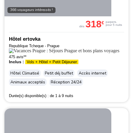
366 voyageurs intéressés !
318
€
par
pers.
pour 5 nuits
dès
Hôtel ertovka
Republique Tcheque - Prague
475 avis**
Inclus :
Vols + Hôtel + Petit Déjeuner
Hôtel Climatisé
Petit déj buffet
Accès internet
Animaux acceptés
Réception 24/24
Durée(s) disponible(s) :
de 1 à 9 nuits