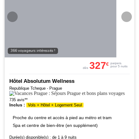
366 voyageurs intéressés !
327
€
par
pers.
pour 5 nuits
dès
Hôtel Absolutum Wellness
Republique Tcheque - Prague
735 avis**
Inclus :
Vols + Hôtel + Logement Seul
Proche du centre et accès à pied au métro et tram
Spa et centre de bien-être (en supplément)
Durée(s) disponible(s) :
de 1 à 9 nuits