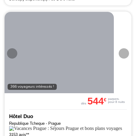
366 voyageurs intéressés !
544
€
par
pers.
pour 8 nuits
dès
Hôtel Duo
Republique Tcheque - Prague
3153 avis**