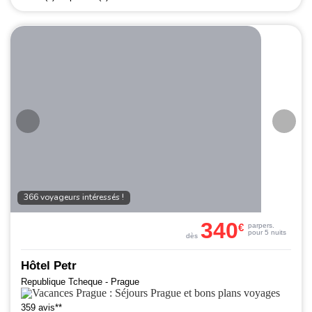
366 voyageurs intéressés !
340
€
par
pers.
pour 5 nuits
dès
Hôtel Petr
Republique Tcheque - Prague
359 avis**