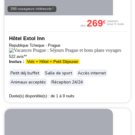
366 voyageurs intéressés !
269
€
par
pers.
pour 5 nuits
dès
Hôtel Extol Inn
Republique Tcheque - Prague
522 avis**
Inclus :
Vols + Hôtel + Petit Déjeuner
Petit déj buffet
Salle de sport
Accès internet
Animaux acceptés
Réception 24/24
Durée(s) disponible(s) :
de 1 à 9 nuits