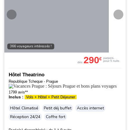
366 voyageurs intéressés !
290
€
par
pers.
pour 5 nuits
dès
Hôtel Theatrino
Republique Tcheque - Prague
1799 avis**
Inclus :
Vols + Hôtel + Petit Déjeuner
Hôtel Climatisé
Petit déj buffet
Accès internet
Réception 24/24
Coffre fort