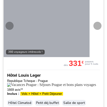
366 voyageurs intéressés !
331
€
par
pers.
pour 5 nuits
dès
Hôtel Louis Leger
Republique Tcheque - Prague
1669 avis**
Inclus :
Vols + Hôtel + Petit Déjeuner
Hôtel Climatisé
Petit déj buffet
Salle de sport