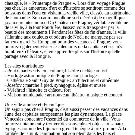
classique, le « Printemps de Prague ». Lors d'un
voyage Prague
pas cher
, les amoureux d'art et d'histoire se sentiront comme des
poissons dans l'eau en visitant la vieille ville, classée au patrimoine
de l'humanité. Son cadre bucolique sert d'écrin à de magnifiques
joyaux architecturaux. Du Château de Prague, véritable emblème
de la ville, à la tour Poudrière, laissez-vous transporter par la
beauté des monuments ! Pendant les fêtes de fin d'année, la ville
s'illumine aux couleurs et odeurs de Noël, ne manquez pas ses
fameux marchés. En optant pour des
vacances à Prague
, vous
pourrez également visiter les alentours de la capitale et ses très
nombreux châteaux, et en apprendre plus sur l'histoire qu'elle
partage avec la
Hongrie
.
Les sites touristiques
- Pont Charles : rivière, culture, histoire et château fort
- Horloge astronomique de Prague : tour horloge
- Cathédrale Saint-Guy de Prague : architecture et cathédrale
- Josefov : marche à pied, synagogue, église et musée
- Vyšehrad : histoire et château fort
- Maison municipale : art nouveau, théâtre, musique et concert
Une ville animée et dynamique
Un
séjour pas cher à Prague
, c'est aussi passer des vacances dans
l'une des capitales européennes les plus dynamiques. La place
Venceslas concentre l'essentiel du commerce de la ville. Vous
pourrez notamment y trouver des souvenirs et objets artisanaux
typiques comme les bijoux en grenat tchèque à prix promo. À la
tombée de la nuit, l'animation bat son plein dans les bars et