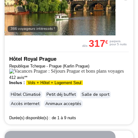
366 voyageurs intéressés !
317
€
par
pers.
pour 5 nuits
dès
Hôtel Royal Prague
Republique Tcheque - Prague (Karlin Prague)
412 avis**
Inclus :
Vols + Hôtel + Logement Seul
Hôtel Climatisé
Petit déj buffet
Salle de sport
Accès internet
Animaux acceptés
Durée(s) disponible(s) :
de 1 à 9 nuits