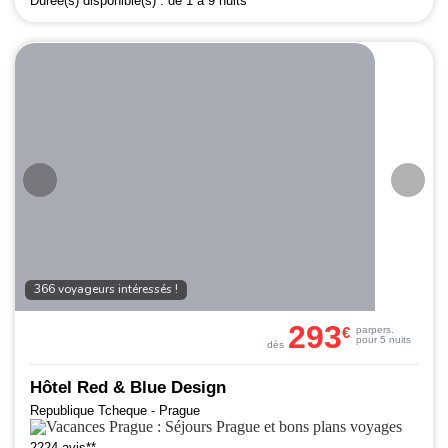
Durée(s) disponible(s) :
de 1 à 9 nuits
366 voyageurs intéressés !
293
€
par
pers.
pour 5 nuits
dès
Hôtel Red & Blue Design
Republique Tcheque - Prague
2224 avis**