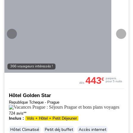
366 voyageurs intéressés !
443
€
par
pers.
pour 5 nuits
dès
Hôtel Golden Star
Republique Tcheque - Prague
724 avis**
Inclus :
Vols + Hôtel + Petit Déjeuner
Hôtel Climatisé
Petit déj buffet
Accès internet