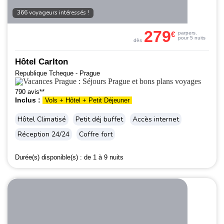
366 voyageurs intéressés !
279
€
par
pers.
pour 5 nuits
dès
Hôtel Carlton
Republique Tcheque - Prague
790 avis**
Inclus :
Vols + Hôtel + Petit Déjeuner
Hôtel Climatisé
Petit déj buffet
Accès internet
Réception 24/24
Coffre fort
Durée(s) disponible(s) :
de 1 à 9 nuits