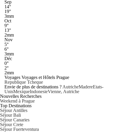
Sep
14°
19°
3mm
Oct
9°
13°
2mm
Nov
5°
6°
3mm
Déc
0°
2°
2mm
Voyages Voyages et Hôtels Prague
Republique Tcheque
Envie de plus de destinations ?
Autriche
Madere
Etats-
Unis
Mexique
Indonesie
Vienne, Autriche
Nouvelles Recherches
Weekend à Prague
Top Destinations
Séjour Antilles
Séjour Bali
Séjour Canaries
Séjour Crete
Séjour Fuerteventura