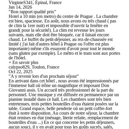
VirginieS341, Épinal, France
Jan 14, 2026
"Bon rapport qualité prix"
Hotel a 10 min (en metro) du centre de Prague . La chambre
est bien, spacieuse. En août, nous avons eu très chaud ( pas
de clim la 1ere nuit) et impossible d'ouvrir la fenêtre en
grand( pour la sécurité). La clim est revenue les jours
suivants, mais elle doit être bloquée, car il faisait encore
chaud. Le buffet du petit-déjeuner, au rez-de-chaussée est
limité ( j'ai fait d'autres hôtel à Prague ou l'offre est plus
importante) même s'ils essayent d'avoir pour tout le monde
(sans gluten par exemple). Le métro et le tram sont aux portes
de l'hôtel.
+ En savoir plus
calypso829, Toulon, France
Oct 22, 2025
"A y revenir lors d'un prochain séjour"
En arrivant dans cet hôtel , nous avons été impressionnés par
l'immense hall où trône un magnifique et imposant Don
Giovanni assis. Un accueil très professionnel de la part du
personnel. Une musique y est diffusée en permanence par un
pianiste installé dans ce hall. Les chambres sont très bien
entretenues, trois petites bouteilles d'eau étaient posées sur la
table. Grand espace, belle penderie où un petit coffre-fort
était à notre disposition. Au cours de notre séjour, la chambre
était remises en état (ménage, literie refaite, remplacement de
bouteilles d'eau ...) En ce qui concerne les petits déjeuners,
aucun souci, il y en avait pour tous les goûts sucrés, salés,