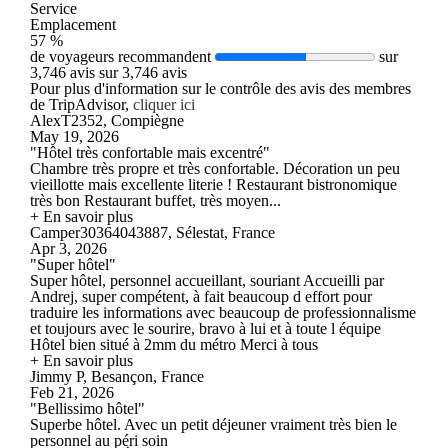
Service
Emplacement
57 %
de voyageurs recommandent
sur
3,746 avis sur 3,746 avis
Pour plus d'information sur le contrôle des avis des membres
de TripAdvisor,
cliquer ici
AlexT2352, Compiègne
May 19, 2026
"Hôtel très confortable mais excentré"
Chambre très propre et très confortable. Décoration un peu
vieillotte mais excellente literie ! Restaurant bistronomique
très bon Restaurant buffet, très moyen...
+ En savoir plus
Camper30364043887, Sélestat, France
Apr 3, 2026
"Super hôtel"
Super hôtel, personnel accueillant, souriant Accueilli par
Andrej, super compétent, à fait beaucoup d effort pour
traduire les informations avec beaucoup de professionnalisme
et toujours avec le sourire, bravo à lui et à toute l équipe
Hôtel bien situé à 2mm du métro Merci à tous
+ En savoir plus
Jimmy P, Besançon, France
Feb 21, 2026
"Bellissimo hôtel"
Superbe hôtel. Avec un petit déjeuner vraiment très bien le
personnel au péri soin