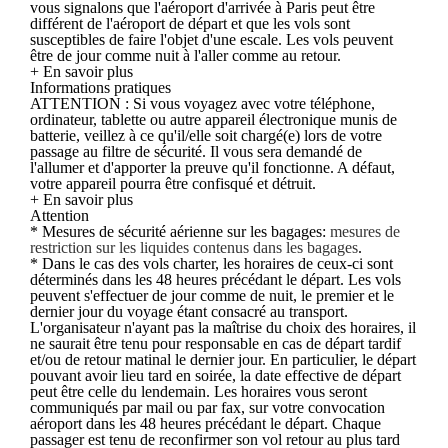
vous signalons que l'aéroport d'arrivée à Paris peut être
différent de l'aéroport de départ et que les vols sont
susceptibles de faire l'objet d'une escale. Les vols peuvent
être de jour comme nuit à l'aller comme au retour.
+ En savoir plus
Informations pratiques
ATTENTION : Si vous voyagez avec votre téléphone,
ordinateur, tablette ou autre appareil électronique munis de
batterie, veillez à ce qu'il/elle soit chargé(e) lors de votre
passage au filtre de sécurité. Il vous sera demandé de
l'allumer et d'apporter la preuve qu'il fonctionne. A défaut,
votre appareil pourra être confisqué et détruit.
+ En savoir plus
Attention
* Mesures de sécurité aérienne sur les bagages:
mesures de
restriction sur les liquides contenus dans les bagages
.
* Dans le cas des vols charter, les horaires de ceux-ci sont
déterminés dans les 48 heures précédant le départ. Les vols
peuvent s'effectuer de jour comme de nuit, le premier et le
dernier jour du voyage étant consacré au transport.
L'organisateur n'ayant pas la maîtrise du choix des horaires, il
ne saurait être tenu pour responsable en cas de départ tardif
et/ou de retour matinal le dernier jour. En particulier, le départ
pouvant avoir lieu tard en soirée, la date effective de départ
peut être celle du lendemain. Les horaires vous seront
communiqués par mail ou par fax, sur votre convocation
aéroport dans les 48 heures précédant le départ. Chaque
passager est tenu de reconfirmer son vol retour au plus tard