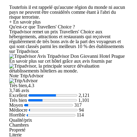
Toutefois il est rappelé qu'aucune région du monde ni aucun
pays ne peuvent être considérés comme étant à l'abri du
risque terroriste.
+ En savoir plus
Qu'est-ce que Travellers' Choice ?
Tripadvisor remet un prix Travellers' Choice aux
hébergements, attractions et restaurants qui reçoivent
régulièrement de très bons avis de la part des voyageurs et
qui sont classés parmi les meilleurs 10 % des établissements
sur Tripadvisor.
Avis Tripadvisor Don Giovanni Hotel Prague
En savoir plus sur cet hôtel grâce aux avis fournis par
, la principale source dévaluation
détablissements hôteliers au monde.
Note TripAdvisor
Très bien,4.3
3,746 avis
Excellent
2,121
Très bien
1,101
Moyen
317
Médiocre
94
Horrible
114
Qualité/prix
Chambres
Propreté
Literie