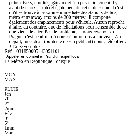
pains divers, crudités, gâteaux et j'en passe, tellement il y
avait de choix. L'intérêt également de cet établissement,c'est
qu'il se trouve à proximité immédiate des stations de bus,
métro et tramway (moins de 200 mètres). Il comporte
également des emplacements pour véhicule. Aucun reproche
à faire, au contraire, que de félicitations pour l'ensemble de ce
que viens de citer. Pas de problème, si nous revenons à
Prague, c'est l'endroit où nous séjournerons à nouveau. Au
départ, un cadeau (bouteille de vin pétillant) nous a été offert.
+ En savoir plus
Réf. 1031850005443051101
Appeler un conseiller
Prix d'un appel local
La Météo en Republique Tcheque
MOY
MAX
PLUIE
Jan
-1°
2°
2mm
Fév
0°
5°
1mm
Mar