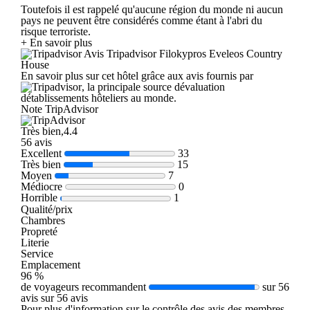
Toutefois il est rappelé qu'aucune région du monde ni aucun
pays ne peuvent être considérés comme étant à l'abri du
risque terroriste.
+ En savoir plus
Avis Tripadvisor Filokypros Eveleos Country
House
En savoir plus sur cet hôtel grâce aux avis fournis par
, la principale source dévaluation
détablissements hôteliers au monde.
Note TripAdvisor
Très bien,4.4
56 avis
Excellent
33
Très bien
15
Moyen
7
Médiocre
0
Horrible
1
Qualité/prix
Chambres
Propreté
Literie
Service
Emplacement
96 %
de voyageurs recommandent
sur 56
avis sur 56 avis
Pour plus d'information sur le contrôle des avis des membres