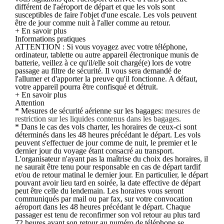
différent de l'aéroport de départ et que les vols sont
susceptibles de faire l'objet d'une escale. Les vols peuvent
être de jour comme nuit à l'aller comme au retour.
+ En savoir plus
Informations pratiques
ATTENTION : Si vous voyagez avec votre téléphone,
ordinateur, tablette ou autre appareil électronique munis de
batterie, veillez à ce qu'il/elle soit chargé(e) lors de votre
passage au filtre de sécurité. Il vous sera demandé de
l'allumer et d'apporter la preuve qu'il fonctionne. A défaut,
votre appareil pourra être confisqué et détruit.
+ En savoir plus
Attention
* Mesures de sécurité aérienne sur les bagages:
mesures de
restriction sur les liquides contenus dans les bagages
.
* Dans le cas des vols charter, les horaires de ceux-ci sont
déterminés dans les 48 heures précédant le départ. Les vols
peuvent s'effectuer de jour comme de nuit, le premier et le
dernier jour du voyage étant consacré au transport.
L'organisateur n'ayant pas la maîtrise du choix des horaires, il
ne saurait être tenu pour responsable en cas de départ tardif
et/ou de retour matinal le dernier jour. En particulier, le départ
pouvant avoir lieu tard en soirée, la date effective de départ
peut être celle du lendemain. Les horaires vous seront
communiqués par mail ou par fax, sur votre convocation
aéroport dans les 48 heures précédant le départ. Chaque
passager est tenu de reconfirmer son vol retour au plus tard
72 heures avant son retour au numéro de téléphone se