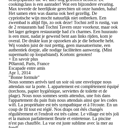
cookingclass is een aanrader! Wat een bijzondere ervaring.
Max toverde de heerlijkste gerechten uit onze handen, haha!
Het samen eten was daarna ook heel gezellig. De
cypriotische wijn mocht natuurlijk niet ontbreken. Een
zwembad is altijd fijn, zo ook deze! Tochni zelf is rustig, van
de 2 restaurants had Tochni Tavern onze voorkeur, maar ook
het lager gelegen restaurantje had z'n charmes. Een huurauto
is een must, nadat je gewend bent aan links rijden, kom je
overal. De drukte kun je opzoeken als je die behoefte hebt.
Wij vonden juist de rust prettig, geen massatoerisme, een
authentiek dorpje, alle nodige faciliteiten aanwezig. (Mini
supermarkt op loopafstand). Kortom: genoten!
+ En savoir plus
P0laroid, Paris, France
Escapade entre amis
Apr 1, 2014
"Bonne formule"
Nous sommes arrivés tard un soir où une enveloppe nous
attendais sur la porte. L appartement est complètement équipé
(torchons, papier hygiénique, serviettes de toilette et de
plage). Nous nous sommes sentis attendus, une fois dans
l'appartement du pain frais nous attendais ainsi que les codes
wifi. La propriétaire est très sympathique et à l'écoute. En un
coup de fil tout est réglé. Nos draps ont étés changés
régulièrement et l'endroit est très calme. Le village est très joli
et la maison parfaitement fleurie et entretenue. La piscine
n'est pas chauffée. La vue est juste sublime avec la mer au
fond!