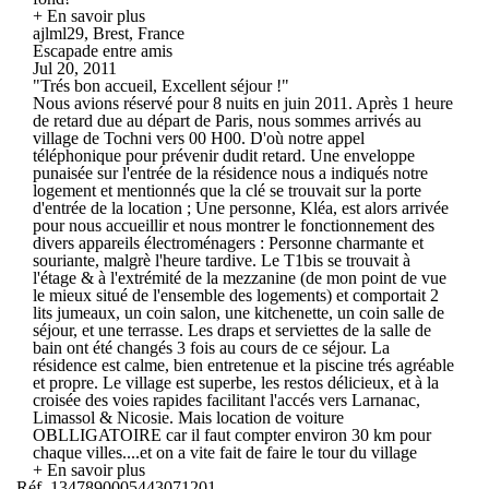
+ En savoir plus
ajlml29, Brest, France
Escapade entre amis
Jul 20, 2011
"Trés bon accueil, Excellent séjour !"
Nous avions réservé pour 8 nuits en juin 2011. Après 1 heure
de retard due au départ de Paris, nous sommes arrivés au
village de Tochni vers 00 H00. D'où notre appel
téléphonique pour prévenir dudit retard. Une enveloppe
punaisée sur l'entrée de la résidence nous a indiqués notre
logement et mentionnés que la clé se trouvait sur la porte
d'entrée de la location ; Une personne, Kléa, est alors arrivée
pour nous accueillir et nous montrer le fonctionnement des
divers appareils électroménagers : Personne charmante et
souriante, malgrè l'heure tardive. Le T1bis se trouvait à
l'étage & à l'extrémité de la mezzanine (de mon point de vue
le mieux situé de l'ensemble des logements) et comportait 2
lits jumeaux, un coin salon, une kitchenette, un coin salle de
séjour, et une terrasse. Les draps et serviettes de la salle de
bain ont été changés 3 fois au cours de ce séjour. La
résidence est calme, bien entretenue et la piscine trés agréable
et propre. Le village est superbe, les restos délicieux, et à la
croisée des voies rapides facilitant l'accés vers Larnanac,
Limassol & Nicosie. Mais location de voiture
OBLLIGATOIRE car il faut compter environ 30 km pour
chaque villes....et on a vite fait de faire le tour du village
+ En savoir plus
Réf. 1347890005443071201