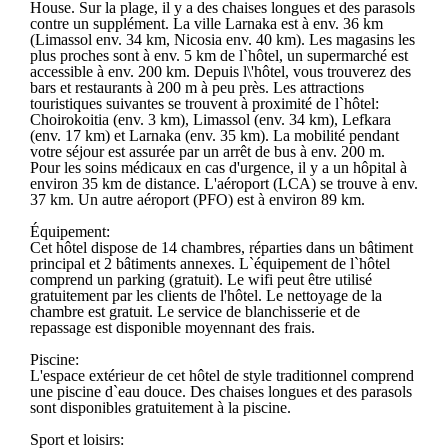
House. Sur la plage, il y a des chaises longues et des parasols
contre un supplément. La ville Larnaka est à env. 36 km
(Limassol env. 34 km, Nicosia env. 40 km). Les magasins les
plus proches sont à env. 5 km de l`hôtel, un supermarché est
accessible à env. 200 km. Depuis l\'hôtel, vous trouverez des
bars et restaurants à 200 m à peu près. Les attractions
touristiques suivantes se trouvent à proximité de l`hôtel:
Choirokoitia (env. 3 km), Limassol (env. 34 km), Lefkara
(env. 17 km) et Larnaka (env. 35 km). La mobilité pendant
votre séjour est assurée par un arrêt de bus à env. 200 m.
Pour les soins médicaux en cas d'urgence, il y a un hôpital à
environ 35 km de distance. L'aéroport (LCA) se trouve à env.
37 km. Un autre aéroport (PFO) est à environ 89 km.
Équipement:
Cet hôtel dispose de 14 chambres, réparties dans un bâtiment
principal et 2 bâtiments annexes. L`équipement de l`hôtel
comprend un parking (gratuit). Le wifi peut être utilisé
gratuitement par les clients de l'hôtel. Le nettoyage de la
chambre est gratuit. Le service de blanchisserie et de
repassage est disponible moyennant des frais.
Piscine:
L'espace extérieur de cet hôtel de style traditionnel comprend
une piscine d`eau douce. Des chaises longues et des parasols
sont disponibles gratuitement à la piscine.
Sport et loisirs: