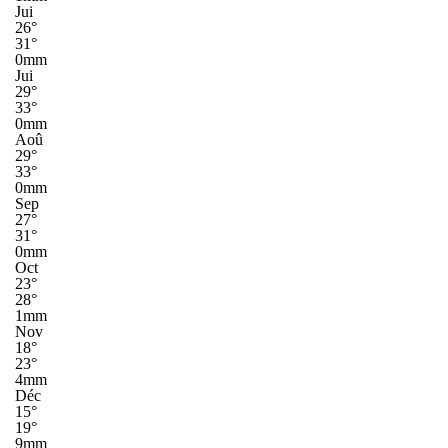
Jui
26°
31°
0mm
Jui
29°
33°
0mm
Aoû
29°
33°
0mm
Sep
27°
31°
0mm
Oct
23°
28°
1mm
Nov
18°
23°
4mm
Déc
15°
19°
9mm