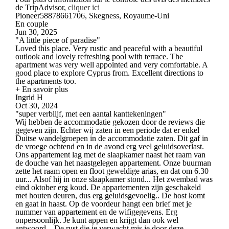
de TripAdvisor,
cliquer ici
Pioneer58878661706, Skegness, Royaume-Uni
En couple
Jun 30, 2025
"A little piece of paradise"
Loved this place. Very rustic and peaceful with a beautiful
outlook and lovely refreshing pool with terrace. The
apartment was very well appointed and very comfortable. A
good place to explore Cyprus from. Excellent directions to
the apartments too.
+ En savoir plus
Ingrid H
Oct 30, 2024
"super verblijf, met een aantal kanttekeningen"
Wij hebben de accommodatie gekozen door de reviews die
gegeven zijn. Echter wij zaten in een periode dat er enkel
Duitse wandelgroepen in de accommodatie zaten. Dit gaf in
de vroege ochtend en in de avond erg veel geluidsoverlast.
Ons appartement lag met de slaapkamer naast het raam van
de douche van het naastgelegen appartement. Onze buurman
zette het raam open en floot geweldige arias, en dat om 6.30
uur... Alsof hij in onze slaapkamer stond... Het zwembad was
eind oktober erg koud. De appartementen zijn geschakeld
met houten deuren, dus erg geluidsgevoelig.. De host komt
en gaat in haast. Op de voordeur hangt een brief met je
nummer van appartement en de wifigegevens. Erg
onpersoonlijk. Je kunt appen en krijgt dan ook wel
antwoord... De rust die je verwacht mis je door deze