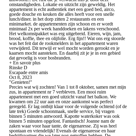
omstandigheden. Lokatie en uitzicht zijn geweldig. Het
appartement is echt authentiek met een goed bed, airco,
goede douche en keuken die alles heeft voor een snelle
lunch/diner. in het dorp zitten 2 restaurants en een
minimarket. de appartementen zijn schoon en er wordt
minimaal 2x per week handdoeken en lakens verschoond.
Het welkomstpakket was erg uitgebreid. Eieren, wijn, jam,
brood, koffie, thee en olijfolie. Erg fijn!! Wat ons erg stoorde
was het feit dat de rookmelders in het appartement waren
verwijderd. Dit terwijl er wel mocht worden gerookt en je
kaarsen mocht aansteken. En daarbij zit je je in een gebied
dat gevoelig is voor bosbranden.
+ En savoir plus
Rinske D
Escapade entre amis
Oct 8, 2023
"Genieten!"
Precies wat wij zochten! Van 1 tot 8 oktober, samen met mijn
zus, in appartement nr 7 verbleven. Een mooi ruim
appartement met een goed uitzicht vanaf het balkon. We
kwamen om 22 uur aan en onze aankomst was perfect
geregeld. Er lag ontbijt klaar voor de volgende ochtend (of de
late trek) Goede schoonmaak, snelle service, bij vragen
binnen 5 minuten antwoord. Kapotte waterkoker was ook
binnen 5 minuten opgelost. Fantastisch! Joanne nam de
zaken waar voor haar tante, de eigenaresse. Zij was heel
spontaan en vriendelijk! Evenals de eigenaresse en haar
bedrijfspartner die we later nog getroffen hebben. De