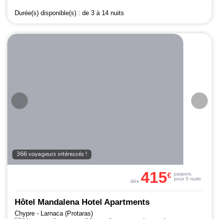
Durée(s) disponible(s) :
de 3 à 14 nuits
366 voyageurs intéressés !
415
€
par
pers.
pour 5 nuits
dès
Hôtel Mandalena Hotel Apartments
Chypre - Larnaca (Protaras)