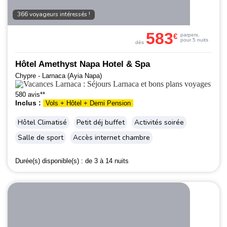
366 voyageurs intéressés !
583
€
par
pers.
pour 5 nuits
dès
Hôtel Amethyst Napa Hotel & Spa
Chypre - Larnaca (Ayia Napa)
580 avis**
Inclus :
Vols + Hôtel + Demi Pension
Hôtel Climatisé
Petit déj buffet
Activités soirée
Salle de sport
Accès internet chambre
Durée(s) disponible(s) :
de 3 à 14 nuits