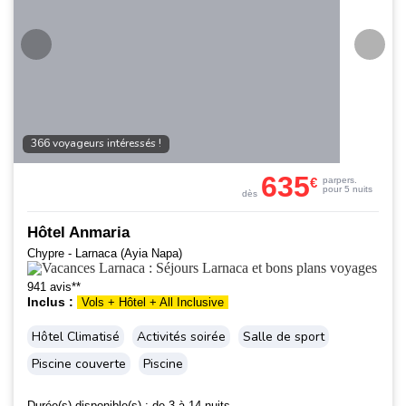
366 voyageurs intéressés !
635
€
par
pers.
pour 5 nuits
dès
Hôtel Anmaria
Chypre - Larnaca (Ayia Napa)
941 avis**
Inclus :
Vols + Hôtel + All Inclusive
Hôtel Climatisé
Activités soirée
Salle de sport
Piscine couverte
Piscine
Durée(s) disponible(s) :
de 3 à 14 nuits