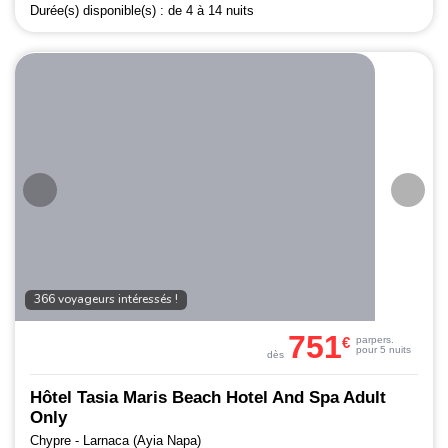
Durée(s) disponible(s) :
de 4 à 14 nuits
366 voyageurs intéressés !
751
€
par
pers.
pour 5 nuits
dès
Hôtel Tasia Maris Beach Hotel And Spa Adult
Only
Chypre - Larnaca (Ayia Napa)