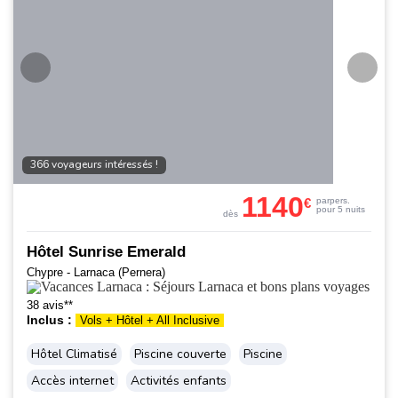
366 voyageurs intéressés !
1140
€
par
pers.
pour 5 nuits
dès
Hôtel Sunrise Emerald
Chypre - Larnaca (Pernera)
38 avis**
Inclus :
Vols + Hôtel + All Inclusive
Hôtel Climatisé
Piscine couverte
Piscine
Accès internet
Activités enfants