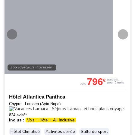
366 voyageurs intéressés !
796
€
par
pers.
pour 5 nuits
dès
Hôtel Atlantica Panthea
Chypre - Larnaca (Ayia Napa)
824 avis**
Inclus :
Vols + Hôtel + All Inclusive
Hôtel Climatisé
Activités soirée
Salle de sport