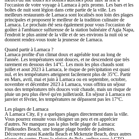
l'occasion de votre
voyage à Larnaca à prix promo
. Les bars et les
boîtes de nuit sont légion dans cette partie de la ville. Les
meilleurs restaurants de Larnaca sont localisés non loin des plages
principales et proposent le meilleur de la tradition culinaire de
Larnaca. Le prochain été sera également pour vous l'occasion de
goûter à l'ambiance sulfureuse de la station balnéaire d'Agia Napa,
l'endroit le plus animé de la ville et de ses environs la nuit où se
donnent rendez-vous toute la jeunesse de Larnaca.
Quand partir à Larnaca ?
Larnaca profite d'un climat doux et agréable tout au long de
l'année. Les températures sont douces, et ne descendent que très
rarement en dessous des 14°C. Les mois les plus chauds sont
juillet et aout 2023 à Larnaca
, le risque de précipitation est quasi
nul, et les températures atteignent facilement plus de 35°C. Partir
en
Mars, avril, mai et juin à Larnaca
ou en
septembre, octobre,
novembre et décembre 2023 à Larnaca
, vous offrira un séjour
sous des températures très douces voir chaude, mais un risque de
pluie un peu plus élevé qu'en juillet/août. En
séjour à Larnaca en
janvier et février
, les températures ne dépassent pas les 17°C.
Les plages de Larnaca
A Larnaca City, il y a quelques plages directement dans la ville.
Vous pourrez ensuite vous éloigner un peu et en apprécier
d'autres. Ne manquez pas la plus belle plage de
Larnaca
:
Finikoudes Beach, une longue plage bordée de palmiers.
Découvrez aussi Kastella Beach et Mckenzie Beach, deux autres
plages du centre. Dans la région de Pyla, arrêtez vous à CTO