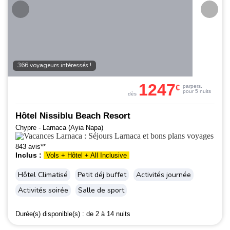
366 voyageurs intéressés !
1247
€
par
pers.
pour 5 nuits
dès
Hôtel Nissiblu Beach Resort
Chypre - Larnaca (Ayia Napa)
843 avis**
Inclus :
Vols + Hôtel + All Inclusive
Hôtel Climatisé
Petit déj buffet
Activités journée
Activités soirée
Salle de sport
Durée(s) disponible(s) :
de 2 à 14 nuits