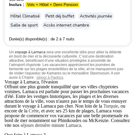
Inclus :
Vols + Hôtel + Demi Pension
Hôtel Climatisé
Petit déj buffet
Activités journée
Salle de sport
Accès internet chambre
Durée(s) disponible(s) :
de 2 à 7 nuits
Un
voyage à Larnaca
sera une excellente idée pour allier la détente
en bord de mer et la découverte culturelle. C’est une destination
attractive, bénéficiant d’une situation privilégiée à proximité de
l’aéroport chypriote. Les vacanciers apprécieront les journées de
farniente sur les plages ensoleillées de la ville, et ne manquerons pas
de visiter l'aqueduc de Kamares ou le monastère Stavrovouni. A voir
aussi à Chypre :
séjour à Paphos
.
Voyage à Larnaca, l'évasion
Offrant une plus grande tranquillité que ses villes chypriotes
voisines, Larnaca est parfaite pour passer les prochaines vacances
d'été. Entre les vestiges historiques, les plages et les diverses
attractions de la ville, vous n'aurez pas le temps de vous ennuyer
durant le
voyage à Larnaca pas cher
. Non loin de la
Turquie
, ou
encore de la
Crète
, et avec ses 25 km de plages, Larnaca vous
propose de commencer vos vacances par une belle promenade en
bord de mer notamment sur Phinikoudes ou McKenzie. Consultez
vite nos
séjours dernière minute Larnaca
.
Que faire à Larnaca ?