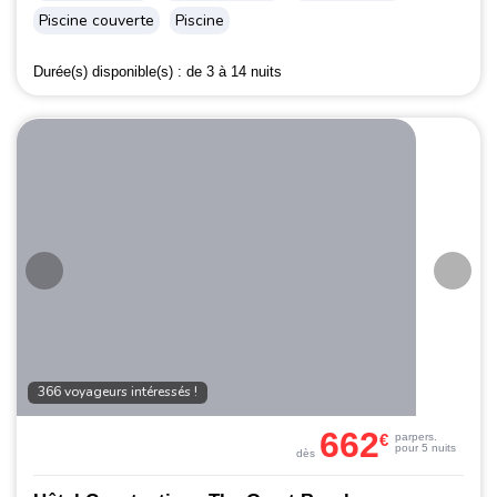
Piscine couverte
Piscine
Durée(s) disponible(s) :
de 3 à 14 nuits
366 voyageurs intéressés !
662
€
par
pers.
pour 5 nuits
dès