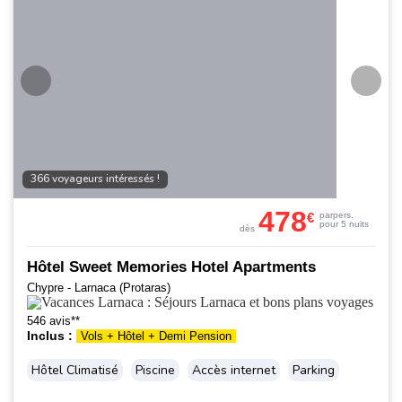
366 voyageurs intéressés !
478
€
par
pers.
pour 5 nuits
dès
Hôtel Sweet Memories Hotel Apartments
Chypre - Larnaca (Protaras)
546 avis**
Inclus :
Vols + Hôtel + Demi Pension
Hôtel Climatisé
Piscine
Accès internet
Parking