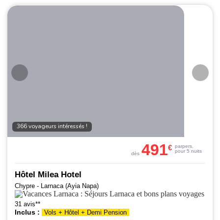
366 voyageurs intéressés !
491
€
par
pers.
pour 5 nuits
dès
Hôtel Milea Hotel
Chypre - Larnaca (Ayia Napa)
31 avis**
Inclus :
Vols + Hôtel + Demi Pension