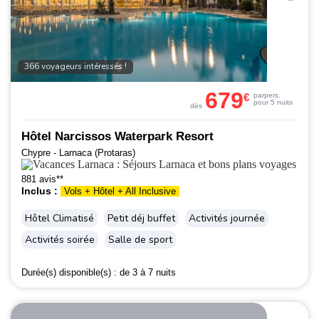
366 voyageurs intéressés !
679
€
par
pers.
pour 5 nuits
dès
Hôtel Narcissos Waterpark Resort
Chypre - Larnaca (Protaras)
881 avis**
Inclus :
Vols + Hôtel + All Inclusive
Hôtel Climatisé
Petit déj buffet
Activités journée
Activités soirée
Salle de sport
Durée(s) disponible(s) :
de 3 à 7 nuits