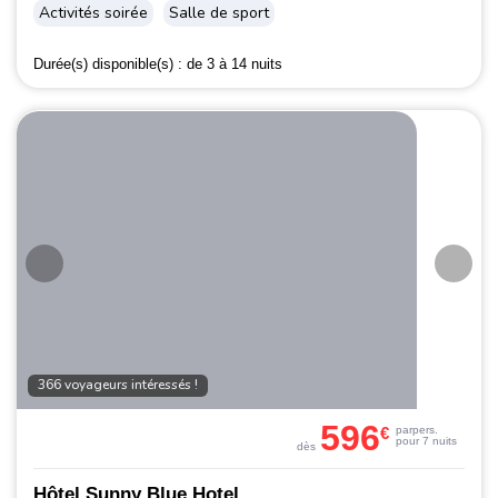
Activités soirée
Salle de sport
Durée(s) disponible(s) :
de 3 à 14 nuits
366 voyageurs intéressés !
596
€
par
pers.
pour 7 nuits
dès
Hôtel Sunny Blue Hotel