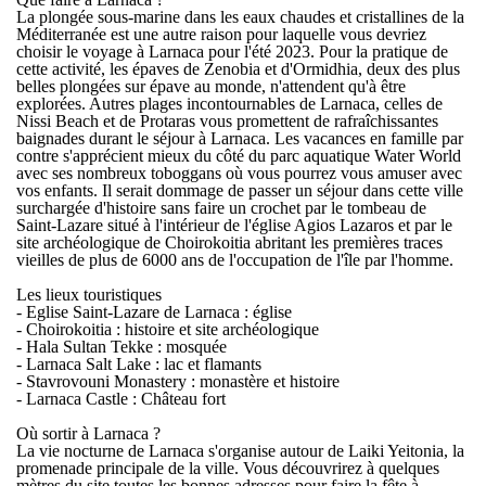
La plongée sous-marine dans les eaux chaudes et cristallines de la
Méditerranée est une autre raison pour laquelle vous devriez
choisir le voyage à Larnaca pour l'été 2023. Pour la pratique de
cette activité, les épaves de Zenobia et d'Ormidhia, deux des plus
belles plongées sur épave au monde, n'attendent qu'à être
explorées. Autres plages incontournables de Larnaca, celles de
Nissi Beach et de Protaras vous promettent de rafraîchissantes
baignades durant le
séjour à Larnaca
. Les vacances en famille par
contre s'apprécient mieux du côté du parc aquatique Water World
avec ses nombreux toboggans où vous pourrez vous amuser avec
vos enfants. Il serait dommage de passer un séjour dans cette ville
surchargée d'histoire sans faire un crochet par le tombeau de
Saint-Lazare situé à l'intérieur de l'église Agios Lazaros et par le
site archéologique de Choirokoitia abritant les premières traces
vieilles de plus de 6000 ans de l'occupation de l'île par l'homme.
Les lieux touristiques
- Eglise Saint-Lazare de Larnaca : église
- Choirokoitia : histoire et site archéologique
- Hala Sultan Tekke : mosquée
- Larnaca Salt Lake : lac et flamants
- Stavrovouni Monastery : monastère et histoire
- Larnaca Castle : Château fort
Où sortir à Larnaca ?
La vie nocturne de Larnaca s'organise autour de Laiki Yeitonia, la
promenade principale de la ville. Vous découvrirez à quelques
mètres du site toutes les bonnes adresses pour faire la fête à