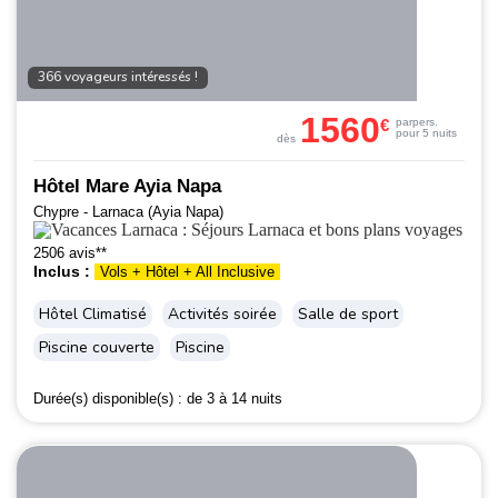
366 voyageurs intéressés !
1560
€
par
pers.
pour 5 nuits
dès
Hôtel Mare Ayia Napa
Chypre - Larnaca (Ayia Napa)
2506 avis**
Inclus :
Vols + Hôtel + All Inclusive
Hôtel Climatisé
Activités soirée
Salle de sport
Piscine couverte
Piscine
Durée(s) disponible(s) :
de 3 à 14 nuits