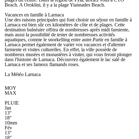
Beach. A Oroklini, il y a la plage Yiannades Beach.
Vacances en famille à Larnaca
Une des raisons principales qui font choisir un
séjour en famille à
Larnaca
est bien sûr ces kilomètres de côte et de plages. Cette
destination balnéaire offrira de nombreuses après midi farniente,
mais aussi la possibilité de tester de nombreuses activités
aquatiques, comme le snorkelling entre autre.
Partir en famille à
Larnaca
permet également de varier vos vacances et d'alterner
farniente et visites culturelles. En effet, la ville possède de
nombreux musées et monastères à visiter, qui vous feront plonger
dans l'histoire de Larnaca. Découvrez également le lac salé de
Larnaca et ses fameux flamands roses.
La Météo Larnaca
MOY
MAX
PLUIE
Jan
13°
18°
10mm
Fév
13°
18°