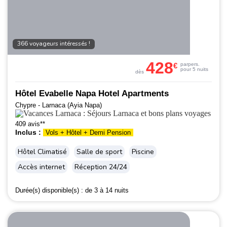
366 voyageurs intéressés !
428
€
par
pers.
pour 5 nuits
dès
Hôtel Evabelle Napa Hotel Apartments
Chypre - Larnaca (Ayia Napa)
409 avis**
Inclus :
Vols + Hôtel + Demi Pension
Hôtel Climatisé
Salle de sport
Piscine
Accès internet
Réception 24/24
Durée(s) disponible(s) :
de 3 à 14 nuits