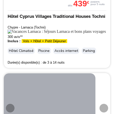
439
€
par
pers.
pour 5 nuits
dès
Hôtel Cyprus Villages Traditional Houses Tochni
Chypre - Larnaca (Tochni)
300 avis**
Inclus :
Vols + Hôtel + Petit Déjeuner
Hôtel Climatisé
Piscine
Accès internet
Parking
Durée(s) disponible(s) :
de 3 à 14 nuits