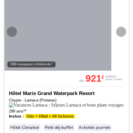
366 voyageurs intéressés !
921
€
par
pers.
pour 5 nuits
dès
Hôtel Maris Grand Waterpark Resort
Chypre - Larnaca (Protaras)
299 avis**
Inclus :
Vols + Hôtel + All Inclusive
Hôtel Climatisé
Petit déj buffet
Activités journée