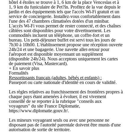
hôtel 4 étoiles se trouve à 1, 6 km de la place Venceslas et à
1, 9 km du funiculaire de Pet?ín. Profitez de la vue depuis le
jardin et des équipements tels que l'accès Wi-Fi gratuit et un
service de conciergerie. Installez-vous confortablement dans
l'une des 47 chambres climatisées dotées d'un minibar.
L'accès Wi-Fi vous permet de rester connecté, et des chaînes
câblées sont disponibles pour votre divertissement. Les
commodités incluent un téléphone, un coffre-fort et un
bureau. Un petit-déjeuner buffet est servi tous les jours de
7h30 à 10h00. L'établissement propose une réception ouverte
24h/24 et une bagagerie. Une navette aller-retour pour
l'aéroport est disponible moyennant un supplément
(disponible 24h/24). Nous acceptons uniquement les cartes
de paiement (Visa, Mastercard).
+ En savoir plus
Formalités
Ressortissants français (adultes, bébés et enfants) :
Passeport ou carte nationale d'identité en cours de validité.
Les règles relatives au franchissement des frontières propres à
chaque pays étant amenées à évoluer, il est vivement
conseillé de se reporter à la rubrique "conseils aux
voyageurs" du site France Diplomatie,
https://www.diplomatie.gouv.fr/.
Les mineurs voyageant seuls ou avec une personne ne
disposant pas de l'autorité parentale doivent être munis d'une
autorisation de sortie de territoire.