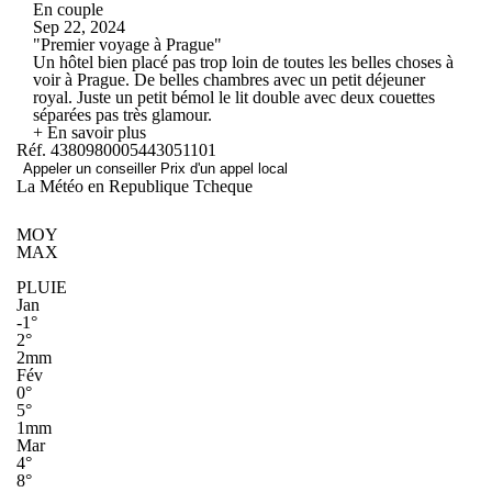
En couple
Sep 22, 2024
"Premier voyage à Prague"
Un hôtel bien placé pas trop loin de toutes les belles choses à
voir à Prague. De belles chambres avec un petit déjeuner
royal. Juste un petit bémol le lit double avec deux couettes
séparées pas très glamour.
+ En savoir plus
Réf. 4380980005443051101
Appeler un conseiller
Prix d'un appel local
La Météo en Republique Tcheque
MOY
MAX
PLUIE
Jan
-1°
2°
2mm
Fév
0°
5°
1mm
Mar
4°
8°