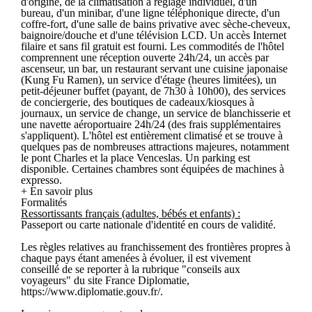
d'origine, de la climatisation à réglage individuel, d'un
bureau, d'un minibar, d'une ligne téléphonique directe, d'un
coffre-fort, d'une salle de bains privative avec sèche-cheveux,
baignoire/douche et d'une télévision LCD. Un accès Internet
filaire et sans fil gratuit est fourni. Les commodités de l'hôtel
comprennent une réception ouverte 24h/24, un accès par
ascenseur, un bar, un restaurant servant une cuisine japonaise
(Kung Fu Ramen), un service d'étage (heures limitées), un
petit-déjeuner buffet (payant, de 7h30 à 10h00), des services
de conciergerie, des boutiques de cadeaux/kiosques à
journaux, un service de change, un service de blanchisserie et
une navette aéroportuaire 24h/24 (des frais supplémentaires
s'appliquent). L'hôtel est entièrement climatisé et se trouve à
quelques pas de nombreuses attractions majeures, notamment
le pont Charles et la place Venceslas. Un parking est
disponible. Certaines chambres sont équipées de machines à
expresso.
+ En savoir plus
Formalités
Ressortissants français (adultes, bébés et enfants) :
Passeport ou carte nationale d'identité en cours de validité.
Les règles relatives au franchissement des frontières propres à
chaque pays étant amenées à évoluer, il est vivement
conseillé de se reporter à la rubrique "conseils aux
voyageurs" du site France Diplomatie,
https://www.diplomatie.gouv.fr/.