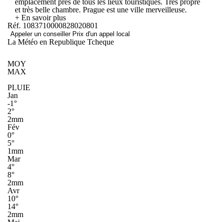
emplacement près de tous les lieux touristiques. Très propre
et très belle chambre. Prague est une ville merveilleuse.
+ En savoir plus
Réf. 1083710000828020801
Appeler un conseiller
Prix d'un appel local
La Météo en Republique Tcheque
MOY
MAX
PLUIE
Jan
-1°
2°
2mm
Fév
0°
5°
1mm
Mar
4°
8°
2mm
Avr
10°
14°
2mm