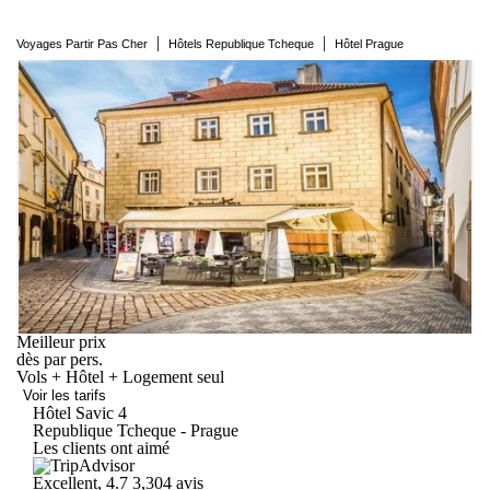
|
|
Voyages Partir Pas Cher
Hôtels Republique Tcheque
Hôtel Prague
Meilleur prix
dès
par pers.
Vols + Hôtel + Logement seul
Voir les tarifs
Hôtel
Savic
4
Republique Tcheque - Prague
Les clients ont aimé
Excellent, 4.7
3,304 avis