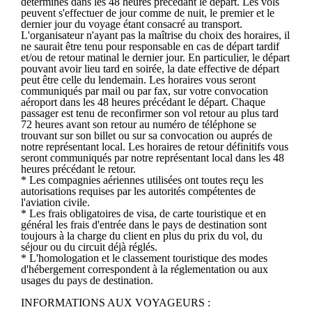
déterminés dans les 48 heures précédant le départ. Les vols
peuvent s'effectuer de jour comme de nuit, le premier et le
dernier jour du voyage étant consacré au transport.
L'organisateur n'ayant pas la maîtrise du choix des horaires, il
ne saurait être tenu pour responsable en cas de départ tardif
et/ou de retour matinal le dernier jour. En particulier, le départ
pouvant avoir lieu tard en soirée, la date effective de départ
peut être celle du lendemain. Les horaires vous seront
communiqués par mail ou par fax, sur votre convocation
aéroport dans les 48 heures précédant le départ. Chaque
passager est tenu de reconfirmer son vol retour au plus tard
72 heures avant son retour au numéro de téléphone se
trouvant sur son billet ou sur sa convocation ou auprés de
notre représentant local. Les horaires de retour définitifs vous
seront communiqués par notre représentant local dans les 48
heures précédant le retour.
* Les compagnies aériennes utilisées ont toutes reçu les
autorisations requises par les autorités compétentes de
l'aviation civile.
* Les frais obligatoires de visa, de carte touristique et en
général les frais d'entrée dans le pays de destination sont
toujours à la charge du client en plus du prix du vol, du
séjour ou du circuit déjà réglés.
* L'homologation et le classement touristique des modes
d'hébergement correspondent à la réglementation ou aux
usages du pays de destination.
INFORMATIONS AUX VOYAGEURS :