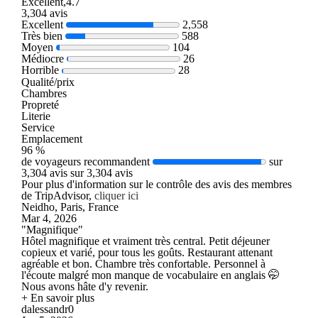
Excellent,4.7
3,304 avis
Excellent
2,558
Très bien
588
Moyen
104
Médiocre
26
Horrible
28
Qualité/prix
Chambres
Propreté
Literie
Service
Emplacement
96 %
de voyageurs recommandent
sur
3,304 avis sur 3,304 avis
Pour plus d'information sur le contrôle des avis des membres
de TripAdvisor,
cliquer ici
Neidho, Paris, France
Mar 4, 2026
"Magnifique"
Hôtel magnifique et vraiment très central. Petit déjeuner
copieux et varié, pour tous les goûts. Restaurant attenant
agréable et bon. Chambre très confortable. Personnel à
l'écoute malgré mon manque de vocabulaire en anglais 🤭
Nous avons hâte d'y revenir.
+ En savoir plus
dalessandr0