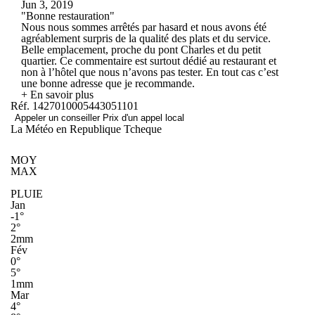
Jun 3, 2019
"Bonne restauration"
Nous nous sommes arrêtés par hasard et nous avons été
agréablement surpris de la qualité des plats et du service.
Belle emplacement, proche du pont Charles et du petit
quartier. Ce commentaire est surtout dédié au restaurant et
non à l’hôtel que nous n’avons pas tester. En tout cas c’est
une bonne adresse que je recommande.
+ En savoir plus
Réf. 1427010005443051101
Appeler un conseiller
Prix d'un appel local
La Météo en Republique Tcheque
MOY
MAX
PLUIE
Jan
-1°
2°
2mm
Fév
0°
5°
1mm
Mar
4°