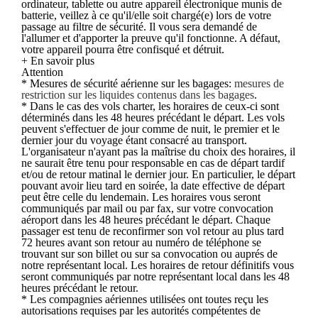
ordinateur, tablette ou autre appareil électronique munis de
batterie, veillez à ce qu'il/elle soit chargé(e) lors de votre
passage au filtre de sécurité. Il vous sera demandé de
l'allumer et d'apporter la preuve qu'il fonctionne. A défaut,
votre appareil pourra être confisqué et détruit.
+ En savoir plus
Attention
* Mesures de sécurité aérienne sur les bagages:
mesures de
restriction sur les liquides contenus dans les bagages
.
* Dans le cas des vols charter, les horaires de ceux-ci sont
déterminés dans les 48 heures précédant le départ. Les vols
peuvent s'effectuer de jour comme de nuit, le premier et le
dernier jour du voyage étant consacré au transport.
L'organisateur n'ayant pas la maîtrise du choix des horaires, il
ne saurait être tenu pour responsable en cas de départ tardif
et/ou de retour matinal le dernier jour. En particulier, le départ
pouvant avoir lieu tard en soirée, la date effective de départ
peut être celle du lendemain. Les horaires vous seront
communiqués par mail ou par fax, sur votre convocation
aéroport dans les 48 heures précédant le départ. Chaque
passager est tenu de reconfirmer son vol retour au plus tard
72 heures avant son retour au numéro de téléphone se
trouvant sur son billet ou sur sa convocation ou auprés de
notre représentant local. Les horaires de retour définitifs vous
seront communiqués par notre représentant local dans les 48
heures précédant le retour.
* Les compagnies aériennes utilisées ont toutes reçu les
autorisations requises par les autorités compétentes de