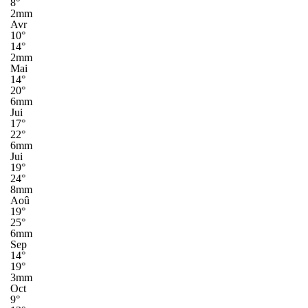
8°
2mm
Avr
10°
14°
2mm
Mai
14°
20°
6mm
Jui
17°
22°
6mm
Jui
19°
24°
8mm
Aoû
19°
25°
6mm
Sep
14°
19°
3mm
Oct
9°