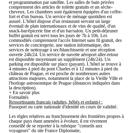
et programmation par satellite. Les salles de bain privées
comprennent des articles de toilette gratuits et un sèche-
cheveux. Les chambres sont également équipées d'un coffre-
fort et d'un bureau. Un service de ménage quotidien est
assuré. L'hôtel dispose d'un restaurant servant un large
éventail de plats internationaux et de vins de qualité, d'un
snack-bar/épicerie fine et d'un bar/salon. Un petit-déjeuner
buffet gratuit est servi tous les jours de 7h à 10h. Les
commodités comprennent l'accès Internet sans fil gratuit, des
services de conciergerie, une station informatique, des
services de nettoyage à sec/blanchisserie et une réception
ouverte 24h/24. Un service de navette aéroport aller-retour
est disponible moyennant un supplément (24h/24). Un
parking est disponible sur place (payant). L'hôtel se trouve à
4 minutes à pied du pont Charles et à 12 minutes à pied du
château de Prague, et est proche de nombreuses autres
attractions majeures, notamment la place de la Vieille Ville et
l'horloge astronomique de Prague (distances indiquées dans
la description).
+ En savoir plus
Formalités
Ressortissants français (adultes, bébés et enfants) :
Passeport ou carte nationale d'identité en cours de validité.
Les règles relatives au franchissement des frontières propres à
chaque pays étant amenées à évoluer, il est vivement
conseillé de se reporter à la rubrique "conseils aux
voyageurs" du site France Diplomatie,