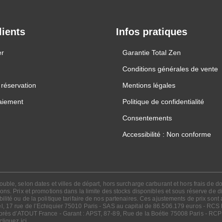
lients
Infos pratiques
er
Garantie Total Zen
Conditions générales de vente
réservation
Mentions légales
aiement
Politique de confidentialité
Consentements
Accessibilité : Non conforme
ble, selon dates et villes de départ, hors surcharge carburant et hors frais de dos
ns. Prix et promotions dans la limite des stocks disponibles et sous réserve de dis
lité ou de la politique tarifaire de nos partenaires. Ces ajustements de prix sont
l, 17 rue de l’Echiquier 75010 Paris - SAS au capital de 86.506.179 euros - RCS
uprès d’ATOUT France - Garant : APST, 87-89, Rue de la Boétie 75008 Paris - R
cliquez ici