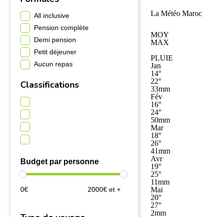
La Météo Maroc
All inclusive
Pension complète
MOY
Demi pension
MAX
Petit dėjeuner
PLUIE
Aucun repas
Jan
14°
22°
Classifications
33mm
Fév
16°
24°
50mm
Mar
18°
26°
41mm
Avr
Budget par personne
19°
25°
11mm
0€
2000€ et +
Mai
20°
27°
2mm