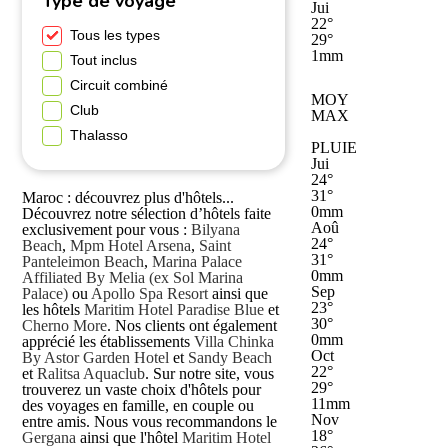
Type de voyage
Jui
22°
Tous les types
29°
1mm
Tout inclus
Circuit combiné
MOY
Club
MAX
Thalasso
PLUIE
Jui
24°
31°
Maroc : découvrez plus d'hôtels...
0mm
Découvrez notre sélection d’hôtels faite
Aoû
exclusivement pour vous :
Bilyana
24°
Beach
,
Mpm Hotel Arsena
,
Saint
31°
Panteleimon Beach
,
Marina Palace
0mm
Affiliated By Melia (ex Sol Marina
Sep
Palace)
ou
Apollo Spa Resort
ainsi que
23°
les hôtels
Maritim Hotel Paradise Blue
et
30°
Cherno More
. Nos clients ont également
0mm
apprécié les établissements
Villa Chinka
Oct
By Astor Garden Hotel
et
Sandy Beach
22°
et
Ralitsa Aquaclub
. Sur notre site, vous
29°
trouverez un vaste choix d'hôtels pour
11mm
des voyages en famille, en couple ou
Nov
entre amis. Nous vous recommandons le
18°
Gergana
ainsi que l'hôtel
Maritim Hotel