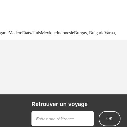
garie
Madere
Etats-Unis
Mexique
Indonesie
Burgas, Bulgarie
Varna,
Retrouver un voyage
OK