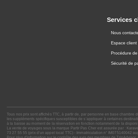
Services c
Nous contact
Espace client
Procédure de 
Sécurité de p
Tous nos prix sont affichés TTC, à partir de, par personne en base chambre dou
les suppléments spécifiques susceptibles de s’appliquer à certaines destinatio
à la baisse au moment de la réservation en fonction notamment de la disponibi
La vente de voyages sous la marque Partir Pas Cher est assurée par : Karave
73 27 55 55 (prix d’un appel local TTC) - Immatriculation n° IM075140042 a
Pour plus d'information sur le contrôle des avis des membres de TripAdvisor,