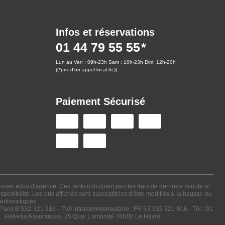
Infos et réservations
01 44 79 55 55
Lun au Ven : 09h-23h Sam : 10h-23h Dim: 12h-20h
((*prix d'un appel local ttc))
Paiement Sécurisé
sier et/ou d'agence. Ces tarifs n’incluent pas les frais de dernière minute ni
ponibilité. Les prix affichés sont susceptibles d’être modifiés à la hausse ou
 automatiques.
 Paris B 532 321 916 - TVA intracommunautaire : FR 52 532 321 916 - Tél : 01
CP : Helvetia Assurances, 25 Quai Lamandé 76600 Le Havre.