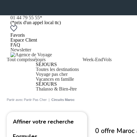
01 44 79 55 55
*
(*prix d'un appel local ttc)
Favoris
Espace Client
FAQ
Newsletter
Tout compris
séjours
Week-End
Vols
SÉJOURS
Toutes les destinations
Voyage pas cher
Vacances en famille
SÉJOURS
Thalasso & Bien-être
Partir avec Partir Pas Cher
|
Circuits Maroc
Affiner votre recherche
0 offre
Maroc
Formules