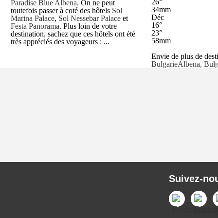
26°
Paradise Blue Albena
. On ne peut
34mm
toutefois passer à coté des hôtels
Sol
Déc
Marina Palace
,
Sol Nessebar Palace
et
16°
Festa Panorama
. Plus loin de votre
23°
destination, sachez que ces hôtels ont été
58mm
très appréciés des voyageurs : ...
Envie de plus de dest
Bulgarie
Albena, Bulg
Suivez-no