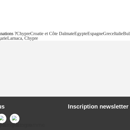
inations ?
Chypre
Croatie et Côte Dalmate
Egypte
Espagne
Grece
Italie
Bul
arie
Larnaca, Chypre
us
Inscription newsletter