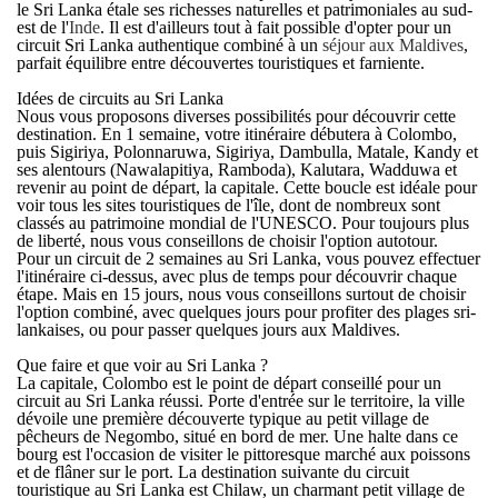
le Sri Lanka étale ses richesses naturelles et patrimoniales au sud-
est de l'
Inde
. Il est d'ailleurs tout à fait possible d'opter pour un
circuit Sri Lanka authentique combiné à un
séjour aux Maldives
,
parfait équilibre entre découvertes touristiques et farniente.
Idées de circuits au Sri Lanka
Nous vous proposons diverses possibilités pour découvrir cette
destination. En 1 semaine, votre itinéraire débutera à Colombo,
puis Sigiriya, Polonnaruwa, Sigiriya, Dambulla, Matale, Kandy et
ses alentours (Nawalapitiya, Ramboda), Kalutara, Wadduwa et
revenir au point de départ, la capitale. Cette boucle est idéale pour
voir tous les sites touristiques de l'île, dont de nombreux sont
classés au patrimoine mondial de l'UNESCO. Pour toujours plus
de liberté, nous vous conseillons de choisir l'option autotour.
Pour un
circuit de 2 semaines au Sri Lanka
, vous pouvez effectuer
l'itinéraire ci-dessus, avec plus de temps pour découvrir chaque
étape. Mais en 15 jours, nous vous conseillons surtout de choisir
l'option combiné, avec quelques jours pour profiter des plages sri-
lankaises, ou pour passer quelques jours aux Maldives.
Que faire et que voir au Sri Lanka ?
La capitale, Colombo est le point de départ conseillé pour un
circuit au Sri Lanka
réussi. Porte d'entrée sur le territoire, la ville
dévoile une première découverte typique au petit village de
pêcheurs de Negombo, situé en bord de mer. Une halte dans ce
bourg est l'occasion de visiter le pittoresque marché aux poissons
et de flâner sur le port. La destination suivante du
circuit
touristique au Sri Lanka
est Chilaw, un charmant petit village de