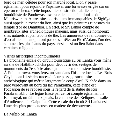
bord de mer, célèbre pour son marché local. L'on y passe
également pour rejoindre Yapahuwa, une forteresse érigée sur un
éperon rocheux. Cette imposante construction abrite le temple
bouddhiste de Panduwasnuwara et le temple hindouiste de
Munriswaram. Autres sites touristiques immanquables, le Sigirîya
aussi appelé le rocher du lion, ainsi que les peintures rupestres du
temple d'or de Dambulla. En effet, le Sri Lanka compte de
nombreux sites archéologiques majeurs, mais aussi de nombreux
sites naturels et plantations de thé. Les amoureux de randonnée ou
d'escalade ne manqueront pas de s'arrêter au Pic d'Adam, l'un des
sommets les plus hauts du pays, c'est aussi un lieu Saint dans
certaines religions.
Visites historiques incontournables
La prochaine escale du
circuit touristique au Sri Lanka
vous mène
au site de Haththikuchcha pour découvrir des vestiges de
monuments du 7e siècle ainsi qu'un ancien monastère bouddhiste.
À Polonnaruwa, vous ferez un saut dans l'histoire locale. Les Rois
Ceylan ont laissé des traces de leur passage sur un site
archéologique qui mérite largement le coup d'œil. Nichée dans un
parc verdoyant au bord du lac Parakrama, cette étape est
l'occasion de se reposer sous le regard de la statue du Roi
Parakramabhu. Le lègue laissé par ce roi compte également le
Bain royal, un fabuleux palais, la chambre des Reliques, la salle
d'Audience et le Galpotha. Cette escale du
circuit Sri Lanka
est
l'une des plus prometteuses en matière de découvertes.
La Météo Sri Lanka