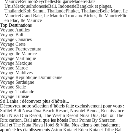
Maurice
Reunion
Seychelles
Bulgarie
Madere
Etats-
Unis
Mexique
Indonesie
Bali, Indonesie
Bangkok et plages,
Thailande
Koh Samui, Thailande
Phuket, Thailande
Belle Mare, Ile
Maurice
Grand Baie, Ile Maurice
Trou aux Biches, Ile Maurice
Flic
en Flac, Ile Maurice
Top Destinations
Voyage Antilles
Voyage Bali
Voyage Canaries
Voyage Crete
Voyage Fuerteventura
Voyage Ile Maurice
Voyage Martinique
Voyage Mexique
Voyage Maroc
Voyage Maldives
Voyage Republique Dominicaine
Voyage Sardaigne
Voyage Sicile
Voyage Thailande
Voyage Tunisie
Sri Lanka : découvrez plus d'hôtels...
Découvrez notre sélection d’hôtels faite exclusivement pour vous :
Sofitel Bali Nusa Dua Beach Resort
,
Novotel Benoa
,
Renaissance
Bali Nusa Dua Resort
,
The Westin Resort Nusa Dua, Bali
ou
The
Ritz carlton, Bali
ainsi que les hôtels
Four Points By Sheraton
Bali
et
The Kuta Playa Hotel & Villa
. Nos clients ont également
apprécié les établissements
Aston Kuta
et
Eden Kuta
et
Tribe Bali