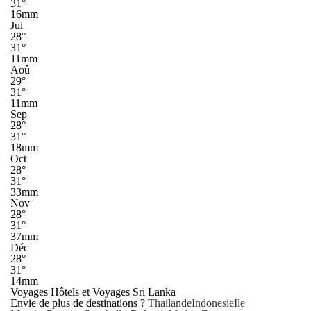
31°
16mm
Jui
28°
31°
11mm
Aoû
29°
31°
11mm
Sep
28°
31°
18mm
Oct
28°
31°
33mm
Nov
28°
31°
37mm
Déc
28°
31°
14mm
Voyages Hôtels et Voyages Sri Lanka
Envie de plus de destinations ?
Thailande
Indonesie
Ile