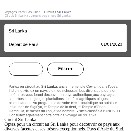
Voyages Partir Pas Cher
|
Circuits Sri Lanka
Circuit Sri Lanka : circuits pas chers Sri Lanka
Sri Lanka
Départ de Paris
01/01/2023
Filtrer
Partez en
circuit au Sri Lanka
, anciennement le Ceylan, dans l'océan
Indien, et visitez un pays plein de richesses. Les divers autotours et
itinéraires vous feront découvrir un pays authentique,aux paysages
superbes, entre jungle, plantations de thé, magnifiques plages et
plaines arides. Au programme de votre circuit touristique ou autotour,
les ruines de Sigirîya, le Temple de la dent, le Temple d'Or de
Dambulla, le rocher du lion, et de nombreux sites classés à l'UNESCO.
Consultez également notre offre de
voyage au sri lanka
.
Circuit Sri Lanka
Optez pour un
circuit au Sri Lanka
pour découvrir ce pays aux
diverses facettes et ses trésors exceptionnels. Pays d'Asie du Sud,