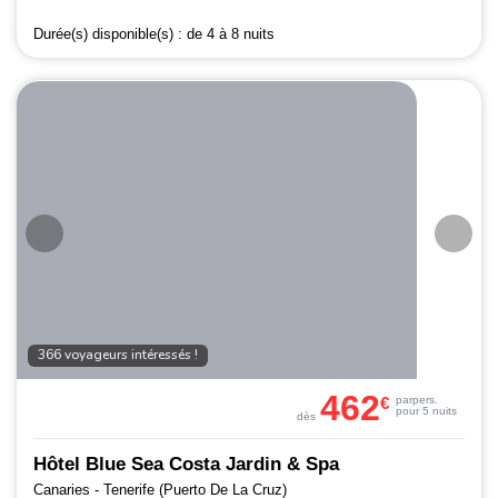
Durée(s) disponible(s) :
de 4 à 8 nuits
366 voyageurs intéressés !
462
€
par
pers.
pour 5 nuits
dès
Hôtel Blue Sea Costa Jardin & Spa
Canaries - Tenerife (Puerto De La Cruz)