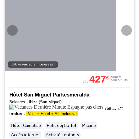
366 voyageurs intéressés !
427
€
par
pers.
pour 5 nuits
dès
Hôtel San Miguel Parkesmeralda
Baleares - Ibiza (San Miguel)
769 avis**
Inclus :
Vols + Hôtel + All Inclusive
Hôtel Climatisé
Petit déj buffet
Piscine
Accès internet
Activités enfants