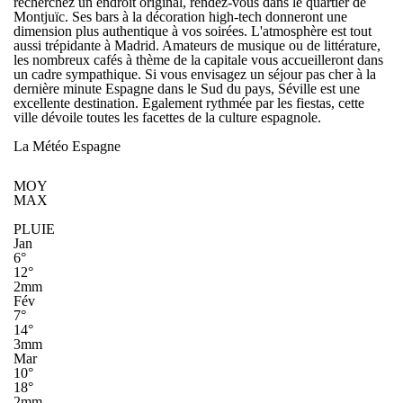
recherchez un endroit original, rendez-vous dans le quartier de
Montjuïc. Ses bars à la décoration high-tech donneront une
dimension plus authentique à vos soirées. L'atmosphère est tout
aussi trépidante à Madrid. Amateurs de musique ou de littérature,
les nombreux cafés à thème de la capitale vous accueilleront dans
un cadre sympathique. Si vous envisagez un séjour pas cher à la
dernière minute Espagne dans le Sud du pays, Séville est une
excellente destination. Egalement rythmée par les fiestas, cette
ville dévoile toutes les facettes de la culture espagnole.
La Météo Espagne
MOY
MAX
PLUIE
Jan
6°
12°
2mm
Fév
7°
14°
3mm
Mar
10°
18°
2mm