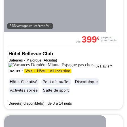
366 voyageurs intéressés !
399
€
par
pers.
pour 5 nuits
dès
Hôtel Bellevue Club
Baleares - Majorque (Alcudia)
371 avis**
Inclus :
Vols + Hôtel + All Inclusive
Hôtel Climatisé
Petit déj buffet
Discothèque
Activités soirée
Salle de sport
Durée(s) disponible(s) :
de 3 à 14 nuits