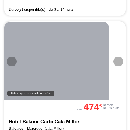
Durée(s) disponible(s) :
de 3 à 14 nuits
366 voyageurs intéressés !
474
€
par
pers.
pour 5 nuits
dès
Hôtel Bakour Garbi Cala Millor
Baleares - Majorque (Cala Millor)