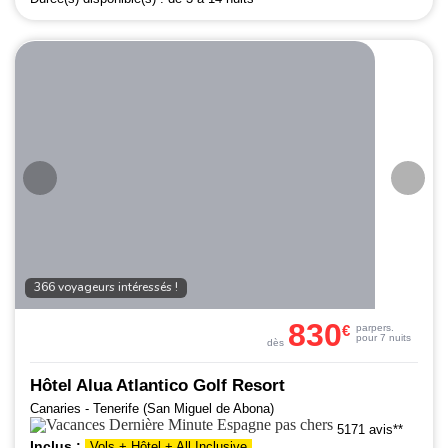
366 voyageurs intéressés !
830
€
par
pers.
pour 7 nuits
dès
Hôtel Alua Atlantico Golf Resort
Canaries - Tenerife (San Miguel de Abona)
5171 avis**
Inclus :
Vols + Hôtel + All Inclusive