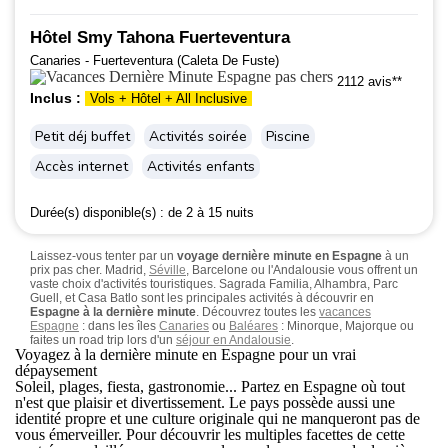
Hôtel Smy Tahona Fuerteventura
Canaries - Fuerteventura (Caleta De Fuste)
2112 avis**
Inclus :
Vols + Hôtel + All Inclusive
Petit déj buffet
Activités soirée
Piscine
Accès internet
Activités enfants
Durée(s) disponible(s) :
de 2 à 15 nuits
Laissez-vous tenter par un
voyage dernière minute en Espagne
à un
prix pas cher. Madrid,
Séville
, Barcelone ou l'Andalousie vous offrent un
vaste choix d'activités touristiques. Sagrada Familia, Alhambra, Parc
Guell, et Casa Batlo sont les principales activités à découvrir en
Espagne à la dernière minute
. Découvrez toutes les
vacances
Espagne
: dans les îles
Canaries
ou
Baléares
: Minorque, Majorque ou
faites un road trip lors d'un
séjour en Andalousie
.
Voyagez à la dernière minute en Espagne pour un vrai
dépaysement
Soleil, plages, fiesta, gastronomie... Partez en
Espagne
où tout
n'est que plaisir et divertissement. Le pays possède aussi une
identité propre et une culture originale qui ne manqueront pas de
vous émerveiller. Pour découvrir les multiples facettes de cette