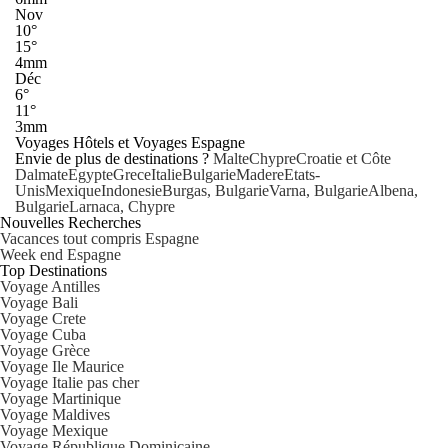
Nov
10°
15°
4mm
Déc
6°
11°
3mm
Voyages Hôtels et Voyages Espagne
Envie de plus de destinations ?
Malte
Chypre
Croatie et Côte
Dalmate
Egypte
Grece
Italie
Bulgarie
Madere
Etats-
Unis
Mexique
Indonesie
Burgas, Bulgarie
Varna, Bulgarie
Albena,
Bulgarie
Larnaca, Chypre
Nouvelles Recherches
Vacances tout compris Espagne
Week end Espagne
Top Destinations
Voyage Antilles
Voyage Bali
Voyage Crete
Voyage Cuba
Voyage Grèce
Voyage Ile Maurice
Voyage Italie pas cher
Voyage Martinique
Voyage Maldives
Voyage Mexique
Voyage République Dominicaine