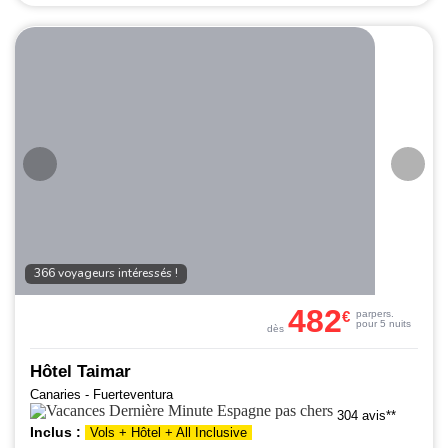
366 voyageurs intéressés !
482
€
par
pers.
pour 5 nuits
dès
Hôtel Taimar
Canaries - Fuerteventura
304 avis**
Inclus :
Vols + Hôtel + All Inclusive