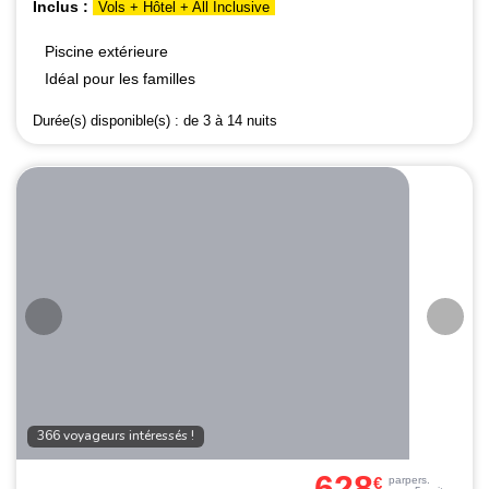
Inclus :
Vols + Hôtel + All Inclusive
Piscine extérieure
Idéal pour les familles
Durée(s) disponible(s) :
de 3 à 14 nuits
366 voyageurs intéressés !
628
€
par
pers.