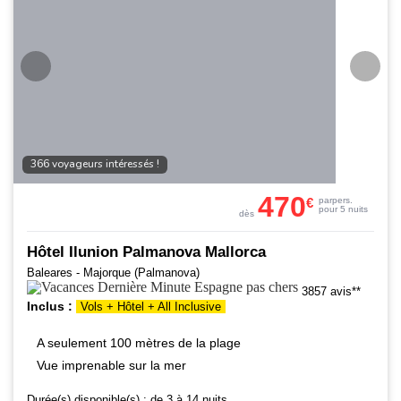
366 voyageurs intéressés !
470
€
par
pers.
pour 5 nuits
dès
Hôtel Ilunion Palmanova Mallorca
Baleares - Majorque (Palmanova)
3857 avis**
Inclus :
Vols + Hôtel + All Inclusive
A seulement 100 mètres de la plage
Vue imprenable sur la mer
Durée(s) disponible(s) :
de 3 à 14 nuits