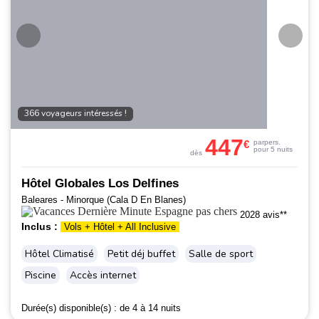
366 voyageurs intéressés !
447
€
par
pers.
pour 5 nuits
dès
Hôtel Globales Los Delfines
Baleares - Minorque (Cala D En Blanes)
2028 avis**
Inclus :
Vols + Hôtel + All Inclusive
Hôtel Climatisé
Petit déj buffet
Salle de sport
Piscine
Accès internet
Durée(s) disponible(s) :
de 4 à 14 nuits