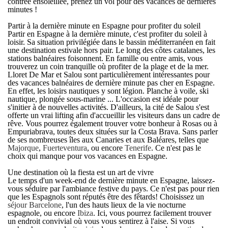
contrée ensoleillée, prenez un vol pour des vacances de dernières
minutes !
Partir à la dernière minute en Espagne pour profiter du soleil
Partir en
Espagne à la dernière minute
, c'est profiter du soleil à
loisir. Sa situation privilégiée dans le bassin méditerranéen en fait
une destination estivale hors pair. Le long des côtes catalanes, les
stations balnéaires foisonnent. En famille ou entre amis, vous
trouverez un coin tranquille où profiter de la plage et de la mer.
Lloret De Mar et Salou sont particulièrement intéressantes pour
des vacances balnéaires de dernière minute pas cher en Espagne.
En effet, les loisirs nautiques y sont légion. Planche à voile, ski
nautique, plongée sous-marine ... L'occasion est idéale pour
s'initier à de nouvelles activités. D'ailleurs, la cité de Salou s'est
offerte un vrai lifting afin d'accueillir les visiteurs dans un cadre de
rêve. Vous pourrez également trouver votre bonheur à Rosas ou à
Empuriabrava, toutes deux situées sur la Costa Brava. Sans parler
de ses nombreuses îles aux Canaries et aux Baléares, telles que
Majorque
,
Fuerteventura
, ou encore
Tenerife
. Ce n'est pas le
choix qui manque pour vos vacances en Espagne.
Une destination où la fiesta est un art de vivre
Le temps d'un week-end de
dernière minute en Espagne
, laissez-
vous séduire par l'ambiance festive du pays. Ce n'est pas pour rien
que les Espagnols sont réputés être des fêtards! Choisissez un
séjour Barcelone
, l'un des hauts lieux de la vie nocturne
espagnole, ou encore
Ibiza
. Ici, vous pourrez facilement trouver
un endroit convivial où vous vous sentirez à l'aise. Si vous