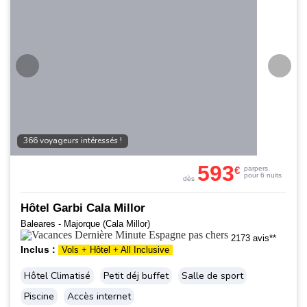
366 voyageurs intéressés !
593
€
par
pers.
pour 6 nuits
dès
Hôtel Garbi Cala Millor
Baleares - Majorque (Cala Millor)
2173 avis**
Inclus :
Vols + Hôtel + All Inclusive
Hôtel Climatisé
Petit déj buffet
Salle de sport
Piscine
Accès internet