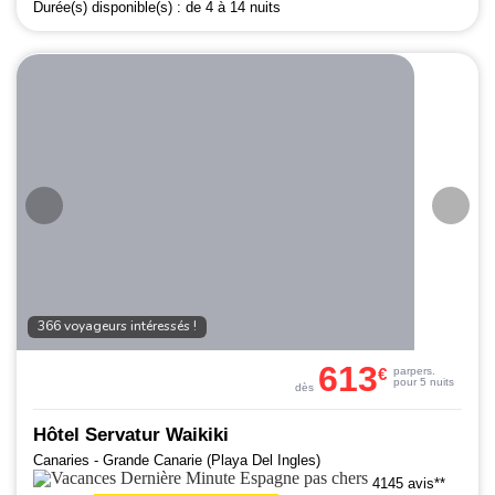
Durée(s) disponible(s) :
de 4 à 14 nuits
366 voyageurs intéressés !
613
€
par
pers.
pour 5 nuits
dès
Hôtel Servatur Waikiki
Canaries - Grande Canarie (Playa Del Ingles)
4145 avis**