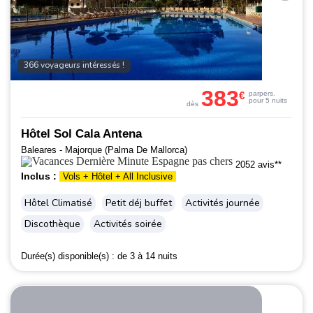
366 voyageurs intéressés !
383
€
par
pers.
pour 5 nuits
dès
Hôtel Sol Cala Antena
Baleares - Majorque (Palma De Mallorca)
2052 avis**
Inclus :
Vols + Hôtel + All Inclusive
Hôtel Climatisé
Petit déj buffet
Activités journée
Discothèque
Activités soirée
Durée(s) disponible(s) :
de 3 à 14 nuits