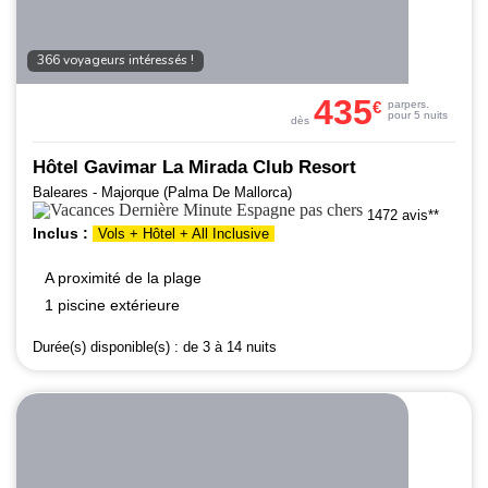
366 voyageurs intéressés !
435
€
par
pers.
pour 5 nuits
dès
Hôtel Gavimar La Mirada Club Resort
Baleares - Majorque (Palma De Mallorca)
1472 avis**
Inclus :
Vols + Hôtel + All Inclusive
A proximité de la plage
1 piscine extérieure
Durée(s) disponible(s) :
de 3 à 14 nuits