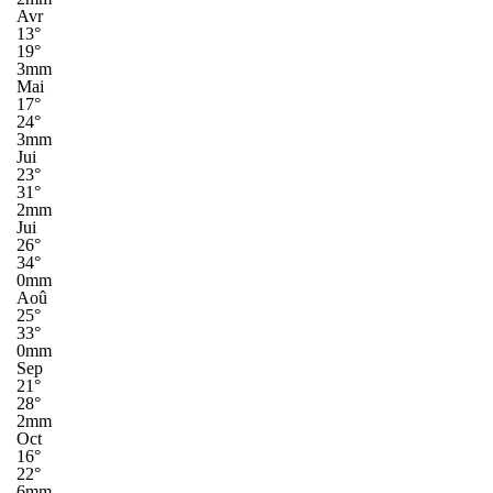
Avr
13°
19°
3mm
Mai
17°
24°
3mm
Jui
23°
31°
2mm
Jui
26°
34°
0mm
Aoû
25°
33°
0mm
Sep
21°
28°
2mm
Oct
16°
22°
6mm