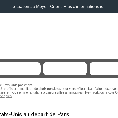
Situation au Moyen-Orient. Plus d'informations
ici.
e Etats-Unis pas chers
Unis
offre une multitude de choix possibles pour votre séjour : balnéaire, découverte
rises, en vous emmenant dans plusieurs villes américaines : New York, ou la côte O
 Angeles
.
tats-Unis
au
départ de Paris