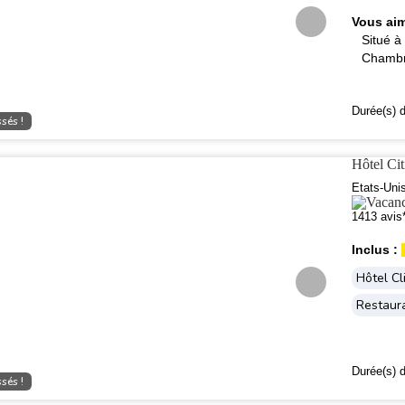
Vous aim
Situé à
Chambr
Durée(s) d
sés !
Hôtel C
Etats-Uni
1413 avis
Inclus :
Hôtel Cl
Restaur
Durée(s) d
sés !