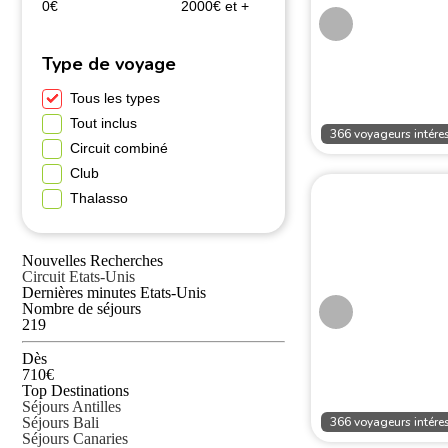
0€
2000€ et +
Type de voyage
Tous les types
Tout inclus
366 voyageurs intéres
Circuit combiné
Club
Thalasso
Nouvelles Recherches
Circuit Etats-Unis
Dernières minutes Etats-Unis
Nombre de séjours
219
Dès
710€
Top Destinations
Séjours Antilles
366 voyageurs intéres
Séjours Bali
Séjours Canaries