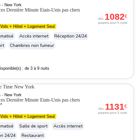
s - New York
1082
€
dès
par
pers.
pour 5 nuits
Vols + Hôtel + Logement Seul
imatisé
Accès internet
Réception 24/24
ort
Chambres non fumeur
isponible(s) :
de 3 à 9 nuits
he Time New York
s - New York
1131
**
€
dès
par
pers.
pour 5 nuits
Vols + Hôtel + Logement Seul
imatisé
Salle de sport
Accès internet
on 24/24
Restaurant