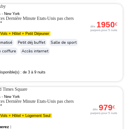
ixby
s - New York
1950
**
€
dès
par
pers.
pour 5 nuits
Vols + Hôtel + Petit Déjeuner
imatisé
Petit déj buffet
Salle de sport
 coiffure
Accès internet
isponible(s) :
de 3 à 9 nuits
d Times Square
s - New York
979
**
€
dès
par
pers.
pour 5 nuits
Vols + Hôtel + Logement Seul
erez :