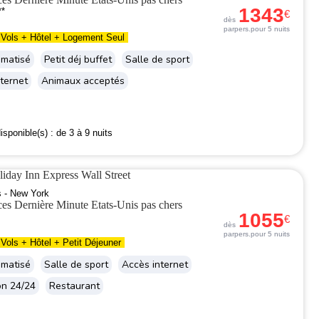
1343
**
€
dès
par
pers.
pour 5 nuits
Vols + Hôtel + Logement Seul
imatisé
Petit déj buffet
Salle de sport
ternet
Animaux acceptés
isponible(s) :
de 3 à 9 nuits
liday Inn Express Wall Street
s - New York
1055
€
dès
par
pers.
pour 5 nuits
Vols + Hôtel + Petit Déjeuner
imatisé
Salle de sport
Accès internet
on 24/24
Restaurant