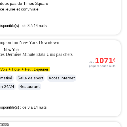
 deux pas de Times Square
e jeune et conviviale
isponible(s) :
de 3 à 14 nuits
ampton Inn New York Downtown
s - New York
1071
€
dès
par
pers.
pour 5 nuits
Vols + Hôtel + Petit Déjeuner
imatisé
Salle de sport
Accès internet
on 24/24
Restaurant
isponible(s) :
de 3 à 14 nuits
imosa