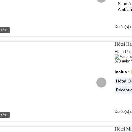
Situé à
Ambianc
Durée(s) d
sés !
Hôtel H
Etats-Uni
870 avis**
Inclus :
Hôtel Cl
Récepti
Durée(s) d
sés !
Hôtel M