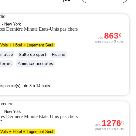
dio
s - New York
863
€
dès
par
pers.
pour 5 nuits
Vols + Hôtel + Logement Seul
imatisé
Salle de sport
Piscine
ternet
Animaux acceptés
isponible(s) :
de 3 à 14 nuits
lvédère
s - New York
1276
**
€
dès
par
pers.
pour 5 nuits
Vols + Hôtel + Logement Seul