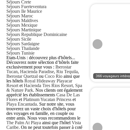
Séjours Crete
Séjours Fuerteventura
Séjours Ile Maurice
Séjours Maroc
Séjours Maldives
Séjours Mexique
Séjours Martinique
Séjours Republique Dominicaine
Séjours Sicile
Séjours Sardaigne
Séjours Thailande
Séjours Tunisie
Etats-Unis : découvrez plus d'hôtels...
Découvrez notre sélection d’hôtels faite
exclusivement pour vous :
Iberostar
Tucan
,
Hacienda Paradise
,
Riu Tequila
,
366 voyageurs intéres
Iberostar Quetzal
ou
Coco Rio
ainsi que
les hôtels
Royal Hideaway Playacar
Resort
et
Hacienda Tres Rios Resort, Spa
& Nature Park
. Nos clients ont également
apprécié les établissements
Casa De Las
Flores
et
Platinum Yucatan Princess
et
Playa Encantada
. Sur notre site, vous
trouverez un vaste choix d'hôtels pour
des voyages en famille, en couple ou
entre amis. Nous vous recommandons le
The Palm At Playa
ainsi que l'hôtel
Vista
Caribe
. On ne peut toutefois passer à coté