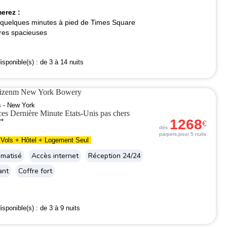
erez :
 quelques minutes à pied de Times Square
es spacieuses
isponible(s) :
de 3 à 14 nuits
itizenm New York Bowery
s - New York
1268
**
€
dès
par
pers.
pour 5 nuits
Vols + Hôtel + Logement Seul
imatisé
Accès internet
Réception 24/24
ant
Coffre fort
isponible(s) :
de 3 à 9 nuits