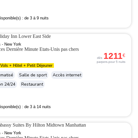
isponible(s) :
de 3 à 9 nuits
liday Inn Lower East Side
s - New York
1211
€
dès
par
pers.
pour 5 nuits
Vols + Hôtel + Petit Déjeuner
imatisé
Salle de sport
Accès internet
on 24/24
Restaurant
isponible(s) :
de 3 à 14 nuits
bassy Suites By Hilton Midtown Manhattan
s - New York