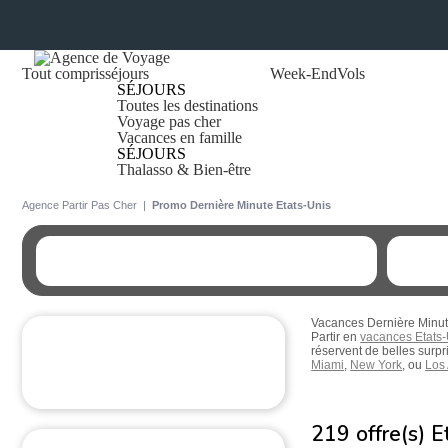
Tout compris
séjours
Week-End
Vols
SÉJOURS
Toutes les destinations
Voyage pas cher
Vacances en famille
SÉJOURS
Thalasso & Bien-être
Agence Partir Pas Cher
|
Promo Dernière Minute Etats-Unis
Vacances Dernière Minut
Partir en
vacances Etats-
réservent de belles surp
Miami
,
New York
, ou
Los
219 offre(s)
E