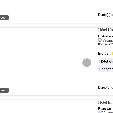
Durée(s) d
sés !
Hôtel Ho
Etats-Uni
868 avis**
Inclus :
Hôtel Cl
Récepti
Durée(s) d
sés !
Hôtel Em
Etats-Uni