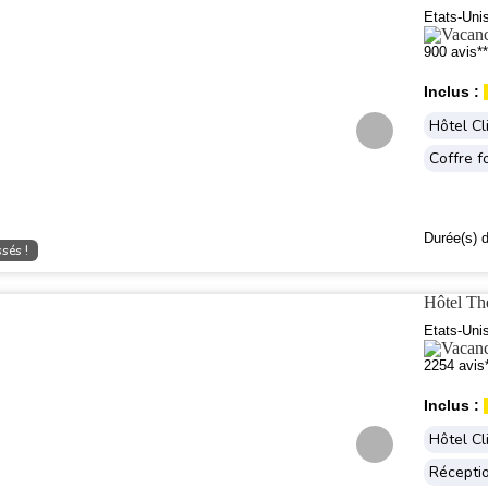
Etats-Uni
900 avis**
Inclus :
Hôtel Cl
Coffre f
Durée(s) d
sés !
Hôtel T
Etats-Uni
2254 avis
Inclus :
Hôtel Cl
Récepti