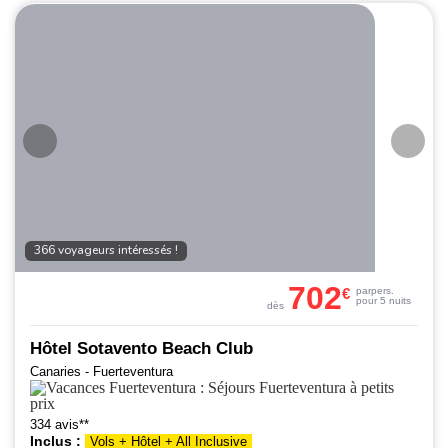
366 voyageurs intéressés !
702
€
par
pers.
pour 5 nuits
dès
Hôtel Sotavento Beach Club
Canaries - Fuerteventura
334 avis**
Inclus :
Vols + Hôtel + All Inclusive