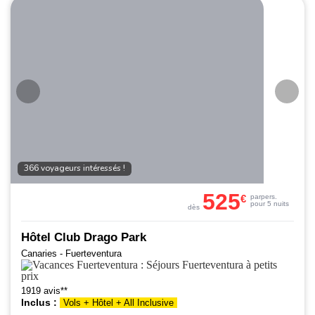
366 voyageurs intéressés !
525
€
par
pers.
pour 5 nuits
dès
Hôtel Club Drago Park
Canaries - Fuerteventura
1919 avis**
Inclus :
Vols + Hôtel + All Inclusive