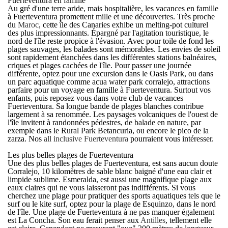
Fuerteventura en famille
Au gré d'une terre aride, mais hospitalière, les
vacances en famille
à Fuerteventura
promettent mille et une découvertes. Très proche
du
Maroc
, cette île des Canaries exhibe un melting-pot culturel
des plus impressionnants. Épargné par l'agitation touristique, le
nord de l'île reste propice à l'évasion. Avec pour toile de fond les
plages sauvages, les balades sont mémorables. Les envies de soleil
sont rapidement étanchées dans les différentes stations balnéaires,
criques et plages cachées de l'île. Pour passer une journée
différente, optez pour une excursion dans le Oasis Park, ou dans
un parc aquatique comme acua water park corralejo, attractions
parfaire pour un
voyage en famille à Fuerteventura
. Surtout vos
enfants, puis reposez vous dans votre
club de vacances
Fuerteventura
. Sa longue bande de plages blanches contribue
largement à sa renommée. Les paysages volcaniques de l'ouest de
l'île invitent à randonnées pédestres, de balade en nature, par
exemple dans le Rural Park Betancuria, ou encore le pico de la
zarza. Nos
all inclusive Fuerteventura
pourraient vous intéresser.
Les plus belles plages de Fuerteventura
Une des plus belles plages de Fuerteventura, est sans aucun doute
Corralejo, 10 kilomètres de sable blanc baigné d'une eau clair et
limpide sublime. Esmeralda, est aussi une magnifique plage aux
eaux claires qui ne vous laisseront pas indifférents. Si vous
cherchez une plage pour pratiquer des sports aquatiques tels que le
surf ou le kite surf, optez pour la plage de Esquinzo, dans le nord
de l'île. Une plage de Fuerteventura à ne pas manquer également
est La Concha. Son eau ferait penser aux
Antilles
, tellement elle