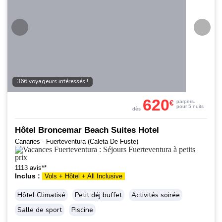
366 voyageurs intéressés !
620
€
par
pers.
pour 5 nuits
dès
Hôtel Broncemar Beach Suites Hotel
Canaries - Fuerteventura (Caleta De Fuste)
1113 avis**
Inclus :
Vols + Hôtel + All Inclusive
Hôtel Climatisé
Petit déj buffet
Activités soirée
Salle de sport
Piscine