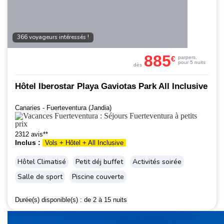
366 voyageurs intéressés !
885
€
par
pers.
pour 5 nuits
dès
Hôtel Iberostar Playa Gaviotas Park All Inclusive
Canaries - Fuerteventura (Jandia)
2312 avis**
Inclus :
Vols + Hôtel + All Inclusive
Hôtel Climatisé
Petit déj buffet
Activités soirée
Salle de sport
Piscine couverte
Durée(s) disponible(s) :
de 2 à 15 nuits