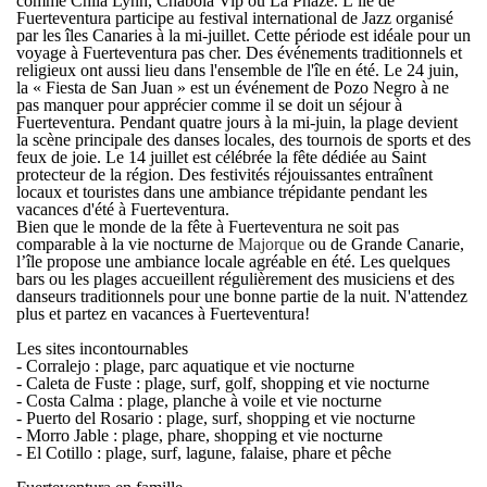
comme Chila Lynn, Chabola Vip ou La Phaze. L’île de
Fuerteventura participe au festival international de Jazz organisé
par les îles Canaries à la mi-juillet. Cette période est idéale pour un
voyage à Fuerteventura pas cher. Des événements traditionnels et
religieux ont aussi lieu dans l'ensemble de l'île en été. Le 24 juin,
la « Fiesta de San Juan » est un événement de Pozo Negro à ne
pas manquer pour apprécier comme il se doit un
séjour à
Fuerteventura
. Pendant quatre jours à la mi-juin, la plage devient
la scène principale des danses locales, des tournois de sports et des
feux de joie. Le 14 juillet est célébrée la fête dédiée au Saint
protecteur de la région. Des festivités réjouissantes entraînent
locaux et touristes dans une ambiance trépidante pendant les
vacances d'été à Fuerteventura.
Bien que le monde de la fête à Fuerteventura ne soit pas
comparable à la vie nocturne de
Majorque
ou de Grande Canarie,
l’île propose une ambiance locale agréable en été. Les quelques
bars ou les plages accueillent régulièrement des musiciens et des
danseurs traditionnels pour une bonne partie de la nuit. N'attendez
plus et partez en
vacances à Fuerteventura
!
Les sites incontournables
- Corralejo : plage, parc aquatique et vie nocturne
- Caleta de Fuste : plage, surf, golf, shopping et vie nocturne
- Costa Calma : plage, planche à voile et vie nocturne
- Puerto del Rosario : plage, surf, shopping et vie nocturne
- Morro Jable : plage, phare, shopping et vie nocturne
- El Cotillo : plage, surf, lagune, falaise, phare et pêche