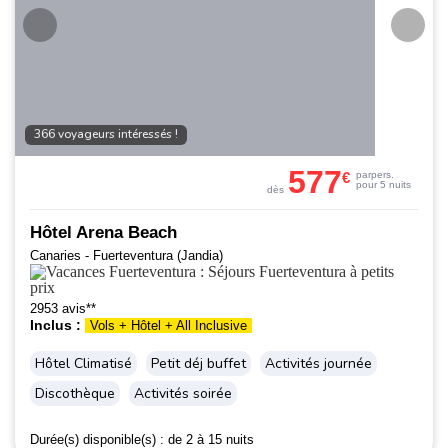
366 voyageurs intéressés !
577
€
par
pers.
pour 5 nuits
dès
Hôtel Arena Beach
Canaries - Fuerteventura (Jandia)
2953 avis**
Inclus :
Vols + Hôtel + All Inclusive
Hôtel Climatisé
Petit déj buffet
Activités journée
Discothèque
Activités soirée
Durée(s) disponible(s) :
de 2 à 15 nuits