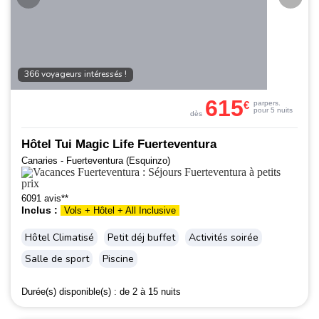
366 voyageurs intéressés !
615
€
par
pers.
pour 5 nuits
dès
Hôtel Tui Magic Life Fuerteventura
Canaries - Fuerteventura (Esquinzo)
6091 avis**
Inclus :
Vols + Hôtel + All Inclusive
Hôtel Climatisé
Petit déj buffet
Activités soirée
Salle de sport
Piscine
Durée(s) disponible(s) :
de 2 à 15 nuits