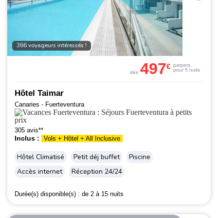
366 voyageurs intéressés !
497
€
par
pers.
pour 5 nuits
dès
Hôtel Taimar
Canaries - Fuerteventura
305 avis**
Inclus :
Vols + Hôtel + All Inclusive
Hôtel Climatisé
Petit déj buffet
Piscine
Accès internet
Réception 24/24
Durée(s) disponible(s) :
de 2 à 15 nuits