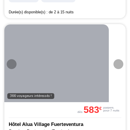
Durée(s) disponible(s) :
de 2 à 15 nuits
366 voyageurs intéressés !
583
€
par
pers.
pour 7 nuits
dès
Hôtel Alua Village Fuerteventura