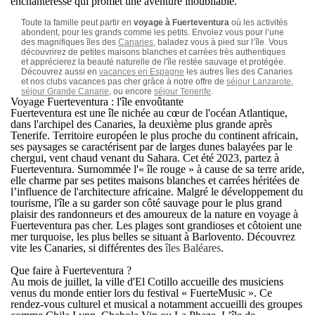
enchanteresse qui promet une aventure inoubliable.
Toute la famille peut partir en
voyage à Fuerteventura
où les activités
abondent, pour les grands comme les petits. Envolez vous pour l’une
des magnifiques îles des
Canaries
, baladez vous à pied sur l’île. Vous
découvrirez de petites maisons blanches et carrées très authentiques
et apprécierez la beauté naturelle de l'île restée sauvage et protégée.
Découvrez aussi en
vacances en Espagne
les autres îles des Canaries
et nos clubs vacances pas cher grâce à notre offre de
séjour Lanzarote
,
séjour Grande Canarie
, ou encore
séjour Tenerife
.
Voyage Fuerteventura : l'île envoûtante
Fuerteventura est une île nichée au cœur de l'océan Atlantique,
dans l'archipel des Canaries, la deuxième plus grande après
Tenerife. Territoire européen le plus proche du continent africain,
ses paysages se caractérisent par de larges dunes balayées par le
chergui, vent chaud venant du Sahara. Cet été 2023, partez à
Fuerteventura. Surnommée l'« île rouge » à cause de sa terre aride,
elle charme par ses petites maisons blanches et carrées héritées de
l’influence de l'architecture africaine. Malgré le développement du
tourisme, l'île a su garder son côté sauvage pour le plus grand
plaisir des randonneurs et des amoureux de la nature en
voyage à
Fuerteventura pas cher
. Les plages sont grandioses et côtoient une
mer turquoise, les plus belles se situant à Barlovento. Découvrez
vite les Canaries, si différentes des
îles Baléares
.
Que faire à Fuerteventura ?
Au mois de juillet, la ville d'El Cotillo accueille des musiciens
venus du monde entier lors du festival « FuerteMusic ». Ce
rendez-vous culturel et musical a notamment accueilli des groupes