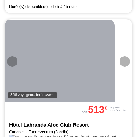
Durée(s) disponible(s) :
de 5 à 15 nuits
366 voyageurs intéressés !
513
€
par
pers.
pour 5 nuits
dès
Hôtel Labranda Aloe Club Resort
Canaries - Fuerteventura (Jandia)