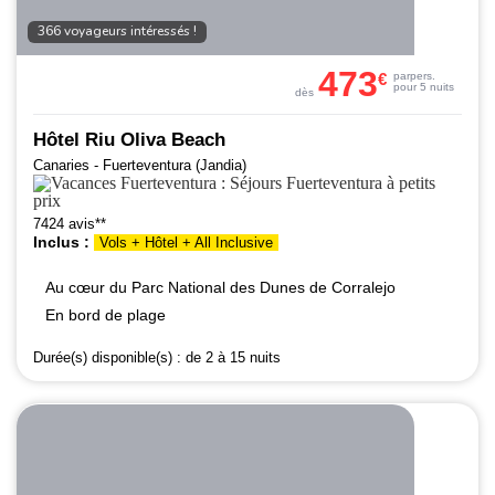
366 voyageurs intéressés !
473
€
par
pers.
pour 5 nuits
dès
Hôtel Riu Oliva Beach
Canaries - Fuerteventura (Jandia)
7424 avis**
Inclus :
Vols + Hôtel + All Inclusive
Au cœur du Parc National des Dunes de Corralejo
En bord de plage
Durée(s) disponible(s) :
de 2 à 15 nuits