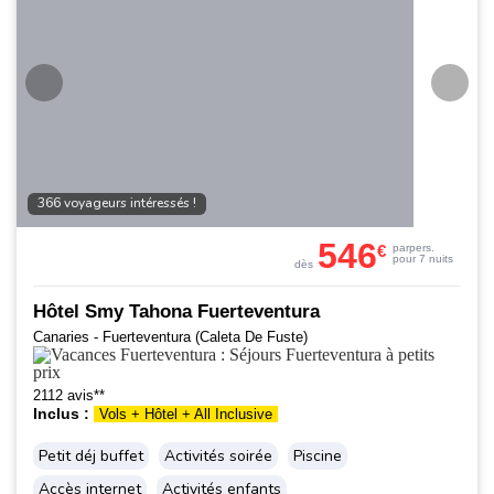
366 voyageurs intéressés !
546
€
par
pers.
pour 7 nuits
dès
Hôtel Smy Tahona Fuerteventura
Canaries - Fuerteventura (Caleta De Fuste)
2112 avis**
Inclus :
Vols + Hôtel + All Inclusive
Petit déj buffet
Activités soirée
Piscine
Accès internet
Activités enfants