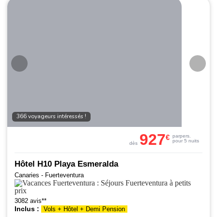
366 voyageurs intéressés !
927
€
par
pers.
pour 5 nuits
dès
Hôtel H10 Playa Esmeralda
Canaries - Fuerteventura
3082 avis**
Inclus :
Vols + Hôtel + Demi Pension