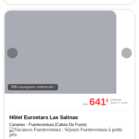
366 voyageurs intéressés !
641
€
par
pers.
pour 5 nuits
dès
Hôtel Eurostars Las Salinas
Canaries - Fuerteventura (Caleta De Fuste)