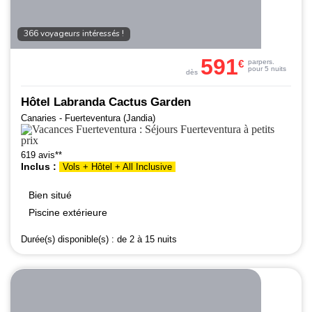
366 voyageurs intéressés !
591
€
par
pers.
pour 5 nuits
dès
Hôtel Labranda Cactus Garden
Canaries - Fuerteventura (Jandia)
619 avis**
Inclus :
Vols + Hôtel + All Inclusive
Bien situé
Piscine extérieure
Durée(s) disponible(s) :
de 2 à 15 nuits