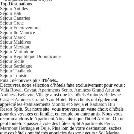
Top Destinations
Séjour Antilles
Séjour Bali
Séjour Canaries
Séjour Crete
Séjour Fuerteventura
Séjour Ile Maurice
Séjour Maroc
Séjour Maldives
Séjour Mexique
Séjour Martinique
Séjour Republique Dominicaine
Séjour Sicile
Séjour Sardaigne
Séjour Thailande
Séjour Tunisie
Pula : découvrez plus d'hôtels...
Découvrez notre sélection d’hôtels faite exclusivement pour vous :
Villa Royal
,
Cavtat
,
Apartments Senjo
,
Aminess Grand Azur
ou
Aminess Bellevue Village
ainsi que les hôtels
Aminess Bellevue
Casa
et
Aminess Grand Azur Hotel
. Nos clients ont également
apprécié les établissements
Mondo
et
Slavija
et
Radisson Blu
Resort Split
. Sur notre site, vous trouverez un vaste choix d'hôtels
pour des voyages en famille, en couple ou entre amis. Nous vous
recommandons le
Apartment Alma
ainsi que l'hôtel
Atrium
. On ne
peut toutefois passer à coté des hôtels
Split Apartments Peric
,
Marmont Heritage
et
Duje
. Plus loin de votre destination, sachez
que ces hôtels ont été très appréciés des voyageurs :
Sol Marina