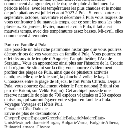
commencent à augmenter, et le risque de pluie à diminuer. La
période idéale, avec les températures les plus chaudes et le moins
de précipitations est
juillet et aout 2023 à Pula
. Si vous partez en
septembre, octobre, novembre et décembre à Pula
vous risquez de
vous confronter à du mauvais temps, car ce sont les mois les plus
pluvieux. En
janvier, février, mars et avril à Pula
, il fait aussi
mauvais temps, avec des températures assez basses. Mi-avril, elles
commencent à remonter.
Partir en Famille à Pula
Elle possède un très riche patrimoine historique que vous pourrez
découvrir ors de vos
vacances en famille à Pula
. Vous pourrez en
effet découvrir le temple d'Auguste, l’amphithéâtre, l'Arc de
Sergius... Vous en apprendrez ainsi plus sur l'histoire de la Croatie
et la région. Se situant sur la côte, vous pourrez évidemment
profiter des plages de Pula, ainsi que de plusieurs activités
nautiques telle que le kite surf, la planche à voile, le kayak...
Choisissez entre la plage de Bijeca, le fort Punta Christo. Depuis
Pula, vous pourrez également visiter le Parc national Brijuni (ou
parc de Brioni, sur Veliki Brijun). Cet archipel possède une
réserve naturelle de plus de 700 espèces végétales et 250 espèces
d'oiseaux, qui sauront égayer votre
séjour en famille à Pula
.
Voyages Voyages et Hôtels Pula
Croatie et Côte Dalmate
Envie de plus de destinations ?
Chypre
Egypte
Espagne
Grece
Italie
Bulgarie
Madere
Etats-
Unis
Mexique
Indonesie
Burgas, Bulgarie
Varna, Bulgarie
Albena,
Bulgarie
Larnaca, Chypre