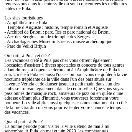
rendez-vous dans le centre-ville où sont concentrées les meilleures
tables de
Pula
.
Les sites touristiques
- Amphithéâtre de Pula
- Temple d'Auguste : histoire, temple romain et Auguste
- Archipel de Brioni : parc, îles et parc national de Brioni
- Arc des Sergius : arc de triomphe des Serges
- Archäologisches Museum Istriens : musée archéologique
- Parc de Veliki Brijun
Où sortir à Pula cet été ?
Les
vacances d'été à Pula pas cher
vous offrent également
l'occasion d'assister à divers spectacles et concerts de tous genres
allant du rock à l'opéra se déroulant à l'Amphithéâtre de Pula le
soir. Un
été à Pula
est aussi l'occasion pour vous de goûter à la vie
nocturne trépidante de la ville dans l'un des bars situés sur
l'avenue Veruda et de danser jusqu'au petit matin dans l'un des
clubs se trouvant également dans le centre-ville. Que vous soyez
passionnés de musique rock, amateurs de jazz ou en quête d'une
adresse offrant plus d'intimité, vous trouverez forcément votre
bonheur. La ville abrite aussi quelques casinos notamment du côté
de la rue Giardini où vous pourrez tenter votre chance le temps
des vacances.
Quand partir à Pula?
La bonne période pour visiter la ville s'étend de mai à mi-
septembre. A
Pula, en mai et juin 2023
, les températures