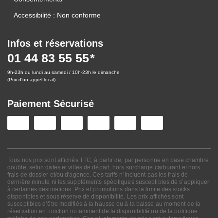
Accessibilité : Non conforme
Infos et réservations
01 44 83 55 55
9h-23h du lundi au samedi / 10h-23h le dimanche
(Prix d'un appel local)
Paiement Sécurisé
Tous nos prix sont affichés TTC, à partir de, par personne en base chambre
double, selon dates et villes de départ, hors surcharge carburant et hors
frais de dossier et/ou d'agence. Ces tarifs n’incluent pas les frais de
dernière minute ni les suppléments spécifiques susceptibles de s’appliquer
à certaines destinations. Prix et promotions dans la limite des stocks
disponibles et sous réserve de disponibilité. Les prix affichés sont
susceptibles d’être modifiés à la hausse ou à la baisse au moment de la
réservation en fonction notamment de la disponibilité ou de la politique