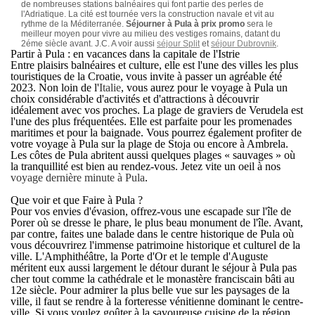
de nombreuses stations balnéaires qui font partie des perles de
l'Adriatique. La cité est tournée vers la construction navale et vit au
rythme de la Méditerranée.
Séjourner à Pula à prix promo
sera le
meilleur moyen pour vivre au milieu des vestiges romains, datant du
2éme siècle avant. J.C. A voir aussi
séjour Split
et
séjour Dubrovnik
.
Partir à Pula : en vacances dans la capitale de l'Istrie
Entre plaisirs balnéaires et culture, elle est l'une des villes les plus
touristiques de la Croatie, vous invite à passer un agréable été
2023. Non loin de l'
Italie
, vous aurez pour le voyage à Pula un
choix considérable d'activités et d'attractions à découvrir
idéalement avec vos proches. La plage de graviers de Verudela est
l'une des plus fréquentées. Elle est parfaite pour les promenades
maritimes et pour la baignade. Vous pourrez également profiter de
votre
voyage à Pula
sur la plage de Stoja ou encore à Ambrela.
Les côtes de Pula abritent aussi quelques plages « sauvages » où
la tranquillité est bien au rendez-vous. Jetez vite un oeil à nos
voyage dernière minute à Pula
.
Que voir et que Faire à Pula ?
Pour vos envies d'évasion, offrez-vous une escapade sur l'île de
Porer où se dresse le phare, le plus beau monument de l'île. Avant,
par contre, faites une balade dans le centre historique de Pula où
vous découvrirez l'immense patrimoine historique et culturel de la
ville. L'Amphithéâtre, la Porte d'Or et le temple d'Auguste
méritent eux aussi largement le détour durant le
séjour à Pula pas
cher
tout comme la cathédrale et le monastère franciscain bâti au
12e siècle. Pour admirer la plus belle vue sur les paysages de la
ville, il faut se rendre à la forteresse vénitienne dominant le centre-
ville. Si vous voulez goûter à la savoureuse cuisine de la région,