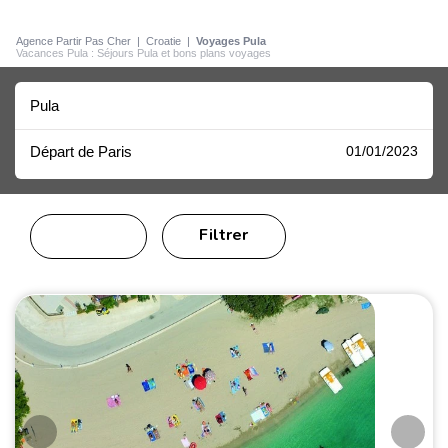
Agence Partir Pas Cher
|
Croatie
|
Voyages Pula
Vacances Pula : Séjours Pula et bons plans voyages
Pula
Départ de Paris
01/01/2023
Filtrer