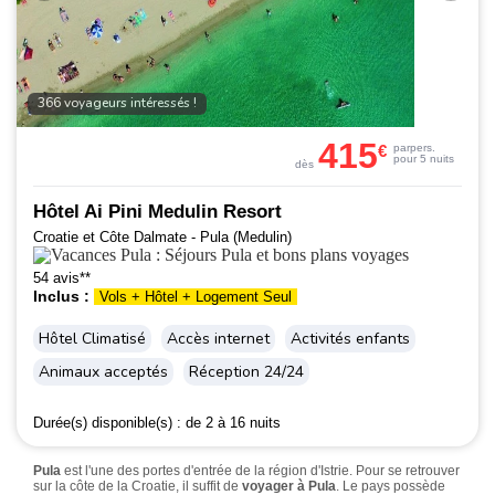
366 voyageurs intéressés !
415
€
par
pers.
pour 5 nuits
dès
Hôtel Ai Pini Medulin Resort
Croatie et Côte Dalmate - Pula (Medulin)
54 avis**
Inclus :
Vols + Hôtel + Logement Seul
Hôtel Climatisé
Accès internet
Activités enfants
Animaux acceptés
Réception 24/24
Durée(s) disponible(s) :
de 2 à 16 nuits
Pula
est l'une des portes d'entrée de la région d'Istrie. Pour se retrouver
sur la côte de la Croatie, il suffit de
voyager à Pula
. Le pays possède