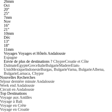
26mm
Oct
20°
25°
7mm
Nov
16°
21°
10mm
Déc
13°
18°
11mm
Voyages Voyages et Hôtels Andalousie
Espagne
Envie de plus de destinations ?
Chypre
Croatie et Côte
Dalmate
Egypte
Grece
Italie
Bulgarie
Madere
Etats-
Unis
Mexique
Indonesie
Burgas, Bulgarie
Varna, Bulgarie
Albena,
Bulgarie
Larnaca, Chypre
Nouvelles Recherches
Séjour dernière minute Andalousie
Week end Andalousie
Circuit en Andalousie
Top Destinations
Voyage aux Antilles
Voyage à Bali
Voyage en Crète
Voyage en Croatie