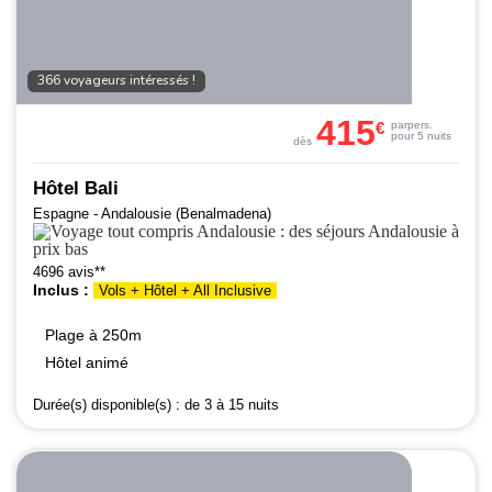
366 voyageurs intéressés !
415
€
par
pers.
pour 5 nuits
dès
Hôtel Bali
Espagne - Andalousie (Benalmadena)
4696 avis**
Inclus :
Vols + Hôtel + All Inclusive
Plage à 250m
Hôtel animé
Durée(s) disponible(s) :
de 3 à 15 nuits