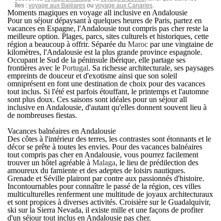
îles :
voyage aux Baléares
ou
voyage aux Canaries
.
Moments magiques en voyage all inclusive en Andalousie
Pour un séjour dépaysant à quelques heures de Paris, partez en
vacances en Espagne, l'
Andalousie tout compris pas cher
reste la
meilleure option. Plages, parcs, sites culturels et historiques, cette
région a beaucoup à offrir. Séparée du
Maroc
par une vingtaine de
kilomètres, l'Andalousie est la plus grande province espagnole.
Occupant le Sud de la péninsule ibérique, elle partage ses
frontières avec le
Portugal
. Sa richesse architecturale, ses paysages
empreints de douceur et d'exotisme ainsi que son soleil
omniprésent en font une destination de choix pour des vacances
tout inclus. Si l'été est parfois étouffant, le printemps et l'automne
sont plus doux. Ces saisons sont idéales pour un
séjour all
inclusive en Andalousie
, d'autant qu'elles donnent souvent lieu à
de nombreuses fiestas.
Vacances balnéaires en Andalousie
Des côtes à l'intérieur des terres, les contrastes sont étonnants et le
décor se prête à toutes les envies. Pour des vacances balnéaires
tout compris pas cher en Andalousie, vous pourrez facilement
trouver un hôtel agréable à
Malaga
, le lieu de prédilection des
amoureux du farniente et des adeptes de loisirs nautiques.
Grenade et Séville plairont par contre aux passionnés d'histoire.
Incontournables pour connaître le passé de la région, ces villes
multiculturelles renferment une multitude de joyaux architecturaux
et sont propices à diverses activités. Croisière sur le Guadalquivir,
ski sur la Sierra Nevada, il existe mille et une façons de profiter
d'un
séjour tout inclus en Andalousie pas cher
.