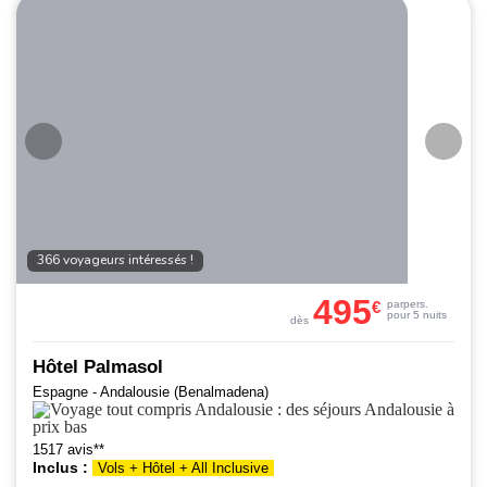
366 voyageurs intéressés !
495
€
par
pers.
pour 5 nuits
dès
Hôtel Palmasol
Espagne - Andalousie (Benalmadena)
1517 avis**
Inclus :
Vols + Hôtel + All Inclusive