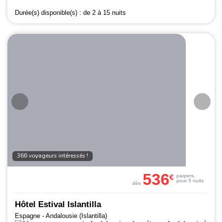
Durée(s) disponible(s) :
de 2 à 15 nuits
366 voyageurs intéressés !
536
€
par
pers.
pour 5 nuits
dès
Hôtel Estival Islantilla
Espagne - Andalousie (Islantilla)