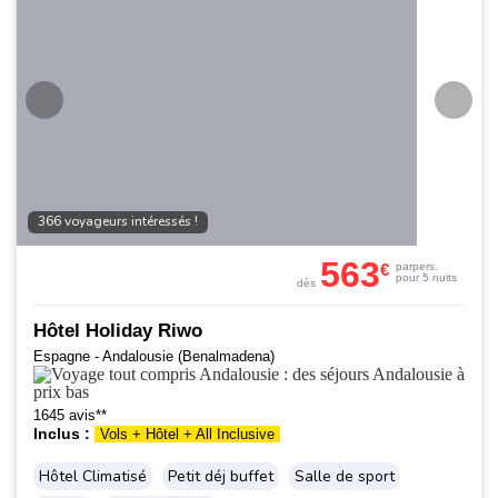
366 voyageurs intéressés !
563
€
par
pers.
pour 5 nuits
dès
Hôtel Holiday Riwo
Espagne - Andalousie (Benalmadena)
1645 avis**
Inclus :
Vols + Hôtel + All Inclusive
Hôtel Climatisé
Petit déj buffet
Salle de sport