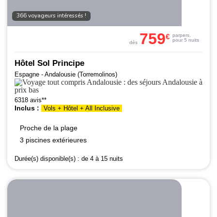
366 voyageurs intéressés !
759
€
par
pers.
pour 5 nuits
dès
Hôtel Sol Principe
Espagne - Andalousie (Torremolinos)
6318 avis**
Inclus :
Vols + Hôtel + All Inclusive
Proche de la plage
3 piscines extérieures
Durée(s) disponible(s) :
de 4 à 15 nuits