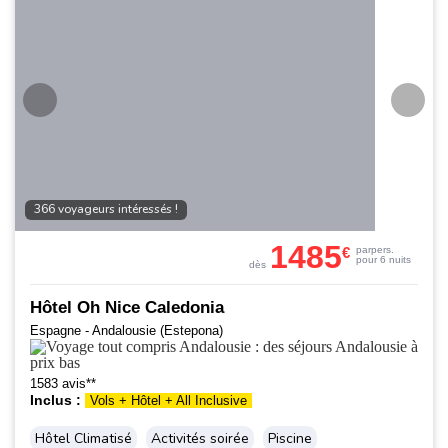
366 voyageurs intéressés !
1485
€
par
pers.
pour 6 nuits
dès
Hôtel Oh Nice Caledonia
Espagne - Andalousie (Estepona)
1583 avis**
Inclus :
Vols + Hôtel + All Inclusive
Hôtel Climatisé
Activités soirée
Piscine