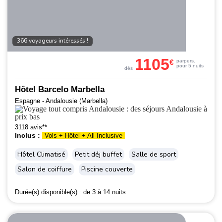
366 voyageurs intéressés !
1105
€
par
pers.
pour 5 nuits
dès
Hôtel Barcelo Marbella
Espagne - Andalousie (Marbella)
3118 avis**
Inclus :
Vols + Hôtel + All Inclusive
Hôtel Climatisé
Petit déj buffet
Salle de sport
Salon de coiffure
Piscine couverte
Durée(s) disponible(s) :
de 3 à 14 nuits