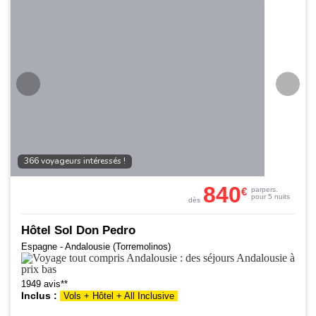
366 voyageurs intéressés !
840
€
par
pers.
pour 5 nuits
dès
Hôtel Sol Don Pedro
Espagne - Andalousie (Torremolinos)
1949 avis**
Inclus :
Vols + Hôtel + All Inclusive