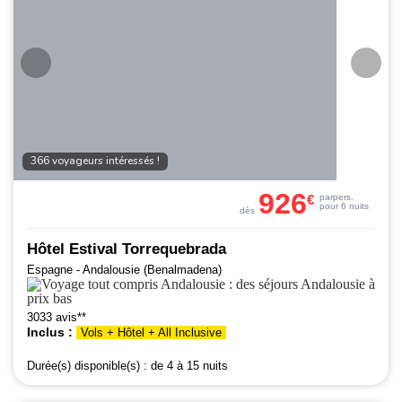
366 voyageurs intéressés !
926
€
par
pers.
pour 6 nuits
dès
Hôtel Estival Torrequebrada
Espagne - Andalousie (Benalmadena)
3033 avis**
Inclus :
Vols + Hôtel + All Inclusive
Durée(s) disponible(s) :
de 4 à 15 nuits