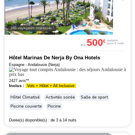
366 voyageurs intéressés !
500
€
par
pers.
pour 5 nuits
dès
Hôtel Marinas De Nerja By Ona Hotels
Espagne - Andalousie (Nerja)
2427 avis**
Inclus :
Vols + Hôtel + All Inclusive
Hôtel Climatisé
Activités soirée
Salle de sport
Piscine couverte
Piscine
Durée(s) disponible(s) :
de 3 à 14 nuits