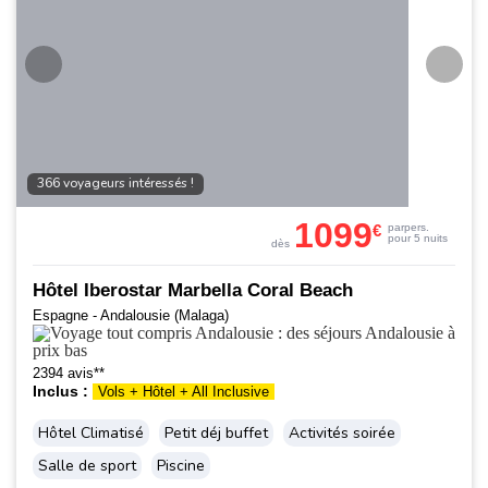
366 voyageurs intéressés !
1099
€
par
pers.
pour 5 nuits
dès
Hôtel Iberostar Marbella Coral Beach
Espagne - Andalousie (Malaga)
2394 avis**
Inclus :
Vols + Hôtel + All Inclusive
Hôtel Climatisé
Petit déj buffet
Activités soirée
Salle de sport
Piscine