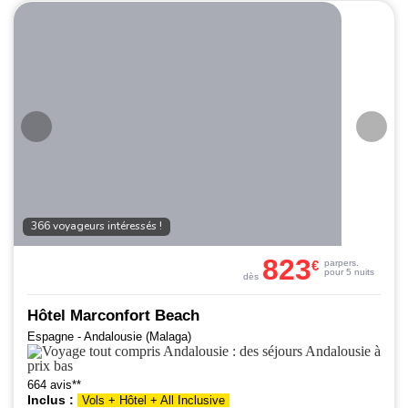
366 voyageurs intéressés !
823
€
par
pers.
pour 5 nuits
dès
Hôtel Marconfort Beach
Espagne - Andalousie (Malaga)
664 avis**
Inclus :
Vols + Hôtel + All Inclusive