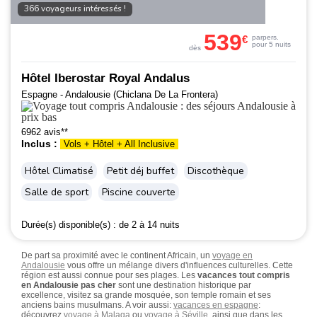
366 voyageurs intéressés !
539
€
par
pers.
pour 5 nuits
dès
Hôtel Iberostar Royal Andalus
Espagne - Andalousie (Chiclana De La Frontera)
6962 avis**
Inclus :
Vols + Hôtel + All Inclusive
Hôtel Climatisé
Petit déj buffet
Discothèque
Salle de sport
Piscine couverte
Durée(s) disponible(s) :
de 2 à 14 nuits
De part sa proximité avec le continent Africain, un
voyage en
Andalousie
vous offre un mélange divers d'influences culturelles. Cette
région est aussi connue pour ses plages. Les
vacances tout compris
en Andalousie pas cher
sont une destination historique par
excellence, visitez sa grande mosquée, son temple romain et ses
anciens bains musulmans. A voir aussi:
vacances en espagne
:
découvrez
voyage à Malaga
ou
voyage à Séville
, ainsi que dans les