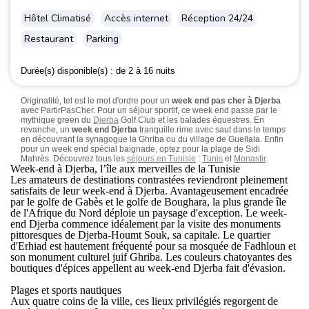
Hôtel Climatisé
Accès internet
Réception 24/24
Restaurant
Parking
Durée(s) disponible(s) :
de 2 à 16 nuits
Originalité, tel est le mot d'ordre pour un
week end pas cher à Djerba
avec PartirPasCher. Pour un séjour sportif, ce week end passe par le
mythique green du
Djerba
Golf Club et les balades équestres. En
revanche, un
week end Djerba
tranquille rime avec saut dans le temps
en découvrant la synagogue la Ghriba ou du village de Guellala. Enfin
pour un week end spécial baignade, optez pour la plage de Sidi
Mahrès. Découvrez tous les
séjours en Tunisie
:
Tunis
et
Monastir
.
Week-end à Djerba, l’île aux merveilles de la Tunisie
Les amateurs de destinations contrastées reviendront pleinement
satisfaits de leur week-end à Djerba. Avantageusement encadrée
par le golfe de Gabès et le golfe de Boughara, la plus grande île
de l'Afrique du Nord déploie un paysage d'exception. Le
week-
end Djerba
commence idéalement par la visite des monuments
pittoresques de Djerba-Houmt Souk, sa capitale. Le quartier
d'Erhiad est hautement fréquenté pour sa mosquée de Fadhloun et
son monument culturel juif Ghriba. Les couleurs chatoyantes des
boutiques d'épices appellent au week-end Djerba fait d'évasion.
Plages et sports nautiques
Aux quatre coins de la ville, ces lieux privilégiés regorgent de