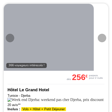
366 voyageurs intéressés !
256
€
par
pers.
pour 2 nuits
dès
Hôtel Le Grand Hotel
Tunisie - Djerba
20 avis**
Inclus :
Vols + Hôtel + Petit Déjeuner