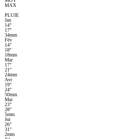
MOY
MAX
PLUIE
Jan
14°
17°
34mm
Fév
14°
18°
18mm
Mar
17°
21°
24mm
Avr
19°
24°
50mm
Mai
23°
28°
5mm
Jui
26°
31°
2mm