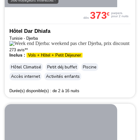
366 voyageurs intéressés !
373
€
par
pers.
pour 2 nuits
dès
Hôtel Dar Dhiafa
Tunisie - Djerba
273 avis**
Inclus :
Vols + Hôtel + Petit Déjeuner
Hôtel Climatisé
Petit déj buffet
Piscine
Accès internet
Activités enfants
Durée(s) disponible(s) :
de 2 à 16 nuits