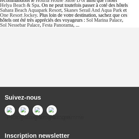
recommandons le
Houria House Sable D'or
ainsi que l'hôtel
Helya Beach & Spa
. On ne peut toutefois passer à coté des hôtels
Sahara Beach Aquapark Resort
,
Skanes Serail And Aqua Park
et
One Resort Jockey
. Plus loin de votre destination, sachez que ces
hôtels ont été très appréciés des voyageurs :
Sol Marina Palace
,
Sol Nessebar Palace
,
Festa Panorama
, ...
Suivez-nous
Inscription newsletter