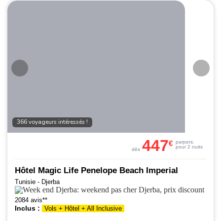
366 voyageurs intéressés !
447
€
par
pers.
pour 2 nuits
dès
Hôtel Magic Life Penelope Beach Imperial
Tunisie - Djerba
2084 avis**
Inclus :
Vols + Hôtel + All Inclusive