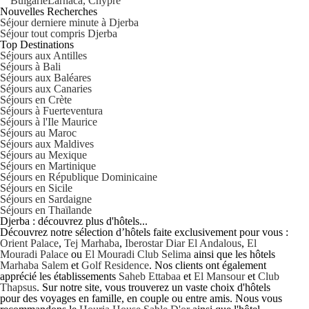
Bulgarie
Larnaca, Chypre
Nouvelles Recherches
Séjour derniere minute à Djerba
Séjour tout compris Djerba
Top Destinations
Séjours aux Antilles
Séjours à Bali
Séjours aux Baléares
Séjours aux Canaries
Séjours en Crète
Séjours à Fuerteventura
Séjours à l'Ile Maurice
Séjours au Maroc
Séjours aux Maldives
Séjours au Mexique
Séjours en Martinique
Séjours en République Dominicaine
Séjours en Sicile
Séjours en Sardaigne
Séjours en Thaïlande
Djerba : découvrez plus d'hôtels...
Découvrez notre sélection d’hôtels faite exclusivement pour vous :
Orient Palace
,
Tej Marhaba
,
Iberostar Diar El Andalous
,
El
Mouradi Palace
ou
El Mouradi Club Selima
ainsi que les hôtels
Marhaba Salem
et
Golf Residence
. Nos clients ont également
apprécié les établissements
Saheb Ettabaa
et
El Mansour
et
Club
Thapsus
. Sur notre site, vous trouverez un vaste choix d'hôtels
pour des voyages en famille, en couple ou entre amis. Nous vous