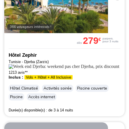
366 voyageurs intéressés !
279
€
par
pers.
pour 3 nuits
dès
Hôtel Zephir
Tunisie - Djerba (Zarzis)
1213 avis**
Inclus :
Vols + Hôtel + All Inclusive
Hôtel Climatisé
Activités soirée
Piscine couverte
Piscine
Accès internet
Durée(s) disponible(s) :
de 3 à 14 nuits