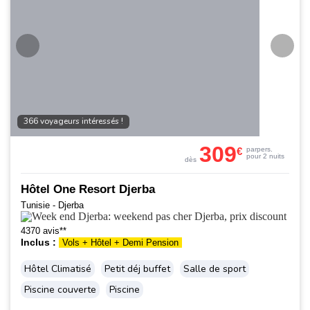
366 voyageurs intéressés !
309
€
par
pers.
pour 2 nuits
dès
Hôtel One Resort Djerba
Tunisie - Djerba
4370 avis**
Inclus :
Vols + Hôtel + Demi Pension
Hôtel Climatisé
Petit déj buffet
Salle de sport
Piscine couverte
Piscine