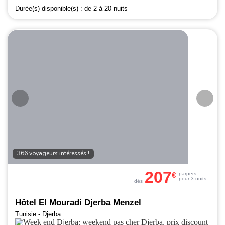
Durée(s) disponible(s) :
de 2 à 20 nuits
366 voyageurs intéressés !
207
€
par
pers.
pour 3 nuits
dès
Hôtel El Mouradi Djerba Menzel
Tunisie - Djerba