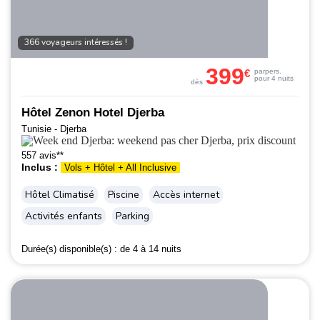
366 voyageurs intéressés !
399
€
par
pers.
pour 4 nuits
dès
Hôtel Zenon Hotel Djerba
Tunisie - Djerba
557 avis**
Inclus :
Vols + Hôtel + All Inclusive
Hôtel Climatisé
Piscine
Accès internet
Activités enfants
Parking
Durée(s) disponible(s) :
de 4 à 14 nuits