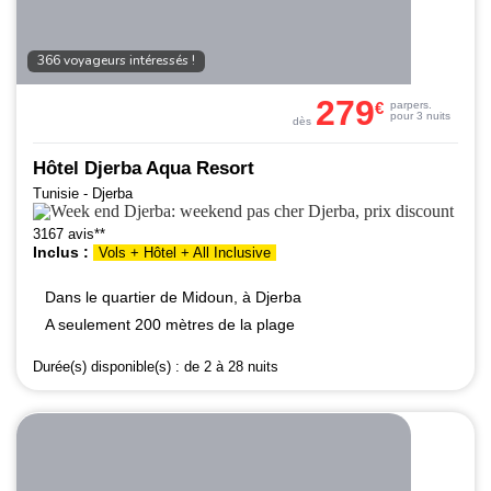
366 voyageurs intéressés !
279
€
par
pers.
pour 3 nuits
dès
Hôtel Djerba Aqua Resort
Tunisie - Djerba
3167 avis**
Inclus :
Vols + Hôtel + All Inclusive
Dans le quartier de Midoun, à Djerba
A seulement 200 mètres de la plage
Durée(s) disponible(s) :
de 2 à 28 nuits