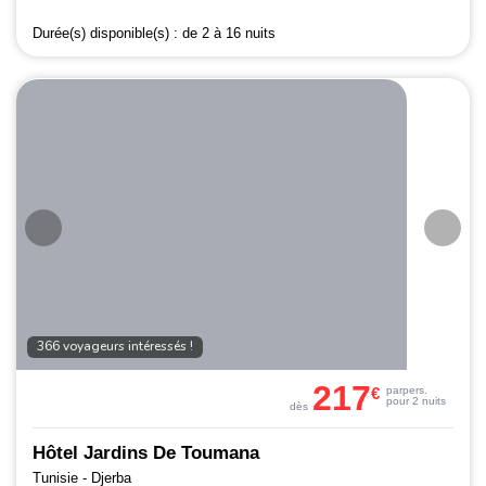
Durée(s) disponible(s) :
de 2 à 16 nuits
366 voyageurs intéressés !
217
€
par
pers.
pour 2 nuits
dès
Hôtel Jardins De Toumana
Tunisie - Djerba