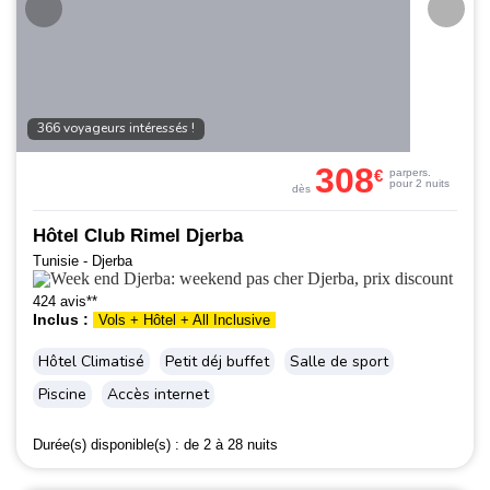
366 voyageurs intéressés !
308
€
par
pers.
pour 2 nuits
dès
Hôtel Club Rimel Djerba
Tunisie - Djerba
424 avis**
Inclus :
Vols + Hôtel + All Inclusive
Hôtel Climatisé
Petit déj buffet
Salle de sport
Piscine
Accès internet
Durée(s) disponible(s) :
de 2 à 28 nuits