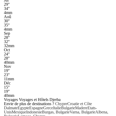
Jui
29°
34°
4mm
Aoû
30°
35°
4mm
Sep
28°
32°
32mm
Oct
24°
28°
40mm
Nov
19°
23°
11mm
Déc
15°
19°
40mm
Voyages Voyages et Hôtels Djerba
Envie de plus de destinations ?
Chypre
Croatie et Côte
Dalmate
Egypte
Espagne
Grece
Italie
Bulgarie
Madere
Etats-
Unis
Mexique
Indonesie
Burgas, Bulgarie
Varna, Bulgarie
Albena,