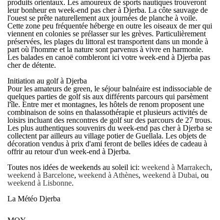
produits orientaux. Les amoureux de sports nautiques trouveront
leur bonheur en week-end pas cher à Djerba. La côte sauvage de
l'ouest se prête naturellement aux journées de planche à voile.
Cette zone peu fréquentée héberge en outre les oiseaux de mer qui
viennent en colonies se prélasser sur les grèves. Particulièrement
préservées, les plages du littoral est transportent dans un monde à
part où l'homme et la nature sont parvenus à vivre en harmonie.
Les balades en canoë combleront ici votre
week-end à Djerba
pas
cher de détente.
Initiation au golf à Djerba
Pour les amateurs de green, le séjour balnéaire est indissociable de
quelques parties de golf sis aux différents parcours qui parsèment
l'île. Entre mer et montagnes, les hôtels de renom proposent une
combinaison de soins en thalassothérapie et plusieurs activités de
loisirs incluant des rencontres de golf sur des parcours de 27 trous.
Les plus authentiques souvenirs du
week-end pas cher à Djerba
se
collectent par ailleurs au village potier de Guellala. Les objets de
décoration vendus à prix d'ami feront de belles idées de cadeau à
offrir au retour d'un week-end à Djerba.
Toutes nos idées de weekends au soleil ici:
weekend à Marrakech
,
weekend à Barcelone
,
weekend à Athènes
,
weekend à Dubai
, ou
weekend à Lisbonne
.
La Météo Djerba