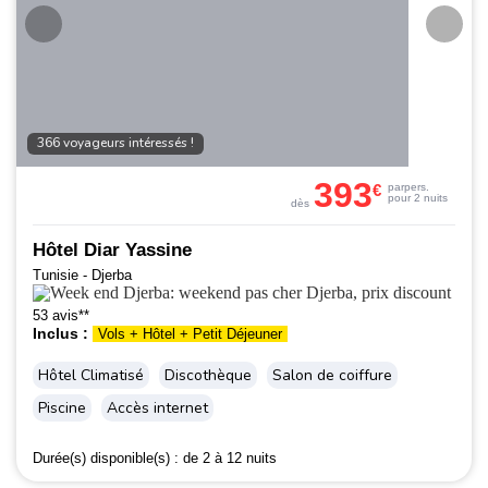
366 voyageurs intéressés !
393
€
par
pers.
pour 2 nuits
dès
Hôtel Diar Yassine
Tunisie - Djerba
53 avis**
Inclus :
Vols + Hôtel + Petit Déjeuner
Hôtel Climatisé
Discothèque
Salon de coiffure
Piscine
Accès internet
Durée(s) disponible(s) :
de 2 à 12 nuits