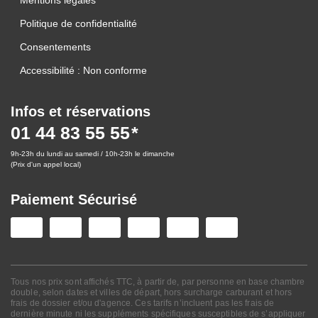
Politique de confidentialité
Consentements
Accessibilité : Non conforme
Infos et réservations
01 44 83 55 55
9h-23h du lundi au samedi / 10h-23h le dimanche
(Prix d'un appel local)
Paiement Sécurisé
Tous nos prix sont affichés TTC, à partir de, par personne en base chambre
double, selon dates et villes de départ, hors surcharge carburant et hors
frais de dossier et/ou d'agence. Ces tarifs n’incluent pas les frais de
dernière minute ni les suppléments spécifiques susceptibles de s’appliquer