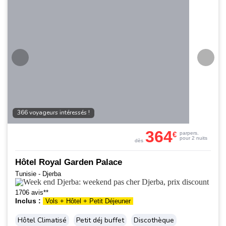
366 voyageurs intéressés !
364
€
par
pers.
pour 2 nuits
dès
Hôtel Royal Garden Palace
Tunisie - Djerba
1706 avis**
Inclus :
Vols + Hôtel + Petit Déjeuner
Hôtel Climatisé
Petit déj buffet
Discothèque