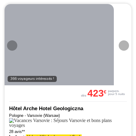
366 voyageurs intéressés !
423
€
par
pers.
pour 5 nuits
dès
Hôtel Arche Hotel Geologiczna
Pologne - Varsovie (Warsaw)
28 avis**