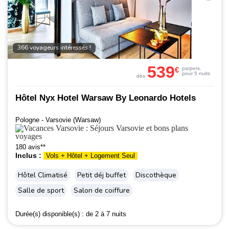
366 voyageurs intéressés !
539
€
par
pers.
pour 5 nuits
dès
Hôtel Nyx Hotel Warsaw By Leonardo Hotels
Pologne - Varsovie (Warsaw)
180 avis**
Inclus :
Vols + Hôtel + Logement Seul
Hôtel Climatisé
Petit déj buffet
Discothèque
Salle de sport
Salon de coiffure
Durée(s) disponible(s) :
de 2 à 7 nuits