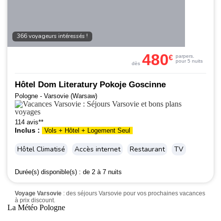
366 voyageurs intéressés !
480
€
par
pers.
pour 5 nuits
dès
Hôtel Dom Literatury Pokoje Goscinne
Pologne - Varsovie (Warsaw)
114 avis**
Inclus :
Vols + Hôtel + Logement Seul
Hôtel Climatisé
Accès internet
Restaurant
TV
Durée(s) disponible(s) :
de 2 à 7 nuits
Voyage Varsovie
: des séjours Varsovie pour vos prochaines vacances
à prix discount.
La Météo Pologne