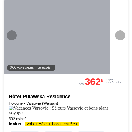
366 voyageurs intéressés !
362
€
par
pers.
pour 5 nuits
dès
Hôtel Pulawska Residence
Pologne - Varsovie (Warsaw)
392 avis**
Inclus :
Vols + Hôtel + Logement Seul